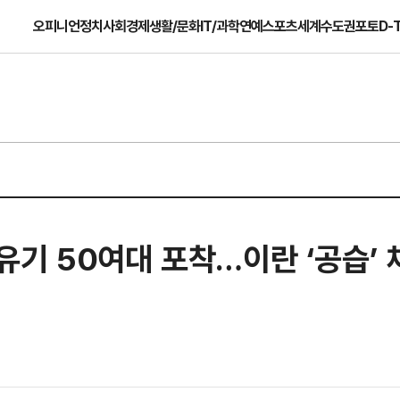
오피니언
정치
사회
경제
생활/문화
IT/과학
연예
스포츠
세계
수도권
포토
D-
유기 50여대 포착…이란 ‘공습’