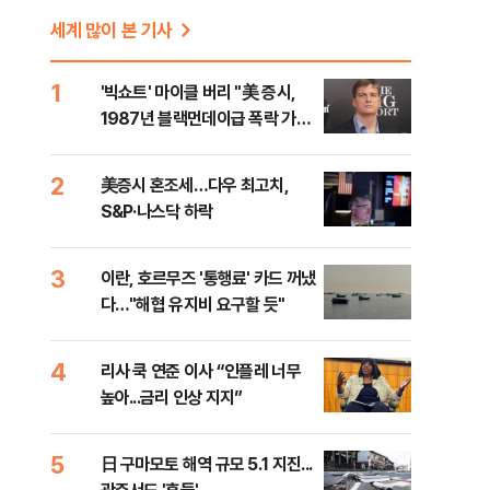
세계 많이 본 기사
1
'빅쇼트' 마이클 버리 "美 증시,
1987년 블랙먼데이급 폭락 가능
성"
2
美증시 혼조세…다우 최고치,
S&P·나스닥 하락
3
이란, 호르무즈 '통행료' 카드 꺼냈
다…"해협 유지비 요구할 듯"
4
리사 쿡 연준 이사 “인플레 너무
높아...금리 인상 지지”
5
日 구마모토 해역 규모 5.1 지진...