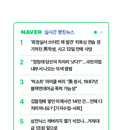
실시간 랭킹뉴스
1
6
'화장실서 쓰러진 채 발견' 킥복싱 연습 경
부동산·
기하던 男학생, 사고 12일 만에 사망
에 민주당
2
7
​"정청래 당선이 차라리 낫다?"…국민의힘
[속보] 
내부서 나오는 이색 셈법
8
李대통령 
3
'빅쇼트' 마이클 버리 "美 증시, 1987년
18.8%
블랙먼데이급 폭락 가능성"
9
‘풀옵션 
4
검찰청에 쌓인 미제사건 14만 건…언제 다
날 1만대
처리하나요? [기자수첩-사회]
10
日 구마모
5
삼전닉스 레버리지 열기 식었나…거래대
'흔들'
금 1조원 밑으로