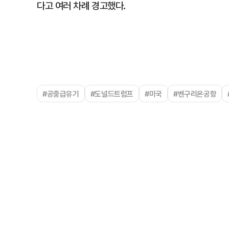
다고 여러 차례 경고했다.
#공중급유기
#도널드트럼프
#미국
#벤구리온공항