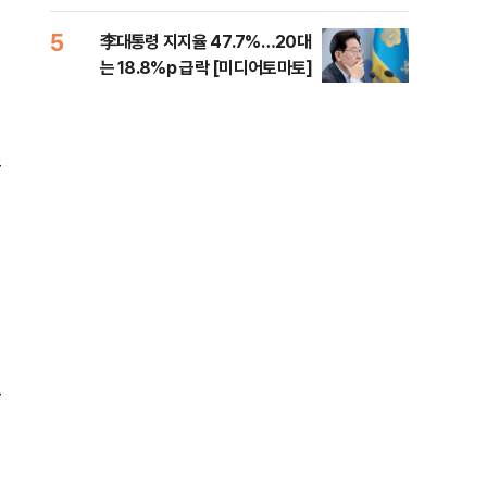
증거 수집" 지적
5
10
李대통령 지지율 47.7%…20대
[속
는 18.8%p 급락 [미디어토마토]
드카
스
도
미