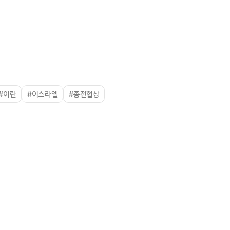
#이란
#이스라엘
#종전협상