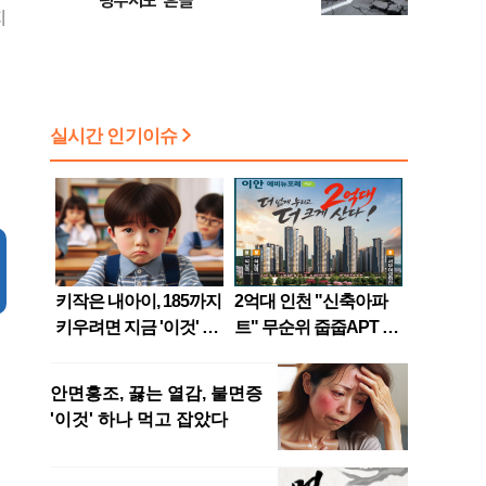
광주서도 '흔들'
지