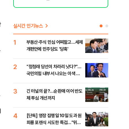
상
실시간 인기뉴스
1
6
부동산·주식 민심 어찌할고…세제
코스
개편안에 민주당도 '당혹'
후퇴
는
2
7
​"정청래 당선이 차라리 낫다?"…
안양
국민의힘 내부서 나오는 이색 셈
진 
법
3
8
긴 터널의 끝?…순환매 이어 반도
검찰
전
체 투심 개선까지
건…
의
수첩
해
4
9
[단독] 영장 집행일 10일 도과 원
경산
희룡 포렌식 시도한 특검…"위법
표 