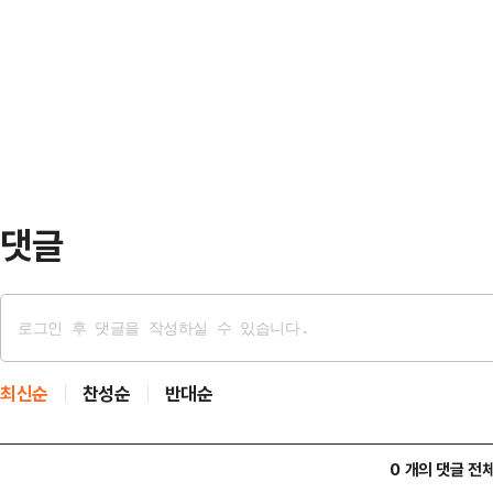
날 오전 6시 23분께 인천국제공항을
은 자칭 인권변호사다. 당연히 과잉금
색이었다.이들은 이스라엘의 가자지
크데이 마케팅은 분명 크게 잘못된 
각각 구호선에 탑승했다가 최근 이
이런 추태가…
드러낸 김아현은 "가자에서는 폭격뿐
있다"며 "그곳에 사람이 존재하는 한
항해를 시도해야 한다고 생…
댓글
최신순
찬성순
반대순
0 개의 댓글 전