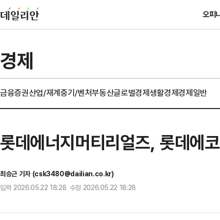
오피
경제
금융
증권
산업/재계
중기/벤처
부동산
글로벌경제
생활경제
경제일반
롯데에너지머티리얼즈, 롯데에코월
최승근 기자 (csk3480@dailian.co.kr)
입력 2026.05.22 18:28 수정 2026.05.22 18:28