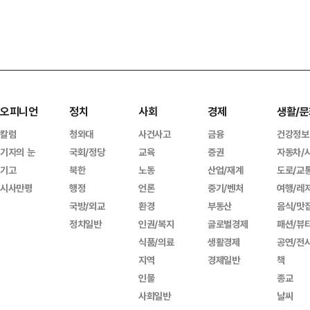
오피니언
정치
사회
경제
생활/문
칼럼
청와대
사건사고
금융
건강정보
기자의 눈
국회/정당
교육
증권
자동차/
기고
북한
노동
산업/재계
도로/교
시사만평
행정
언론
중기/벤처
여행/레
국방/외교
환경
부동산
음식/맛
정치일반
인권/복지
글로벌경제
패션/뷰
식품/의료
생활경제
공연/전
지역
경제일반
책
인물
종교
사회일반
날씨