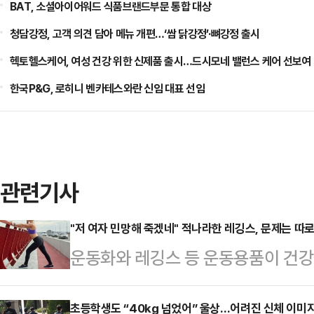
BAT, 소셜아이어워드 식품브랜드부문 통합 대상
청담강정, 고객 의견 담아 메뉴 개편…‘쌈 닭강정’·뼈강정 출시
헥토헬스케어, 여성 건강 위한 신제품 출시…드시모네 밸런스 케어 선보여
한국P&G, 로히니 벤카테스와란 신임 대표 선임
관련기사
"저 여자 민망해 죽겠네" 적나라한 레깅스, 문제는 따
운동화와 레깅스 등 운동용품이 건강
다.16일 관련업계에 따르면 영국 스
전문가인 니콜 딘은 최근 데일리메일
초등학생도 “40kg 넘었어” 울상…어려진 신체 이미지