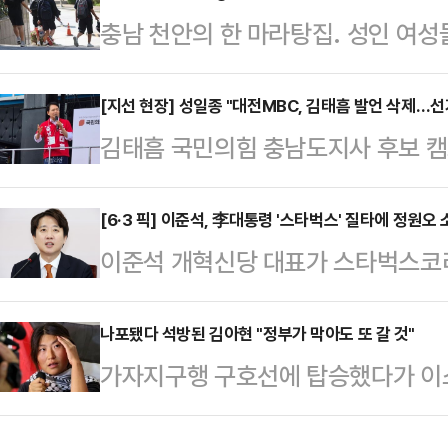
충남 천안의 한 마라탕집. 성인 여
만 운동할 때 착용하는 옷과 신발이 
이 초등학생 사이에서도 오가고 있었다
어 "운동용품을 만들 때 흔히 사용되
은 “30kg일 때 보기 좋았는데 40
[지선 현장] 성일종 "대전MBC, 김태흠 발언 삭제…선
소재의 옷을 세탁하고 입을 때마다 
김태흠 국민의힘 충남도지사 후보 
은 B(11)양이 자신도 그렇다며 위로하
말했다.입자가 매우 작은 미세플라스
(서산·태안)은 22일 대전MBC 주
가 작은 사람은 빼야 한다”고 울상
통해 여러 장기에 …
전면 삭제된 채 방송된 사건과 관련해
[6·3 픽] 이준석, 李대통령 '스타벅스' 질타에 정원오
언어도 아니었다. 야간자율학습을 마
이준석 개혁신당 대표가 스타벅스코리아
에 대한 도전"으로 규정했다.성일종
던 친구의 몸을 두고 “전완근이 좋다”
연일 비판하고 있는 이재명 대통령을 향
진행된 합동 유세 지원 연설을 통해 
의…
용하지 말라"고 직격했다. 이 대표
나포됐다 석방된 김아현 "정부가 막아도 또 갈 것"
송이 벌어졌다"며 "박수현 더불어민
가자지구행 구호선에 탑승했다가 이
후보의 과거 주취 폭행 전과 해명 문
로 내보내면서 김 후보의 모두발언은
22일 귀국해 당시 상황을 전했다.활
제 삼았다.22일 정치권에 따르면 이
보의 모두발언은 주…