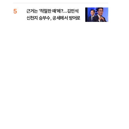
세제
5
10
근거는 '적절한 때'에?…김민석
美 
신천지 승부수, 공세에서 방어로
은 