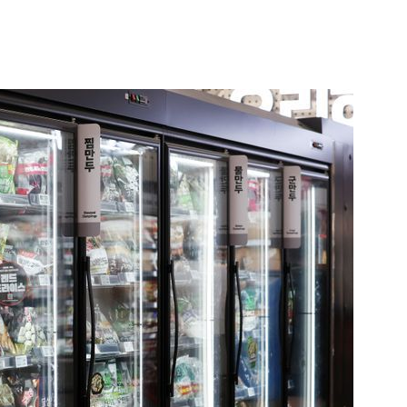
1
[데일리안 오늘뉴스 종합] 축
인 심판에 성접대 의혹, 李대통
지율 하락 의식했나, 삼전닉스
2
"오세훈이 주택 공급 않아" "
물, SK하이닉스 프리마켓 시초
반영"…민주당의 부동산 세제
점화, 김민석 "과반 승리 가능성
3
美 원정출산 전면 차단…트럼프
민권 금지' 행정명령 서명
4
“월급만으론 집 못 사”…레버
탄 청년들 [Now 2.30]
5
"탄약 왜 부족한 거야"…트럼프
무기고 고갈'에 국방장관 질책