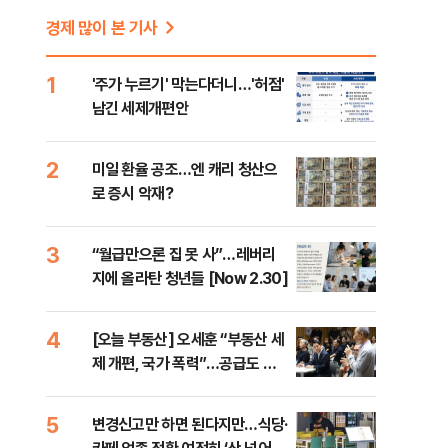
경제 많이 본 기사
1
'주가 누르기' 막는다더니…'허점'
남긴 세제개편안
2
미일 환율 공조…엔 캐리 청산으
로 증시 악재?
3
“월급만으론 집 못 사”…레버리
지에 올라탄 청년들 [Now 2.30]
4
[오늘 부동산] 오세훈 “부동산 세
제 개편, 국가 폭력”…공급도 정
부와 온도차
5
변경신고만 하면 된다지만…식당·