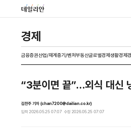
경제
금융
증권
산업/재계
중기/벤처
부동산
글로벌경제
생활경제
“3분이면 끝”…외식 대신 
김찬주 기자 (chan7200@dailian.co.kr)
입력 2026.05.25 07:07 수정 2026.05.25 07:07