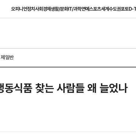
오피니언
정치
사회
경제
생활/문화
IT/과학
연예
스포츠
세계
수도권
포토
D-
경제일반
냉동식품 찾는 사람들 왜 늘었나