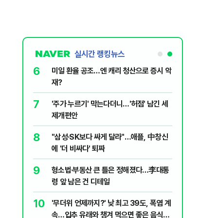
실시간 랭킹뉴스
6
구협회 외국
미일 환율 공조…엔 캐리 청산으로 증시 악
령 20대 지
재?
 올인은 금
7
입법과정에
'주가 누르기' 막는다더니…'허점' 남긴 세
가 논란 재
개편 해법은
제개편안
 99%" 등
8
, '출생시
"삼성·SK보다 싸게 달라"…애플, 中창신
에 '더 비싸다' 퇴짜
9
리지에 올라
형소법·부동산 큰 틀은 정해졌다…李대통
령 앞 남은 건 디테일
10
, '이란전
'무더위 언제까지?' 낮 최고 39도, 폭염 계
속…입추 유래와 챙겨 먹으면 좋은 음식