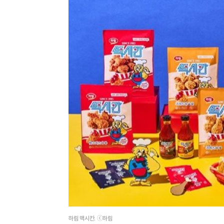
하림 맥시칸. ⓒ하림