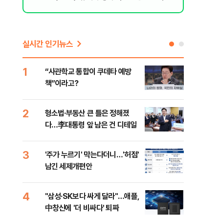
[오늘 날씨]
실시간 인기뉴스
1
6
“사관학교 통합이 쿠데타 예방
美 
책”이라고?
스닥
2
7
형소법·부동산 큰 틀은 정해졌
“월
다…李대통령 앞 남은 건 디테일
지에
3
8
'주가 누르기' 막는다더니…'허점'
미일
남긴 세제개편안
로 
4
9
"삼성·SK보다 싸게 달라"…애플,
"오
中창신에 '더 비싸다' 퇴짜
과정