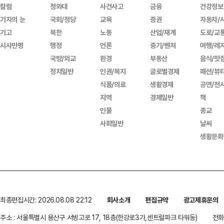
칼럼
청와대
사건사고
금융
건강정보
기자의 눈
국회/정당
교육
증권
자동차/
기고
북한
노동
산업/재계
도로/교
시사만평
행정
언론
중기/벤처
여행/레
국방/외교
환경
부동산
음식/맛
정치일반
인권/복지
글로벌경제
패션/뷰
식품/의료
생활경제
공연/전
지역
경제일반
책
인물
종교
사회일반
날씨
생활문화
최종편집시간: 2026.08.08 22:12
회사소개
편집규약
광고제휴문의
주소 : 서울특별시 용산구 서빙고로 17, 18층(한강로3가,센트럴파크 타워동)
전화 