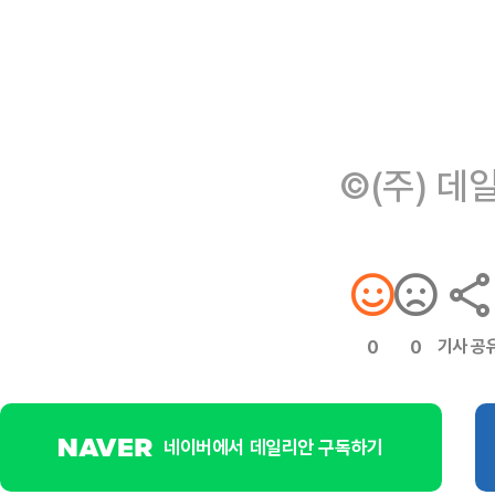
©(주) 데
기사 공
0
0
네이버에서 데일리안 구독하기