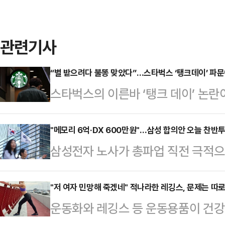
관련기사
“별 받으려다 불똥 맞았다”…스타벅스 ‘탱크데이’ 파문
스타벅스의 이른바 ‘탱크 데이’ 논
운 카드사들도 상황을 예의주시하고
잇달아 출시했지만, 불매운동 조짐
"메모리 6억·DX 600만원"…삼성 합의안 오늘 찬반
삼성전자 노사가 총파업 직전 극적으
수 있다는 우려가 커지는 분위기다.
안'에 대한 조합원 찬반투표가 22일
와 제휴카드를 운영 중인 곳은 삼성
중심의 높은 찬성 여론을 바탕으로 가
"저 여자 민망해 죽겠네" 적나라한 레깅스, 문제는 따
타벅스 삼성카드’를 출시했고, 우리카
운동화와 레깅스 등 운동용품이 건강
가전(DX) 부문을 중심으로 한 반발
선보였다.신한카드도 스타벅스와 업무