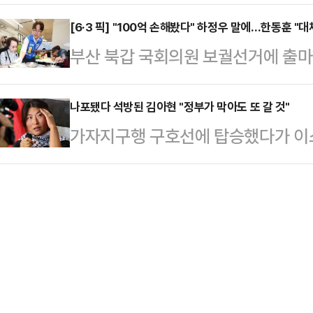
다.16일 관련업계에 따르면 영국 스
이란 전망이 나온다.22일 삼성전자
출시를 준비 중이다.하지만…
전문가인 니콜 딘은 최근 데일리메일
[6·3 픽] "100억 손해봤다" 하정우 말에…한동훈 "
오후 2시부터 27일 오전 10시까지
부산 북갑 국회의원 보궐선거에 출마
만 운동할 때 착용하는 옷과 신발이 
는 참여 조합원 과반이 찬성해야 최종
우 더불어민주당 후보의 '100억원 
어 "운동용품을 만들 때 흔히 사용되
상 테이블에 …
후보가 도대체 경쟁사인 업스테이지에
나포됐다 석방된 김아현 "정부가 막아도 또 갈 것"
소재의 옷을 세탁하고 입을 때마다 
가자지구행 구호선에 탑승했다가 이
의 보상을 받은 것이냐"고 따져 물었
말했다.입자가 매우 작은 미세플라스
22일 귀국해 당시 상황을 전했다.활
에 "하 후보는 오늘 자기가 업스테이
통해 여러 장기에 …
날 오전 6시 23분께 인천국제공항을
원'(대단한 거액이라는 취지로 보인
색이었다.이들은 이스라엘의 가자지
이 밝혔다.한 후보는 "네이버는 소속
각각 구호선에 탑승했다가 최근 이
아도 허락해주는…
드러낸 김아현은 "가자에서는 폭격뿐
있다"며 "그곳에 사람이 존재하는 한