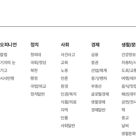
오피니언
정치
사회
경제
생활/문
칼럼
청와대
사건사고
금융
건강정보
기자의 눈
국회/정당
교육
증권
자동차/
기고
북한
노동
산업/재계
도로/교
시사만평
행정
언론
중기/벤처
여행/레
국방/외교
환경
부동산
음식/맛
정치일반
인권/복지
글로벌경제
패션/뷰
식품/의료
생활경제
공연/전
지역
경제일반
책
인물
종교
사회일반
날씨
생활문화