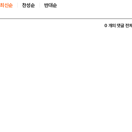
최신순
찬성순
반대순
0 개의 댓글 전