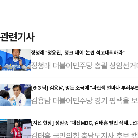
관련기사
정청래 "정용진, '탱크 데이' 논란 석고대죄하라"
정청래 더불어민주당 총괄 상임선거
'탱크 데이' 마케팅 논란과 관련해 
앞에 무릎 꿇고 석고대죄하시기를 
[6·3 픽] 김용남, 멍든 조국에 "파란색 얼마나 부러우
김용남 더불어민주당 경기 평택을 
22일 오전 충북 청주시에서 열린 
눈에 멍이 든 것과 관련해 "파란색이
"광주를 중심으로 스타벅스에 대한 
기 얼굴을 시퍼렇게 만든 사람이 나
[지선 현장] 성일종 "대전MBC, 김태흠 발언 삭제…선
다. 그러기 전에 다시 한번 고개 숙
김태흠 국민의힘 충남도지사 후보 
다.김용남 후보는 공식 선거운동 첫날
다.그는 "5·18 특별법에 5·18에