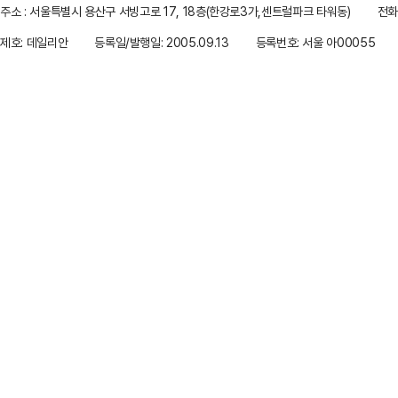
주소 : 서울특별시 용산구 서빙고로 17, 18층(한강로3가,센트럴파크 타워동)
전화 
제호: 데일리안
등록일/발행일: 2005.09.13
등록번호: 서울 아00055