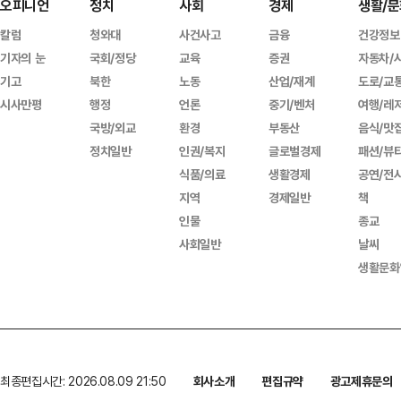
오피니언
정치
사회
경제
생활/문
칼럼
청와대
사건사고
금융
건강정보
기자의 눈
국회/정당
교육
증권
자동차/
기고
북한
노동
산업/재계
도로/교
시사만평
행정
언론
중기/벤처
여행/레
국방/외교
환경
부동산
음식/맛
정치일반
인권/복지
글로벌경제
패션/뷰
식품/의료
생활경제
공연/전
지역
경제일반
책
인물
종교
사회일반
날씨
생활문화
최종편집시간: 2026.08.09 21:50
회사소개
편집규약
광고제휴문의