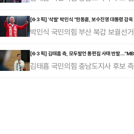
(서산·태안)은 22일 대전MBC 주
다. 해당 발언은 최근 조 후보가 문
지 처벌하게 돼 있…
전면 삭제된 채 방송된 사건과 관련해
[6·3 픽] '삭발' 박민식 "한동훈, 보수진영 대통령 감옥
든 채 나타난 것을 두고 민주당 상징
박민식 국민의힘 부산 북갑 보궐선거
에 대한 도전"으로 규정했다.성일종
다.조 후보는 지난 13일 자신의 페이
해 "이명박 대통령, 박근혜 대통령,
진행된 합동 유세 지원 연설을 통해 
부딪히는 …
영에서 배출한 대통령이지 않나. 이 
[6·3 픽] 김태흠 측, 모두발언 통편집 사태 반발…"M
송이 벌어졌다"며 "박수현 더불어민
김태흠 국민의힘 충남도지사 후보 측
한 일등공신이 한 후보"라고 비판했다
로 내보내면서 김 후보의 모두발언은
집 사태와 관련해 안형준 사장의 대국
현의 정치쇼'에 이같이 말한 뒤 "본
보의 모두발언은 주…
과문을 "사실 호도"라고 규정했다.2
기를 했지 않나. 보수진영에 어마어
은 "대전MBC가 전날 '김태흠 후보 
"본인이 거기에 대해서 단 한번도 
12시간 만에 한 장짜리 서면 사과문
성이나 이런…
지도 않을 변명으로 점철 돼 있다"고