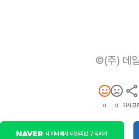
©(주) 데
기사 공
0
0
네이버에서 데일리안 구독하기