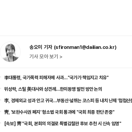
송오미 기자 (sfironman1@dailian.co.kr)
기사 모아 보기 >
李대통령, 국가폭력 피해자에 사과…"국가가 책임지고 치유"
위성락, 스틸 美대사와 상견례…한미동맹 발전 방안 논의
李, 경제외교 성과 안고 귀국…부동산·널뛰는 코스피 등 내치 난제 '첩첩산
靑, '보완수사권 폐지' 형소법 국회 통과에 "국회 최종 판단 존중"
[속보] 靑 "국회, 본회의 의결로 특별감찰관 후보 추천 시 신속 임명"