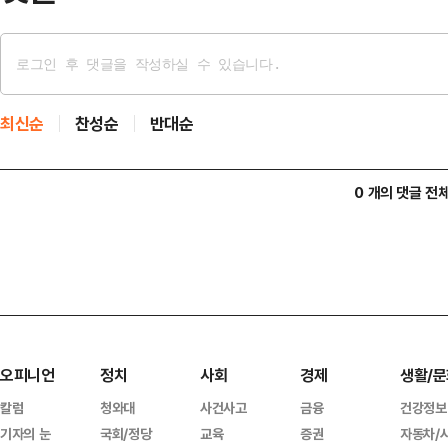
최신순
찬성순
반대순
0 개의 댓글 전
오피니언
정치
사회
경제
생활/문
칼럼
청와대
사건사고
금융
건강정보
기자의 눈
국회/정당
교육
증권
자동차/