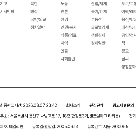
기고
북한
노동
산업/재계
도로/교
시사만평
행정
언론
중기/벤처
여행/레
국방/외교
환경
부동산
음식/맛
정치일반
인권/복지
글로벌경제
패션/뷰
식품/의료
생활경제
공연/전
지역
경제일반
책
인물
종교
사회일반
날씨
생활문화
최종편집시간: 2026.08.07 23:42
회사소개
편집규약
광고제휴문의
주소 : 서울특별시 용산구 서빙고로 17, 18층(한강로3가,센트럴파크 타워동)
전화 
제호: 데일리안
등록일/발행일: 2005.09.13
등록번호: 서울 아00055