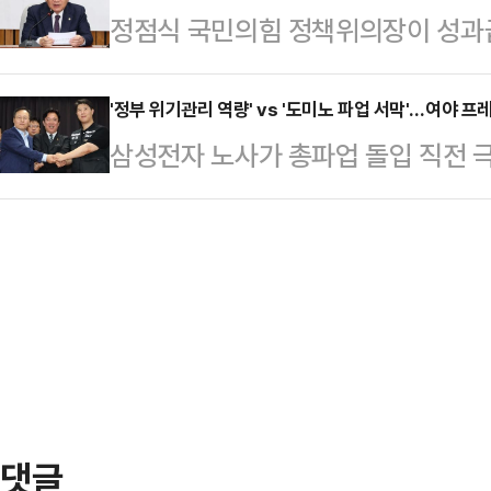
정점식 국민의힘 정책위의장이 성과급
로 보인다. 유세 현장마다 집값 상승
말했다.입자가 매우 작은 미세플라스
전자 노사가 극적으로 잠정 합의안을
기 때문이다.오 후보는 이날 새벽 
통해 여러 장기에 …
제는 끝이 아니라 '이제 시작'일 뿐
'정부 위기관리 역량' vs '도미노 파업 서막'…여야 프
들과 배추를 나르는 작업을 시작으로
삼성전자 노사가 총파업 돌입 직전 
원장을 겸하고 있는 정점식 의장은 
"많은 자영업자가 어려운데, 묵묵하
며 사상 초유의 반도체 공장 가동 중
교섭 끝에 파업을 유보했다는 소식에
경제가 돌아가고…
은 계속되고 있다.여권은 청와대와 
지 모른다"며 "하지만 착각하지 말라
결과 국가 경제의 버팀목인 반도체 
는 "성과급을 둘러싼 기업들의 연쇄 
는 점을 강조하며 정부의 '경제 위기 
며 "이미 카카오…
재명 대통령의 여러 차례 내놓은 노
노동부 장관의 적극적인 중재가 주요
번 사태가 삼성전자…
댓글