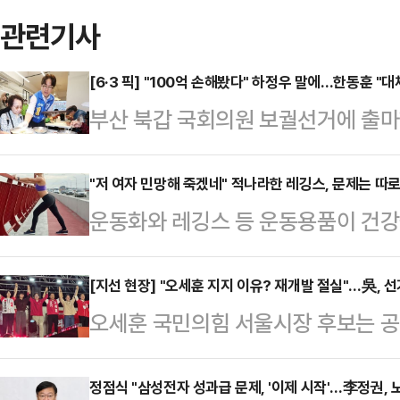
관련기사
[6·3 픽] "100억 손해봤다" 하정우 말에…한동훈 "
부산 북갑 국회의원 보궐선거에 출마
우 더불어민주당 후보의 '100억원 
후보가 도대체 경쟁사인 업스테이지에
"저 여자 민망해 죽겠네" 적나라한 레깅스, 문제는 따
운동화와 레깅스 등 운동용품이 건강
의 보상을 받은 것이냐"고 따져 물었
다.16일 관련업계에 따르면 영국 스
에 "하 후보는 오늘 자기가 업스테이
전문가인 니콜 딘은 최근 데일리메일
[지선 현장] "오세훈 지지 이유? 재개발 절실"…吳, 
원'(대단한 거액이라는 취지로 보인
오세훈 국민의힘 서울시장 후보는 공
만 운동할 때 착용하는 옷과 신발이 
이 밝혔다.한 후보는 "네이버는 소속
로 영등포구, 강남구 등 서울 전역을
어 "운동용품을 만들 때 흔히 사용되
아도 허락해주는…
승리 돌풍을 만들겠다는 의도지만, 사
정점식 "삼성전자 성과급 문제, '이제 시작'…李정권,
소재의 옷을 세탁하고 입을 때마다 