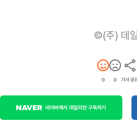
©(주) 데
기사 공
0
0
네이버에서 데일리안 구독하기