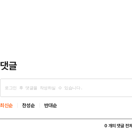
로 첫 행보를 시작한 뒤, 오전 중앙로
결집을 호소했다.21일 정치권에 따
이마트 사거리 유세까지 이어가며 '정
역 출근길 인사를 시작으로 공주·부여
천은 김 후보가 태어나고 자란 곳이
일 훑은 것을 두…
온 지역이다. 김 후보는 재선 도전
향하는 길목인 중앙로터리를 택하며,
난 4년간의 도정 경험을 …
댓글
최신순
찬성순
반대순
0 개의 댓글 전