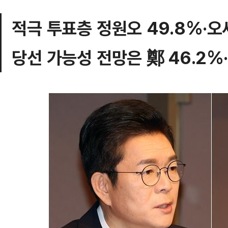
적극 투표층 정원오 49.8%·오
당선 가능성 전망은 鄭 46.2%·