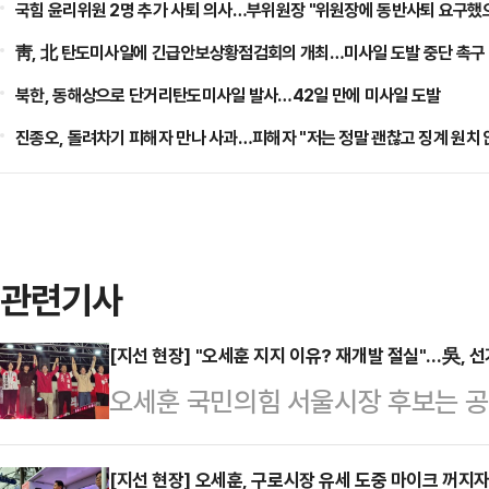
국힘 윤리위원 2명 추가 사퇴 의사…부위원장 "위원장에 동반사퇴 요구했
靑, 北 탄도미사일에 긴급안보상황점검회의 개최…미사일 도발 중단 촉구
북한, 동해상으로 단거리탄도미사일 발사…42일 만에 미사일 도발
진종오, 돌려차기 피해자 만나 사과…피해자 "저는 정말 괜찮고 징계 원치 
관련기사
[지선 현장] "오세훈 지지 이유? 재개발 절실"…吳, 
오세훈 국민의힘 서울시장 후보는 공
로 영등포구, 강남구 등 서울 전역을
승리 돌풍을 만들겠다는 의도지만, 사
[지선 현장] 오세훈, 구로시장 유세 도중 마이크 꺼지자