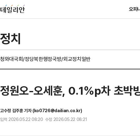
오피
정치
청와대
국회/정당
북한
행정
국방/외교
정치일반
정원오-오세훈, 0.1%p차 초박빙
고수정 김주훈 기자 (ko0726@dailian.co.kr)
입력 2026.05.22 08:20 수정 2026.05.22 08:21