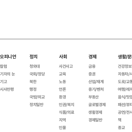
오피니언
정치
사회
경제
생활/문
칼럼
청와대
사건사고
금융
건강정보
기자의 눈
국회/정당
교육
증권
자동차/
기고
북한
노동
산업/재계
도로/교
시사만평
행정
언론
중기/벤처
여행/레
국방/외교
환경
부동산
음식/맛
정치일반
인권/복지
글로벌경제
패션/뷰
식품/의료
생활경제
공연/전
지역
경제일반
책
인물
종교