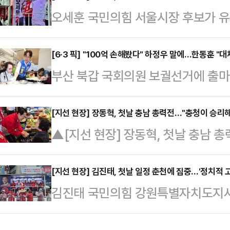
오세훈 국민의힘 서울시장 후보가 유
로 보인다. 유세 현장마다 집값 상승
지자 "저를 다시 시장으로 만들지 
기 때문이다.오 후보는 이날 새벽 
고 대응했다.오 후보는 21일 오후 
[6·3 픽] "100억 손해봤다" 하정우 말에…한동훈 "
들과 배추를 나르는 작업을 시작으로
부산 북갑 국회의원 보궐선거에 출마
올라 연설하던 도중 마이크가 꺼졌다
"많은 자영업자가 어려운데, 묵묵하
우 더불어민주당 후보의 '100억원 
크가 작동하자, 오 후보는 "방금 전
경제가 돌아가고…
후보가 도대체 경쟁사인 업스테이지에
[지선 현장] 장동혁, 첫날 충남 총력전…"충청이 승리해
면서 "이번에 오세훈 시장을 다시 
▲[지선 현장] 장동혁, 첫날 충남 
의 보상을 받은 것이냐"고 따져 물었
말했다.이어 "정원오 더불어민주당 
리""오늘 하루 충청이 다시 깨어나고
에 "하 후보는 오늘 자기가 업스테이
음도 뛰지 못하는…
하면 대한민국이 승리할 것입니다."장
[지선 현장] 김진태, 첫날 일정 춘천에 집중…'정치적 
원'(대단한 거액이라는 취지로 보인
김진태 국민의힘 강원특별자치도지사
식 선거운동 첫날인 21일, 충남 아
이 밝혔다.한 후보는 "네이버는 소속
정으로 채워졌다.김 후보는 21일 0
에서부터 불고 있는 뜨거운 바람을 
아도 허락해주는…