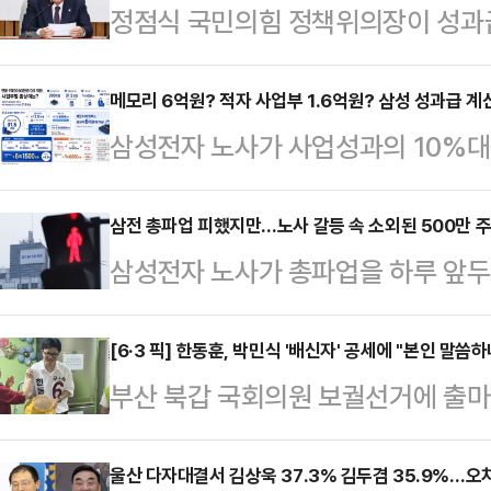
정점식 국민의힘 정책위의장이 성과급
전자 노사가 극적으로 잠정 합의안을
제는 끝이 아니라 '이제 시작'일 뿐
메모리 6억원? 적자 사업부 1.6억원? 삼성 성과급 
삼성전자 노사가 사업성과의 10%
원장을 겸하고 있는 정점식 의장은 
보상안에 합의하면서 반도체(DS) 
교섭 끝에 파업을 유보했다는 소식에
게 됐다. 메모리사업부 직원들은 최대
삼전 총파업 피했지만…노사 갈등 속 소외된 500만 
지 모른다"며 "하지만 착각하지 말라
삼성전자 노사가 총파업을 하루 앞두
전망이 나오고, 적자를 이어가고 있
는 "성과급을 둘러싼 기업들의 연쇄 
약 500만명에 달하는 주주 목소리
6000만원 수준의 성과급을 확보할 
며 "이미 카카오…
로 주가 변동성과 투자 불안이 커졌음
[6·3 픽] 한동훈, 박민식 '배신자' 공세에 "본인 말씀
자 노사가 도출한 '2026년 성과급
부산 북갑 국회의원 보궐선거에 출마
족했다는 것이다.21일 업계에 따
성과급(OPI) 체계를 유지하면서 
일 '배신자' 공세를 이어가는 박민식
이날 2026년 임금협상 잠정 합의안
설한 점이다.노사…
좋겠다"고 반박했다.한동훈 후보는 
울산 다자대결서 김상욱 37.3% 김두겸 35.9%…오
별경영성과급 지급 기준과 자사주 지