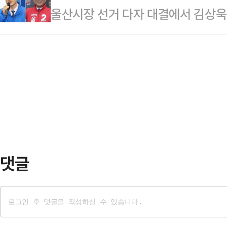
울산시장 선거 다자 대결에서 김상
서 열린 콩국수 나눔 행사 직후 기자
종안은 노조 찬반투표를 거쳐 확정될
후보가 오차범위 내 초접전 양상을 
데 대해 "본인이 (부산) 배신하고 
업은 유보됐다.이번 타…
리얼미터에 의뢰해 지난 18~19일 무
후보는 "부산을 배신하고 분당에 2
김상욱 후보가 37.3%, 김두겸 후보
박 후보가 지난 2022년 국회의원 보
접전 양상을 보였다.이어서 김종훈 진
라…
보는 6.2% 순을 보였다.김상욱 후
가상 대결에선 김상욱 후보는 43.7%
보…
댓글