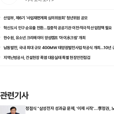
산업부, 제6기 '사업재편계획 심의위원회' 청년위원 공모
혁신도시 인구 순유출 전환…집중적 공공기관 이전·적극적 산업정책 필요
한수원, 유소년 크리에이터 양성캠프 '아이水크림' 개최
남동발전, 국내 최대 규모 400㎿ 태양광발전사업 착공식 개최…10년 
지역난방공사, 건설현장 폭염 대응실태 특별 현장안전점검
관련기사
정점식 "삼성전자 성과급 문제, '이제 시작'…李정권,