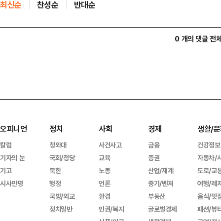
최신순
찬성순
반대순
0 개의 댓글 전
오피니언
정치
사회
경제
생활/문
칼럼
청와대
사건사고
금융
건강정보
기자의 눈
국회/정당
교육
증권
자동차/
기고
북한
노동
산업/재계
도로/교
시사만평
행정
언론
중기/벤처
여행/레
국방/외교
환경
부동산
음식/맛
정치일반
인권/복지
글로벌경제
패션/뷰