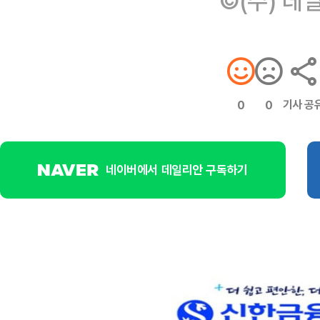
©(주) 데
기사 공
0
0
네이버에서 데일리안 구독하기