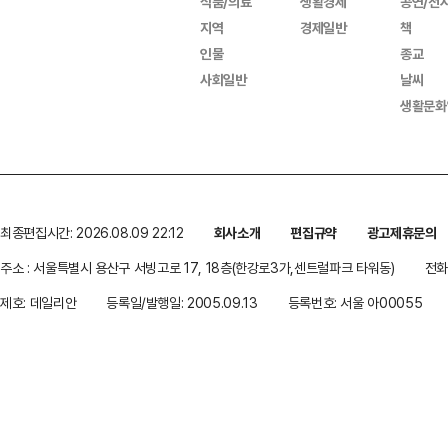
식품/의료
생활경제
공연/전
지역
경제일반
책
인물
종교
사회일반
날씨
생활문화
최종편집시간: 2026.08.09 22:12
회사소개
편집규약
광고제휴문의
주소 : 서울특별시 용산구 서빙고로 17, 18층(한강로3가,센트럴파크 타워동)
전화 
제호: 데일리안
등록일/발행일: 2005.09.13
등록번호: 서울 아00055