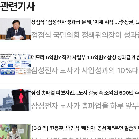
관련기사
정점식 "삼성전자 성과급 문제, '이제 시작'…李정권,
정점식 국민의힘 정책위의장이 성과급
전자 노사가 극적으로 잠정 합의안을
제는 끝이 아니라 '이제 시작'일 뿐
메모리 6억원? 적자 사업부 1.6억원? 삼성 성과급 
삼성전자 노사가 사업성과의 10%
원장을 겸하고 있는 정점식 의장은 
보상안에 합의하면서 반도체(DS) 
교섭 끝에 파업을 유보했다는 소식에
게 됐다. 메모리사업부 직원들은 최대
삼전 총파업 피했지만…노사 갈등 속 소외된 500만 
지 모른다"며 "하지만 착각하지 말라
삼성전자 노사가 총파업을 하루 앞두
전망이 나오고, 적자를 이어가고 있
는 "성과급을 둘러싼 기업들의 연쇄 
약 500만명에 달하는 주주 목소리
6000만원 수준의 성과급을 확보할 
며 "이미 카카오…
로 주가 변동성과 투자 불안이 커졌음
[6·3 픽] 한동훈, 박민식 '배신자' 공세에 "본인 말씀
자 노사가 도출한 '2026년 성과급