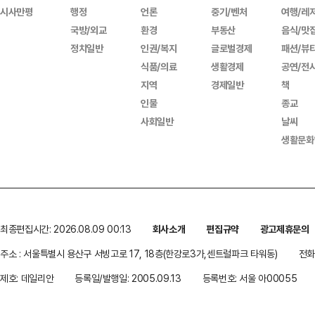
시사만평
행정
언론
중기/벤처
여행/레
국방/외교
환경
부동산
음식/맛
정치일반
인권/복지
글로벌경제
패션/뷰
식품/의료
생활경제
공연/전
지역
경제일반
책
인물
종교
사회일반
날씨
생활문화
최종편집시간: 2026.08.09 00:13
회사소개
편집규약
광고제휴문의
주소 : 서울특별시 용산구 서빙고로 17, 18층(한강로3가,센트럴파크 타워동)
전화 
제호: 데일리안
등록일/발행일: 2005.09.13
등록번호: 서울 아00055