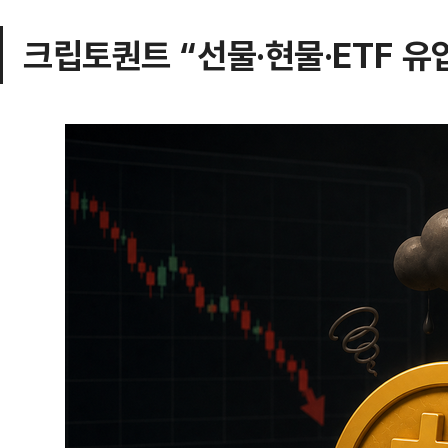
크립토퀀트 “선물·현물·ETF 유