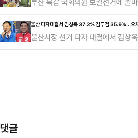
부산 북갑 국회의원 보궐선거에 출마
족했다는 것이다.21일 업계에 따
성과급(OPI) 체계를 유지하면서 
일 '배신자' 공세를 이어가는 박민식
이날 2026년 임금협상 잠정 합의안
설한 점이다.노사…
좋겠다"고 반박했다.한동훈 후보는 
울산 다자대결서 김상욱 37.3% 김두겸 35.9%…오
별경영성과급 지급 기준과 자사주 지
울산시장 선거 다자 대결에서 김상
서 열린 콩국수 나눔 행사 직후 기자
종안은 노조 찬반투표를 거쳐 확정될
후보가 오차범위 내 초접전 양상을 
데 대해 "본인이 (부산) 배신하고 
업은 유보됐다.이번 타…
리얼미터에 의뢰해 지난 18~19일 무
후보는 "부산을 배신하고 분당에 2
김상욱 후보가 37.3%, 김두겸 후보
박 후보가 지난 2022년 국회의원 보
접전 양상을 보였다.이어서 김종훈 진
라…
보는 6.2% 순을 보였다.김상욱 후
가상 대결에선 김상욱 후보는 43.7%
보…
댓글