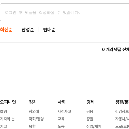
최신순
찬성순
반대순
0 개의 댓글 전
오피니언
정치
사회
경제
생활/문
칼럼
청와대
사건사고
금융
건강정보
기자의 눈
국회/정당
교육
증권
자동차/
기고
북한
노동
산업/재계
도로/교