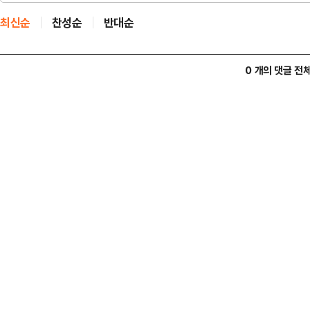
최신순
찬성순
반대순
0 개의 댓글 전