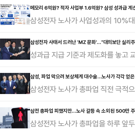
메모리 6억원? 적자 사업부 1.6억원? 삼성 성과급 
삼성전자 노사가 사업성과의 10%
보상안에 합의하면서 반도체(DS) 
게 됐다. 메모리사업부 직원들은 최대
삼성전자 사태서 드러난 'MZ 문화'…"대의보단 실리주
성과급 지급 기준과 제도화를 놓고 교
전망이 나오고, 적자를 이어가고 있
의안을 도출하며 총파업이라는 큰 고
6000만원 수준의 성과급을 확보할 
동이 투쟁과 연대, 그리고 사회적 가
삼성, 파업 막으려 보상체계 대수술…노사가 각각 얻은 
자 노사가 도출한 '2026년 성과급
삼성전자 노사가 총파업 직전 극적으
(1980년~2000년 출생자) 중심
성과급(OPI) 체계를 유지하면서 
를 놓고는 "삼성이 결국 상당 부분 
적 이익과 보상을 최우선으로 삼는 '
설한 점이다.노사…
점이었던 적자 사업부 성과급 배분 
삼전 총파업 피했지만…노사 갈등 속 소외된 500만 
다.반면 이들이 내세운 실리주의가 
삼성전자 노사가 총파업을 하루 앞두
이고, 상한 없는 특별성과급 제도까
계를 고스란히 드러냈다는 지적도 