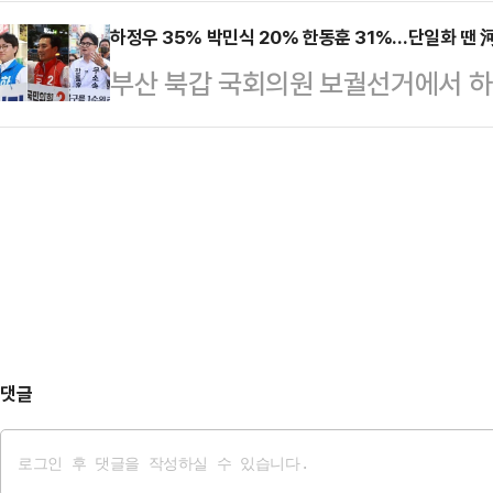
약 500만명에 달하는 주주 목소리
않게 흔들렸다는 분석이다.20일 공
자지부(삼성전자 초기업노조…
로 주가 변동성과 투자 불안이 커졌음
하정우 35% 박민식 20% 한동훈 31%…단일화 땐 
는 DS(반도체)부문 특별경영성과급
부산 북갑 국회의원 보궐선거에서 
족했다는 것이다.21일 업계에 따
로 했다. 재원 규모는 사업성과의 1
속 후보가 다자·양자 구도 모두 오
이날 2026년 임금협상 잠정 합의안
(OPI) 1.5%와 …
가 21일 나왔다.중앙일보가 케이스탯
별경영성과급 지급 기준과 자사주 지
100% 전화면접 방식으로 여론조사를
종안은 노조 찬반투표를 거쳐 확정될
민식 국민의힘 후보는 20%, 한동훈
업은 유보됐다.이번 타…
한동훈 후보의 지지율 격차는 4%p
보수 진영 후보를 박민식 후보로 단일
가 32%로 나…
댓글