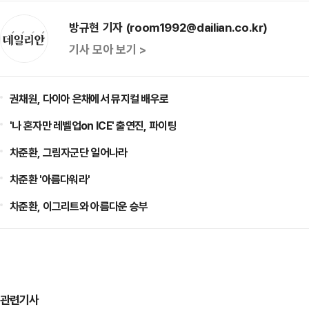
방규현 기자 (room1992@dailian.co.kr)
기사 모아 보기 >
권채원, 다이아 은채에서 뮤지컬 배우로
'나 혼자만 레벨업on ICE' 출연진, 파이팅
차준환, 그림자군단 일어나라
차준환 '아름다워라'
차준환, 이그리트와 아름다운 승부
관련기사