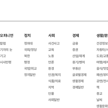
오피니언
정치
사회
경제
생활/문
칼럼
청와대
사건사고
금융
건강정보
기자의 눈
국회/정당
교육
증권
자동차/
기고
북한
노동
산업/재계
도로/교
시사만평
행정
언론
중기/벤처
여행/레
국방/외교
환경
부동산
음식/맛
정치일반
인권/복지
글로벌경제
패션/뷰
식품/의료
생활경제
공연/전
지역
경제일반
책
인물
종교
사회일반
날씨
생활문화