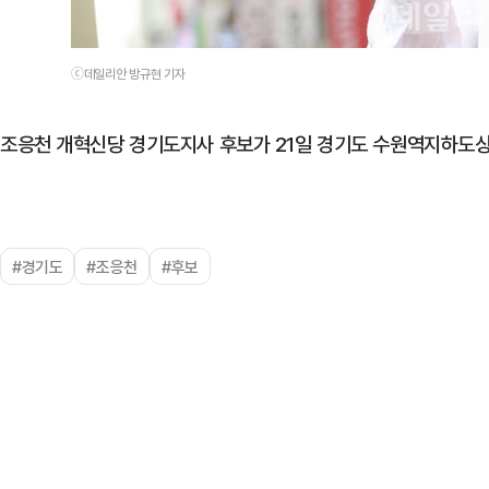
ⓒ데일리안 방규현 기자
조응천 개혁신당 경기도지사 후보가 21일 경기도 수원역지하도상
#경기도
#조응천
#후보