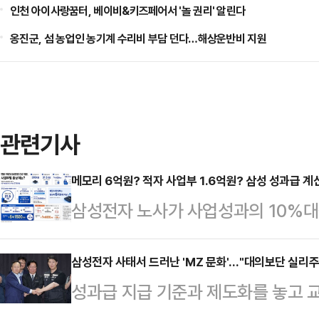
인천 아이사랑꿈터, 베이비&키즈페어서 '놀 권리' 알린다
옹진군, 섬 농업인 농기계 수리비 부담 던다…해상운반비 지원
관련기사
메모리 6억원? 적자 사업부 1.6억원? 삼성 성과급 
삼성전자 노사가 사업성과의 10%
보상안에 합의하면서 반도체(DS) 
게 됐다. 메모리사업부 직원들은 최대
삼성전자 사태서 드러난 'MZ 문화'…"대의보단 실리주
성과급 지급 기준과 제도화를 놓고 교
전망이 나오고, 적자를 이어가고 있