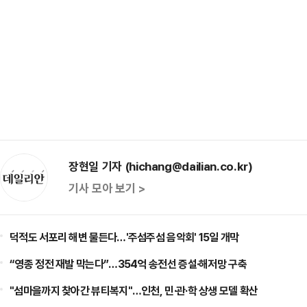
장현일 기자 (hichang@dailian.co.kr)
기사 모아 보기 >
덕적도 서포리 해변 물든다…'주섬주섬 음악회' 15일 개막
“영종 정전 재발 막는다”…354억 송전선 증설·해저망 구축
"섬마을까지 찾아간 뷰티복지"…인천, 민·관·학 상생 모델 확산