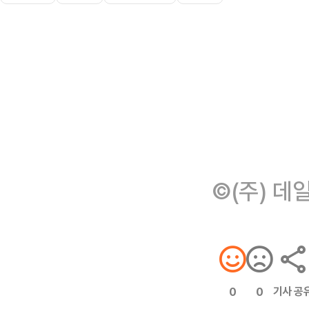
©(주) 데
기사 공
0
0