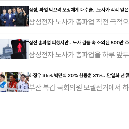
의안을 도출하며 총파업이라는 큰 고
6000만원 수준의 성과급을 확보할 
동이 투쟁과 연대, 그리고 사회적 가
삼성, 파업 막으려 보상체계 대수술…노사가 각각 얻은 
자 노사가 도출한 '2026년 성과급
삼성전자 노사가 총파업 직전 극적으
(1980년~2000년 출생자) 중심
성과급(OPI) 체계를 유지하면서 
를 놓고는 "삼성이 결국 상당 부분 
적 이익과 보상을 최우선으로 삼는 '
설한 점이다.노사…
점이었던 적자 사업부 성과급 배분 
삼전 총파업 피했지만…노사 갈등 속 소외된 500만 
다.반면 이들이 내세운 실리주의가 
삼성전자 노사가 총파업을 하루 앞두
이고, 상한 없는 특별성과급 제도까
계를 고스란히 드러냈다는 지적도 
약 500만명에 달하는 주주 목소리
않게 흔들렸다는 분석이다.20일 공
자지부(삼성전자 초기업노조…
로 주가 변동성과 투자 불안이 커졌음
하정우 35% 박민식 20% 한동훈 31%…단일화 땐 
는 DS(반도체)부문 특별경영성과급
부산 북갑 국회의원 보궐선거에서 
족했다는 것이다.21일 업계에 따
로 했다. 재원 규모는 사업성과의 1
속 후보가 다자·양자 구도 모두 오
이날 2026년 임금협상 잠정 합의안
(OPI) 1.5%와 …
가 21일 나왔다.중앙일보가 케이스탯
별경영성과급 지급 기준과 자사주 지
100% 전화면접 방식으로 여론조사를
종안은 노조 찬반투표를 거쳐 확정될