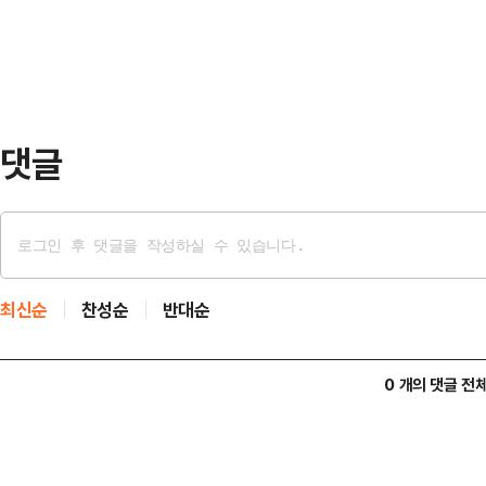
민식 국민의힘 후보는 20%, 한동훈
업은 유보됐다.이번 타…
한동훈 후보의 지지율 격차는 4%p
보수 진영 후보를 박민식 후보로 단일
가 32%로 나…
댓글
최신순
찬성순
반대순
0 개의 댓글 전