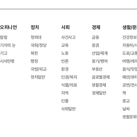
오피니언
정치
사회
경제
생활/문
칼럼
청와대
사건사고
금융
건강정보
기자의 눈
국회/정당
교육
증권
자동차/
기고
북한
노동
산업/재계
도로/교
시사만평
행정
언론
중기/벤처
여행/레
국방/외교
환경
부동산
음식/맛
정치일반
인권/복지
글로벌경제
패션/뷰
식품/의료
생활경제
공연/전
지역
경제일반
책
인물
종교
사회일반
날씨
생활문화