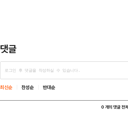
60%가 넘는 대통령 지지율과 후보
터센터 …
개혁신당 후보와 단일화를 하더라도 
을 내놓고 있다.6·3 지방선거를 2주
거에서는 더불어민주당 …
댓글
최신순
찬성순
반대순
0 개의 댓글 전