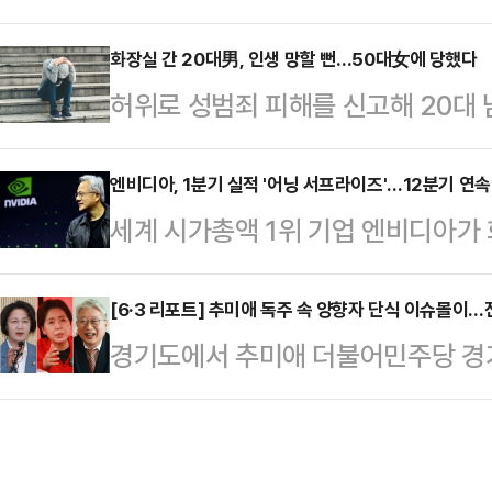
의안을 도출하며 총파업이라는 큰 고
않게 흔들렸다는 분석이다.20일 공
동이 투쟁과 연대, 그리고 사회적 가
화장실 간 20대男, 인생 망할 뻔…50대女에 당했다
는 DS(반도체)부문 특별경영성과급
허위로 성범죄 피해를 신고해 20대 
(1980년~2000년 출생자) 중심
로 했다. 재원 규모는 사업성과의 1
형의 집행유예를 선고받았다.12일 
적 이익과 보상을 최우선으로 삼는 '
(OPI) 1.5%와 …
현권 판사는 무고 혐의로 기소된 50
엔비디아, 1분기 실적 '어닝 서프라이즈'…12분기 연속
다.반면 이들이 내세운 실리주의가 
세계 시가총액 1위 기업 엔비디아가 
1년을 선고했다.A씨는 고의가 없었
계를 고스란히 드러냈다는 지적도 
달러를 기록했다고 현지시간 20일(
나 재판부는 이를 받아들이지 않았다
자지부(삼성전자 초기업노조…
도 1분기(2∼4월) 매출액이 816억2
[6·3 리포트] 추미애 독주 속 양향자 단식 이슈몰이
른 남성의 행동이 거짓일 수 있다는
경기도에서 추미애 더불어민주당 경
의 종전 기록 681억3000만 달러보
보여 무고의 고의가 인정된다"고 판
이어질지 주목된다. 그동안 추 후보를 
비디아는 12분기 연속 매출 신기록
칫 피무고자가 중대한 처…
를 앞세워 공세를 펼쳐온 양향자 국
LSEG가 집계한 시장 예상치 788
를 위한 단식 농성을 이어가며 이슈
매출의 대부분은 92%의 연간 성장률