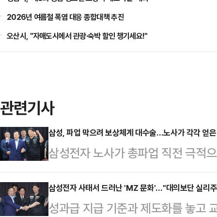
2026년 여름철 폭염 대응 종합대책 추진
오산시, "자매도시에서 관광·숙박 할인 챙기세요!"
관련기사
삼성, 파업 막으려 보상체계 대수술…노사가 각각 얻은 
삼성전자 노사가 총파업 직전 극적으
를 놓고는 "삼성이 결국 상당 부분 
점이었던 적자 사업부 성과급 배분 
삼성전자 사태서 드러난 'MZ 문화'…"대의보단 실리주
성과급 지급 기준과 제도화를 놓고 교
이고, 상한 없는 특별성과급 제도까