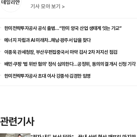
기사 모아 보기 >
한미전략투자공사 공식 출범…“한미 양국 산업 생태계 잇는 가교”
에너지 자립과 AI 미래차...해남·광주서 답을 찾다
이종욱 관세청장, 부산우편집중국서 마약 검사 2차 저지선 점검
배민·쿠팡 ‘법 위반 혐의’ 정식 심의한다…공정위, 동의의결 개시 신청 기각
한미전략투자공사 초대 이사 강종석·김경한 임명
관련기사
"적자 내도 보상 달라"…끝내 삼성 협상 깨뜨린 마지막