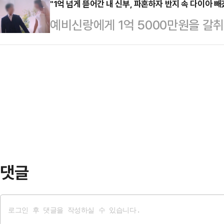
대화 테이블이다.이번 교섭은 중앙
"1억 넘게 뜯어간 내 신부, 파혼하자 반지 속 다이아 
다.20일 중앙선거관리위원회에 따르
예비신랑에게 1억 5000만원을 갈
열리는 만큼 중노위 조정안을 제시할
앞으로 다가왔다. 특히 오는 21일
까지 돈을 주고 섭외했다는 충격적인 
율적으로 합의에 이르는 것이 목표다
지방선거 승리를 위…
장'에 따르면 제보자 A(37)씨는 결
핑에서 “노사 자율교섭을 촉진할 수
게됐다.A씨는 지난해 초 채팅앱을 통
모든 방법으로 다할 계획”이라고 밝혔
A씨보다 2살 연상이며 대구의 한 
이 같은 방침의 실천으로 …
수학 학원 원장이라고 자신을 소개했
장하고 있었고 수강생 수십 명이 있는
만원이라고 주…
댓글