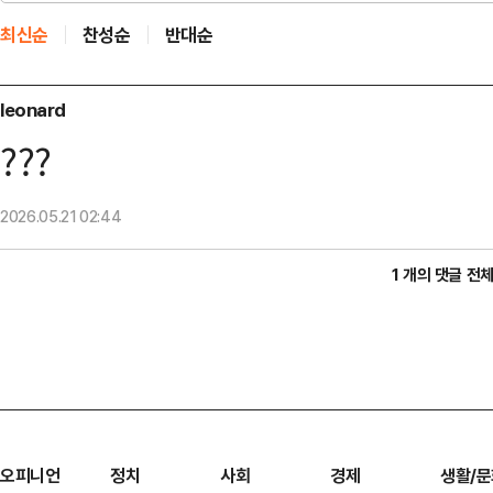
최신순
찬성순
반대순
leonard
???
2026.05.21
02:44
1 개의 댓글 전
오피니언
정치
사회
경제
생활/문