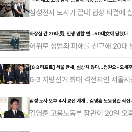
삼성전자 노사가 끝내 협상 타결에 
이익을 적자 사업부까지 어느 수준으
으로 나타났다. 노조는 사측의 의사
화장실 간 20대男, 인생 망할 뻔…50대女에 당했다
허위로 성범죄 피해를 신고해 20대 
하고 있지만, 삼성전자 측은 "사실상
형의 집행유예를 선고받았다.12일 
구가 협상 결렬의 결정적 원인이 됐다
현권 판사는 무고 혐의로 기소된 50
[6·3 리포트] 서울 판세, 심상치 않다…정원오~오세
전자 노사는 지난 18일부터 중앙노
6·3 지방선거 최대 격전지인 서울
1년을 선고했다.A씨는 고의가 없었
갔지만 끝내 최종 합의에 실패했다. 
나온다. '대세론'을 등에 업은 정원
나 재판부는 이를 받아들이지 않았다
간 총파업에 돌입하겠…
당초 관측이 흔들리고 있기 때문이다
삼성 노사 오후 4시 교섭 재개…김영훈 노동장관 직접
른 남성의 행동이 거짓일 수 있다는
김영훈 고용노동부 장관이 20일 오
과거 논란이 잡으면서, 오세훈 국민
보여 무고의 고의가 인정된다"고 판
사 자율교섭을 직접 주재한다. 2차 
는 것이다. 다만 전문가들은 가능성
칫 피무고자가 중대한 처…