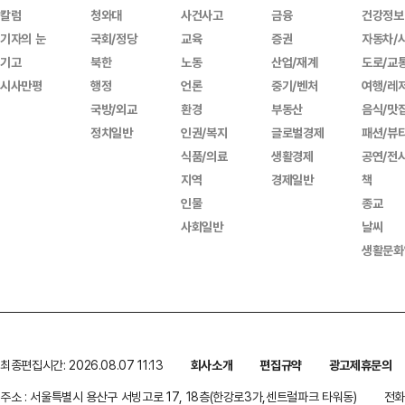
칼럼
청와대
사건사고
금융
건강정보
기자의 눈
국회/정당
교육
증권
자동차/
기고
북한
노동
산업/재계
도로/교
시사만평
행정
언론
중기/벤처
여행/레
국방/외교
환경
부동산
음식/맛
정치일반
인권/복지
글로벌경제
패션/뷰
식품/의료
생활경제
공연/전
지역
경제일반
책
인물
종교
사회일반
날씨
생활문화
최종편집시간: 2026.08.07 11:13
회사소개
편집규약
광고제휴문의
주소 : 서울특별시 용산구 서빙고로 17, 18층(한강로3가,센트럴파크 타워동)
전화 