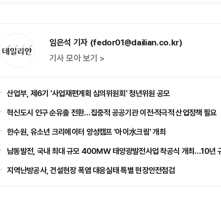
임은석 기자 (fedor01@dailian.co.kr)
기사 모아 보기 >
산업부, 제6기 '사업재편계획 심의위원회' 청년위원 공모
혁신도시 인구 순유출 전환…집중적 공공기관 이전·적극적 산업정책 필요
한수원, 유소년 크리에이터 양성캠프 '아이水크림' 개최
남동발전, 국내 최대 규모 400㎿ 태양광발전사업 착공식 개최…10년 
지역난방공사, 건설현장 폭염 대응실태 특별 현장안전점검