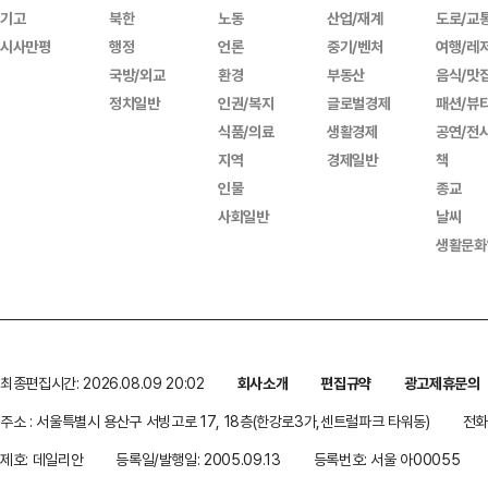
기고
북한
노동
산업/재계
도로/교
시사만평
행정
언론
중기/벤처
여행/레
국방/외교
환경
부동산
음식/맛
정치일반
인권/복지
글로벌경제
패션/뷰
식품/의료
생활경제
공연/전
지역
경제일반
책
인물
종교
사회일반
날씨
생활문화
최종편집시간: 2026.08.09 20:02
회사소개
편집규약
광고제휴문의
주소 : 서울특별시 용산구 서빙고로 17, 18층(한강로3가,센트럴파크 타워동)
전화 
제호: 데일리안
등록일/발행일: 2005.09.13
등록번호: 서울 아00055