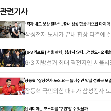
관련기사
"적자 내도 보상 달라"…끝내 삼성 협상 깨뜨린 마지막
삼성전자 노사가 끝내 협상 타결에 
이익을 적자 사업부까지 어느 수준으
으로 나타났다. 노조는 사측의 의사
[6·3 리포트] 서울 판세, 심상치 않다…정원오~오세
6·3 지방선거 최대 격전지인 서울
하고 있지만, 삼성전자 측은 "사실상
나온다. '대세론'을 등에 업은 정원
구가 협상 결렬의 결정적 원인이 됐다
당초 관측이 흔들리고 있기 때문이다
장동혁 "삼성전자 노조 요구 들어주면 악질 성과급 모델
전자 노사는 지난 18일부터 중앙노
장동혁 국민의힘 대표가 삼성전자 노
과거 논란이 잡으면서, 오세훈 국민
갔지만 끝내 최종 합의에 실패했다. 
"노조의 요구대로 무리한 합의가 이
는 것이다. 다만 전문가들은 가능성
간 총파업에 돌입하겠…
성과급 모델이 탄생할 것"이라며 파
엔비디아는 코스피를 '구원'할 수 있을까
다.20일 중앙선거관리위원회에 따르