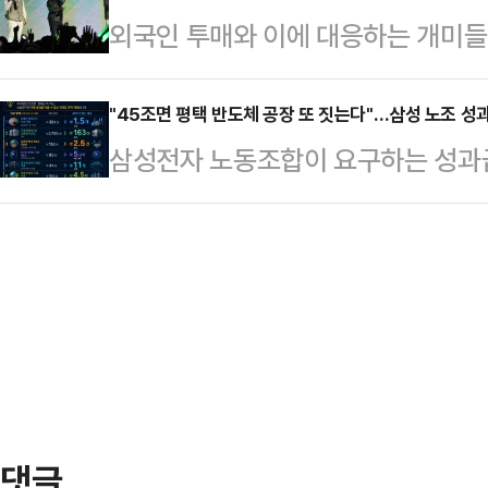
외국인 투매와 이에 대응하는 개미들
국회에서 열린 중앙선거대책위원회의
앞으로 다가왔다. 특히 오는 21일
지는 가운데 한국시각으로 21일 새
경제의 핵폭탄이 됐다"며 "노사합의
지방선거 승리를 위…
이 집중되고 있다.'인공지능(AI) 
"45조면 평택 반도체 공장 또 짓는다"…삼성 노조 
우리 경제에 돌이키기 힘든 수준의 재
삼성전자 노동조합이 요구하는 성과급 
은 더는 유효하지 않지만, 업황을 
태도를 보면 노조를 설득하기보다 
투자 관점에서 환산한 비교 자료가 
미치는 영향력은 상당할 전망이다.2
압박하는 모양새"라며 "어제밤 …
순한 비용이 아니라, 글로벌 기술 경
지수는 전장 대비 244.38포인트(3.
금 규모라는 점을 시각적으로 보여준다
자주체별로 보면, 외국인이 홀로 6조
니티 등에 따르면 해당 자료는 45조
이 각각 5…
로벌 인수합병(M&A), 인공지능(AI
양한 미래 사업 영역에 대입해 환산했
댓글