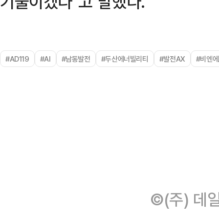
기울이겠다"고 말했다.
#AD119
#AI
#남동발전
#두산에너빌리티
#발전AX
#비엔
©(주) 데