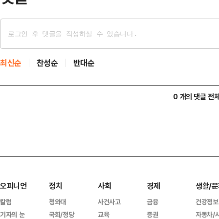
최신순
찬성순
반대순
0 개의 댓글 전
오피니언
정치
사회
경제
생활/문
칼럼
청와대
사건사고
금융
건강정보
기자의 눈
국회/정당
교육
증권
자동차/