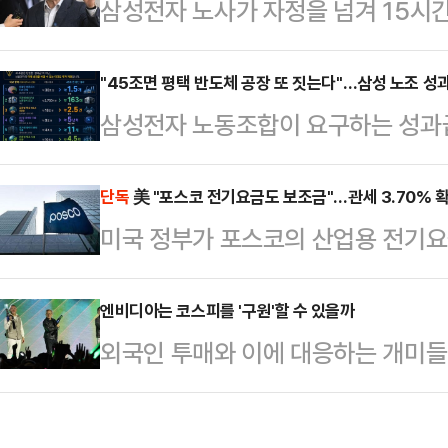
삼성전자 노사가 자정을 넘겨 15시
과거 논란이 잡으면서, 오세훈 국민
이르지 못했다. 이들은 20일 오전
는 것이다. 다만 전문가들은 가능성
20일 “19일 오전 10시부터 진행된
"45조면 평택 반도체 공장 또 짓는다"…삼성 노조 
다.20일 중앙선거관리위원회에 따르
삼성전자 노동조합이 요구하는 성과급 
분 정회했다”며 “20일 오전 10시 
앞으로 다가왔다. 특히 오는 21일
투자 관점에서 환산한 비교 자료가 
혔다.박수근 중노위 위원장은 정회 
지방선거 승리를 위…
순한 비용이 아니라, 글로벌 기술 경
단독
美 "포스코 전기요금도 보조금"…관세 3.70% 
줘서 대부분 이견은 정리됐는데 하나가
미국 정부가 포스코의 산업용 전기요
금 규모라는 점을 시각적으로 보여준다
리해 오전 10시에 다시 오기로 했다
사실상 ‘보조금’으로 판단하고 상계관
니티 등에 따르면 해당 자료는 45조
냈지…
철강업계가 적용받는 전기요금·탄소정
엔비디아는 코스피를 '구원'할 수 있을까
로벌 인수합병(M&A), 인공지능(AI
외국인 투매와 이에 대응하는 개미들
있다는 분석이 나온다.19일 철강업계
양한 미래 사업 영역에 대입해 환산했
지는 가운데 한국시각으로 21일 새
무부는 포스코가 미국으로 수출한 탄소 
이 집중되고 있다.'인공지능(AI) 
대해 상계관세 부과를 최종 확정했다