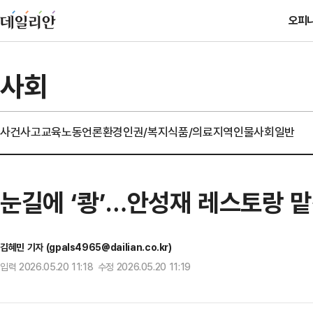
오피
사회
사건사고
교육
노동
언론
환경
인권/복지
식품/의료
지역
인물
사회일반
눈길에 ‘쾅’…안성재 레스토랑 맡
김혜민 기자 (gpals4965@dailian.co.kr)
입력 2026.05.20 11:18 수정 2026.05.20 11:19