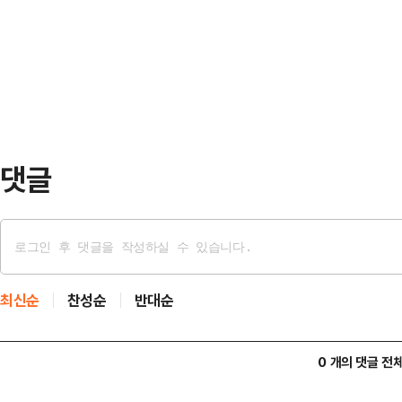
은 더는 유효하지 않지만, 업황을 
을 통해 포스코가 조사 대상 기간(202
미치는 영향력은 상당할 전망이다.2
정…
지수는 전장 대비 244.38포인트(3.
자주체별로 보면, 외국인이 홀로 6조
이 각각 5…
댓글
최신순
찬성순
반대순
0 개의 댓글 전