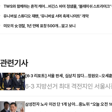
TWS와 함께하는 흔적 케어…비긴스 바이 정샘물, ‘블레미쉬 스트라이크’
유니버설 스튜디오 재팬, ‘유니버설 서머 축제 나이트’ 개막
미모의 女경찰, 1년 만에 표창 500개…알고 보니
관련기사
[6·3 리포트] 서울 판세, 심상치 않다…정원오~오세
6·3 지방선거 최대 격전지인 서울
나온다. '대세론'을 등에 업은 정원
당초 관측이 흔들리고 있기 때문이다
삼성전자 노사 이견 단 1개 남아…중노위 “오늘 오전 1