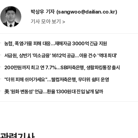
박상우 기자 (sangwoo@dailian.co.kr)
기사 모아 보기 >
농협, 폭염·가뭄 피해 대응…재해자금 3000억 긴급 지원
서금원, 상반기 '미소금융' 1612억 공급…이용 건수 '역대 최대'
200만원까지 최고 연 7.7%…SBI저축은행, 생활파킹통장 출시
"더위 피해 쉬어가세요"…웰컴저축은행, 무더위 쉼터 운영
美 '원화 변동성' 언급…환율 1300원대 진입 날개 달까
관련기사