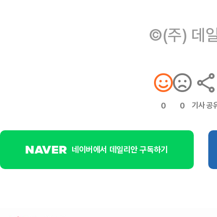
©(주) 데
기사 공
0
0
네이버에서 데일리안 구독하기