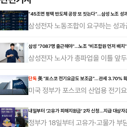
"45조면 평택 반도체 공장 또 짓는다"…삼성 노조 
삼성전자 노동조합이 요구하는 성과급 
투자 관점에서 환산한 비교 자료가 
순한 비용이 아니라, 글로벌 기술 경
삼성 "7087명 출근해야"…노조 "비조합원 먼저 배치"
삼성전자 노사가 총파업을 이틀 앞두
금 규모라는 점을 시각적으로 보여준다
이 안전·보안 인력의 평시 수준 유지
니티 등에 따르면 해당 자료는 45조
명의 필수 근무 인원이 필요하다고 
단독
美 "포스코 전기요금도 보조금"…관세 3.70% 
로벌 인수합병(M&A), 인공지능(AI
미국 정부가 포스코의 산업용 전기요
(중노위)가 노사 합의 가능성을 직
양한 미래 사업 영역에 대입해 환산했
사실상 ‘보조금’으로 판단하고 상계관
다.19일 삼성전자는 삼성그룹 초
철강업계가 적용받는 전기요금·탄소정
내일부터 ‘고유가 피해지원금’ 2차 신청…지급 대상자
전국삼성전자노동조합(전삼노)에 보
정부가 18일부터 고유가·고물가 부담
있다는 분석이 나온다.19일 철강업계
무와 보안작업이 정상적으로 유지·운