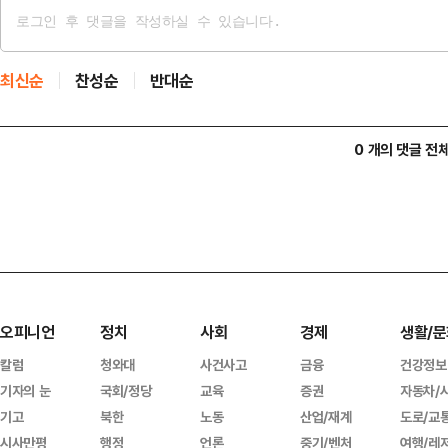
최신순
찬성순
반대순
0 개의 댓글 전
오피니언
정치
사회
경제
생활/문
칼럼
청와대
사건사고
금융
건강정보
기자의 눈
국회/정당
교육
증권
자동차/
기고
북한
노동
산업/재계
도로/교
시사만평
행정
언론
중기/벤처
여행/레