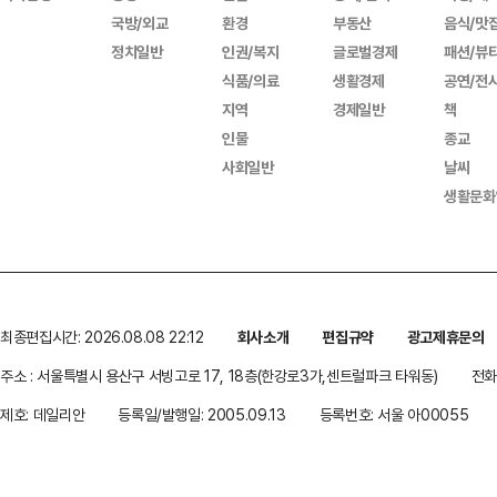
국방/외교
환경
부동산
음식/맛
정치일반
인권/복지
글로벌경제
패션/뷰
식품/의료
생활경제
공연/전
지역
경제일반
책
인물
종교
사회일반
날씨
생활문화
최종편집시간: 2026.08.08 22:12
회사소개
편집규약
광고제휴문의
주소 : 서울특별시 용산구 서빙고로 17, 18층(한강로3가,센트럴파크 타워동)
전화 
제호: 데일리안
등록일/발행일: 2005.09.13
등록번호: 서울 아00055