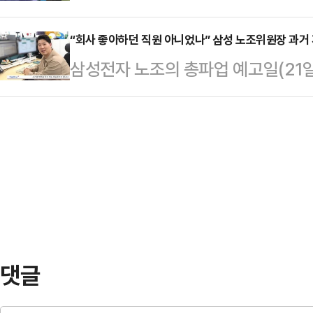
작한다.중동 전쟁에 따른 유가 상승
무부는 포스코가 미국으로 수출한 탄소 
준으로 부서별 필요 인원 …
지원을 확대하겠다는 취지다.17일 
“회사 좋아하던 직원 아니었나” 삼성 노조위원장 과거
대해 상계관세 부과를 최종 확정했다
삼성전자 노조의 총파업 예고일(21
2차 지급 대상자는 소득 하위 70%
을 통해 포스코가 조사 대상 기간(202
과거 삼성전자 반도체 뉴스룸의 임
을 기준으로 정해졌다.외벌이 가구 중
정…
재조명되고 있다.삼성전자 노사는 1
▲2인 가구 14만 원 ▲3인 가구 2
을 진행 중이다. 여명구 사측 부사장
원금을 받는다.지역가입자는 ▲1인 가
혔지만 교섭을 이끄는 최승호 초기
가구 …
장을 내놓지 않았다.협상이 막판으로
감지됐다. 최 위원장은 전날 조합원
민해보자”며 “전삼노, 동행…
댓글