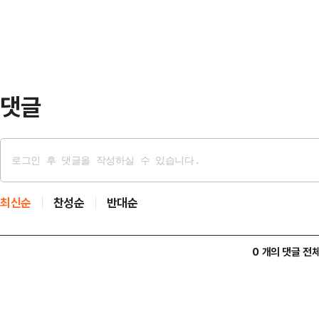
다.19일 삼성전자는 삼성그룹 초
정…
전국삼성전자노동조합(전삼노)에 보
무와 보안작업이 정상적으로 유지·운
준으로 부서별 필요 인원 …
댓글
최신순
찬성순
반대순
0 개의 댓글 전