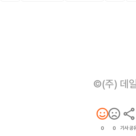
©(주) 데
기사 공
0
0