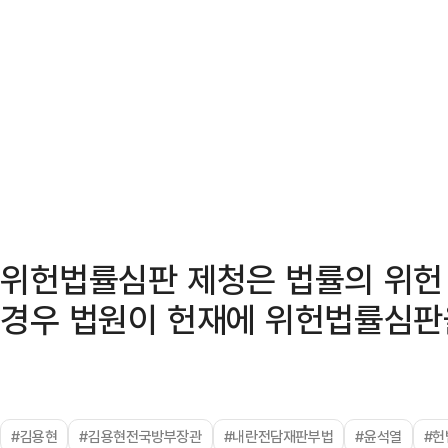
위헌법률심판 제청은 법률의 위헌
경우 법원이 헌재에 위헌법률심판
#김용현
#김용현전국방부장관
#내란전담재판부법
#윤석열
#헌