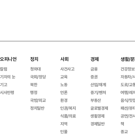
오피니언
정치
사회
경제
생활/문
칼럼
청와대
사건사고
금융
건강정보
기자의 눈
국회/정당
교육
증권
자동차/
기고
북한
노동
산업/재계
도로/교
시사만평
행정
언론
중기/벤처
여행/레
국방/외교
환경
부동산
음식/맛
정치일반
인권/복지
글로벌경제
패션/뷰
식품/의료
생활경제
공연/전
지역
경제일반
책
인물
종교