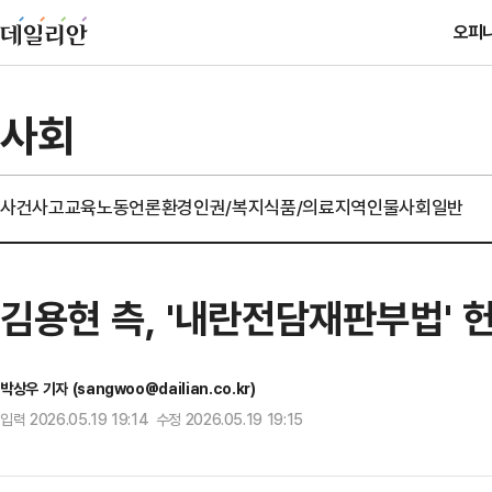
오피
사회
사건사고
교육
노동
언론
환경
인권/복지
식품/의료
지역
인물
사회일반
김용현 측, '내란전담재판부법' 
박상우 기자 (sangwoo@dailian.co.kr)
입력 2026.05.19 19:14 수정 2026.05.19 19:15