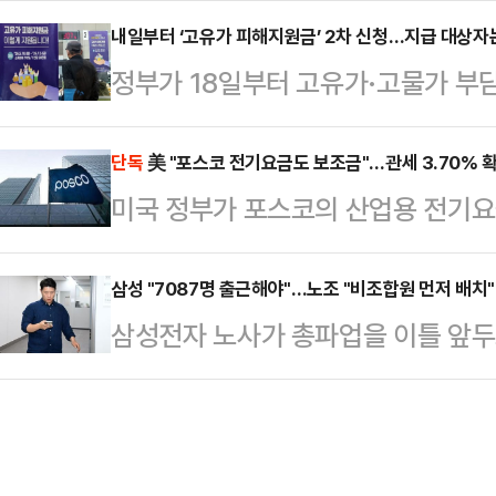
세종 중앙노동위원회(중노위)에서 2
순한 비용이 아니라, 글로벌 기술 경
내일부터 ‘고유가 피해지원금’ 2차 신청…지급 대상자
막 협상 기회다. 정부는 국가 경제
정부가 18일부터 고유가·고물가 부담
금 규모라는 점을 시각적으로 보여준다
권 발동 가능성도 언급하고 있다.이
작한다.중동 전쟁에 따른 유가 상승
니티 등에 따르면 해당 자료는 45조
션·반도체)부문…
지원을 확대하겠다는 취지다.17일 
단독
美 "포스코 전기요금도 보조금"…관세 3.70% 
로벌 인수합병(M&A), 인공지능(AI
미국 정부가 포스코의 산업용 전기요
2차 지급 대상자는 소득 하위 70%
양한 미래 사업 영역에 대입해 환산했
사실상 ‘보조금’으로 판단하고 상계관
을 기준으로 정해졌다.외벌이 가구 중
철강업계가 적용받는 전기요금·탄소정
삼성 "7087명 출근해야"…노조 "비조합원 먼저 배치"
▲2인 가구 14만 원 ▲3인 가구 2
삼성전자 노사가 총파업을 이틀 앞두
있다는 분석이 나온다.19일 철강업계
원금을 받는다.지역가입자는 ▲1인 가
이 안전·보안 인력의 평시 수준 유지
무부는 포스코가 미국으로 수출한 탄소 
가구 …
명의 필수 근무 인원이 필요하다고 
대해 상계관세 부과를 최종 확정했다
(중노위)가 노사 합의 가능성을 직
을 통해 포스코가 조사 대상 기간(202