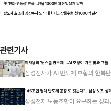
美 '원화 변동성' 언급…환율 1300원대 진입 날개 달까
반도체 호조에 경상수지 또 역대 최대…상품수출 첫 1000억 달러
관련기사
이재용의 '원스톱 반도체'…AI 호황이 가른 빛과 그늘
삼성전자가 AI 반도체 호황의 한복
다. 이재용 회장이 7년간 공들여온 '
입는 동시에, 그 성과를 어떻게 나눌
"45조면 평택 반도체 공장 또 짓는다"…삼성 노조 
삼성전자 노동조합이 요구하는 성과급 
렸다.원스톱 반도체 전략의 딜레마1
투자 관점에서 환산한 비교 자료가 