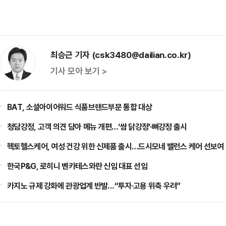
최승근 기자 (csk3480@dailian.co.kr)
기사 모아 보기 >
BAT, 소셜아이어워드 식품브랜드부문 통합 대상
청담강정, 고객 의견 담아 메뉴 개편…‘쌈 닭강정’·뼈강정 출시
헥토헬스케어, 여성 건강 위한 신제품 출시…드시모네 밸런스 케어 선보여
한국P&G, 로히니 벤카테스와란 신임 대표 선임
카지노 규제 강화에 관광업계 반발…“투자·고용 위축 우려”