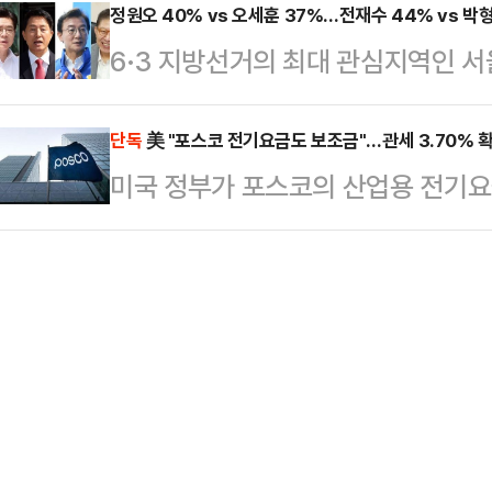
나타났다. 결국 3자 구도로 선거가 
정원오 40% vs 오세훈 37%…전재수 44% vs 박
▲2인 가구 14만 원 ▲3인 가구 2
6·3 지방선거의 최대 관심지역인 
를 달리고 있는 하정우 더불어민주당
원금을 받는다.지역가입자는 ▲1인 가
당과 국민의힘 후보가 초접전을 벌이
이 나온다.여론조사 기관인 '여론조사 
가구 …
다.여론조사 기관 메트릭스가 조선일보
단독
美 "포스코 전기요금도 보조금"…관세 3.70% 
100% ARS 방식으로 설문한 결과
미국 정부가 포스코의 산업용 전기요
권자 800명을 대상으로 무선 10
궐선거 3파전에서 하정우 민주당 후보
사실상 ‘보조금’으로 판단하고 상계관
결과, 서울시장 후보 지지도는 정원오
32.2%의 지지를 …
철강업계가 적용받는 전기요금·탄소정
후보가 37%를 기록했다. 정원오 후
있다는 분석이 나온다.19일 철강업계
3%p로, 오차범위(±3.5%p) 내
무부는 포스코가 미국으로 수출한 탄소 
후보 44%, 박…
대해 상계관세 부과를 최종 확정했다
을 통해 포스코가 조사 대상 기간(202
정…