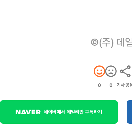
©(주) 데
기사 공
0
0
네이버에서 데일리안 구독하기