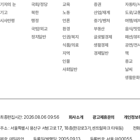
기자의 눈
국회/정당
교육
증권
자동차/
기고
북한
노동
산업/재계
도로/교
시사만평
행정
언론
중기/벤처
여행/레
국방/외교
환경
부동산
음식/맛
정치일반
인권/복지
글로벌경제
패션/뷰
식품/의료
생활경제
공연/전
지역
경제일반
책
인물
종교
사회일반
날씨
생활문화
최종편집시간: 2026.08.06 09:56
회사소개
광고제휴문의
개인정보
주소 : 서울특별시 용산구 서빙고로 17, 18층(한강로3가,센트럴파크 타워동)
전화 
제호: 데일리안
등록일/발행일: 2005.09.13
등록번호: 서울 아00055