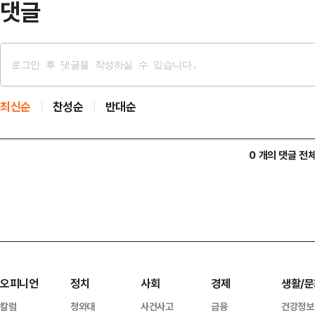
댓글
최신순
찬성순
반대순
0 개의 댓글 전
오피니언
정치
사회
경제
생활/문
칼럼
청와대
사건사고
금융
건강정보