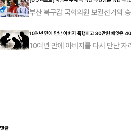
권 일부의 평가절하도 존재하지만, 
로벌 인수합병(M&A), 인공지능(AI
부산 북구갑 국회의원 보궐선거의 승
을 제대로 평가받기 위한 절박함이라는
양한 미래 사업 영역에 대입해 환산했
가 꼽히고 있지만 정치권에서는 가
영등포구 청년취업사관학교 영등포캠
나타났다. 결국 3자 구도로 선거가 
10여년 만에 만난 아버지 폭행하고 30만원 빼앗은 4
업사관학교'(청취사) 수료생들을 만났
10여년 만에 아버지를 다시 만난 자
를 달리고 있는 하정우 더불어민주당
로 이명박 전 대통령, 이준석 개혁신
성이 실형을 받았다.12일 연합뉴스
이 나온다.여론조사 기관인 '여론조사 
의 만남이다.최근 오…
부장판사)는 강도상해 혐의로 기소된
100% ARS 방식으로 설문한 결과
함께 범행한 50대 B씨에게는 징역 
궐선거 3파전에서 하정우 민주당 후보
일 밤 부산 동구의 한 주거지에서 발
32.2%의 지지를 …
70대 부친 C씨의 집을 찾았고 이 
다.당시 세 사람은 집 안에서 술을 
을 받는…
댓글