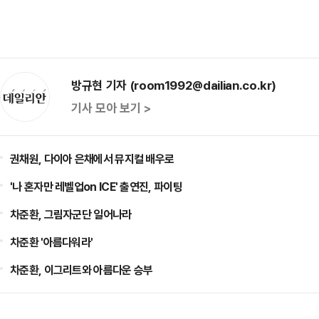
방규현 기자 (room1992@dailian.co.kr)
기사 모아 보기 >
권채원, 다이아 은채에서 뮤지컬 배우로
'나 혼자만 레벨업on ICE' 출연진, 파이팅
차준환, 그림자군단 일어나라
차준환 '아름다워라'
차준환, 이그리트와 아름다운 승부