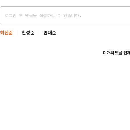
최신순
찬성순
반대순
0 개의 댓글 전