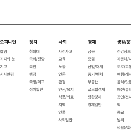
오피니언
정치
사회
경제
생활/문
칼럼
청와대
사건사고
금융
건강정보
기자의 눈
국회/정당
교육
증권
자동차/
기고
북한
노동
산업/재계
도로/교
시사만평
행정
언론
중기/벤처
여행/레
국방/외교
환경
부동산
음식/맛
정치일반
인권/복지
글로벌경제
패션/뷰
식품/의료
생활경제
공연/전
지역
경제일반
책
인물
종교
사회일반
날씨
생활문화