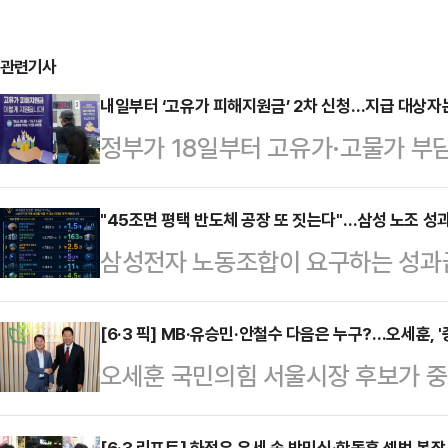
관련기사
내일부터 ‘고유가 피해지원금’ 2차 신청…지급 대상자
정부가 18일부터 고유가·고물가 부담
작한다.중동 전쟁에 따른 유가 상승
지원을 확대하겠다는 취지다.17일 
"45조면 평택 반도체 공장 또 짓는다"…삼성 노조 
삼성전자 노동조합이 요구하는 성과급 
2차 지급 대상자는 소득 하위 70%
투자 관점에서 환산한 비교 자료가 
을 기준으로 정해졌다.외벌이 가구 중
순한 비용이 아니라, 글로벌 기술 경
[6·3 픽] MB·유승민·안철수 다음은 누구?…오세훈, 
▲2인 가구 14만 원 ▲3인 가구 2
오세훈 국민의힘 서울시장 후보가 중
금 규모라는 점을 시각적으로 보여준다
원금을 받는다.지역가입자는 ▲1인 가
이유에 대해 관심이 쏠리고 있다. 
니티 등에 따르면 해당 자료는 45조
가구 …
[6·3 리포트] 하정우 우세 속 박민식·한동훈 셈법 복