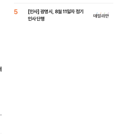
5
10
[인사] 광명시, 8월 11일자 정기
'7
인사 단행
나…
재