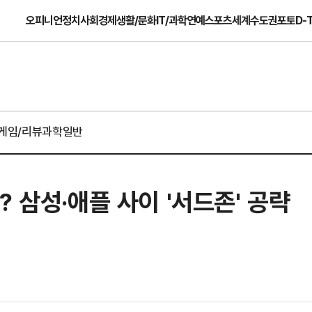
오피니언
정치
사회
경제
생활/문화
IT/과학
연예
스포츠
세계
수도권
포토
D-
게임/리뷰
과학일반
 삼성·애플 사이 '서드존' 공략