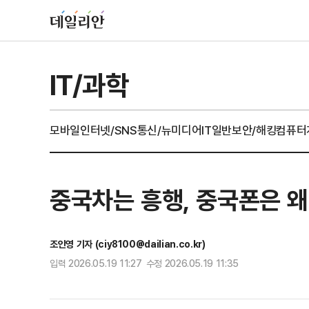
IT/과학
모바일
인터넷/SNS
통신/뉴미디어
IT일반
보안/해킹
컴퓨터
중국차는 흥행, 중국폰은 왜?
조인영 기자 (ciy8100@dailian.co.kr)
입력 2026.05.19 11:27 수정 2026.05.19 11:35