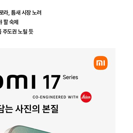
토로라, 틈새 시장 노려
야 할 숙제
폼 주도권 노릴 듯