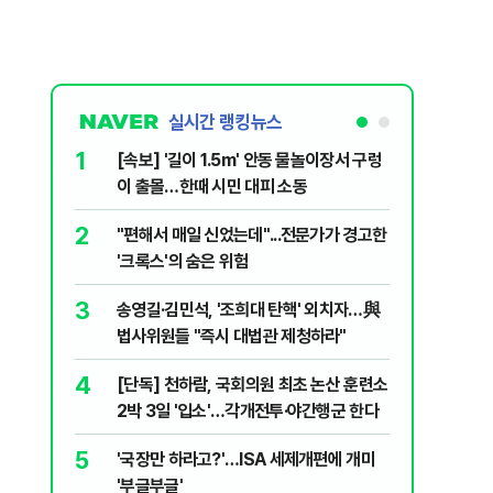
실시간 랭킹뉴스
1
6
[속보] '길이 1.5m' 안동 물놀이장서 구렁
'7번째 
이 출몰…한때 시민 대피 소동
한투·한화 
2
7
"편해서 매일 신었는데"...전문가가 경고한
李대통령,
'크록스'의 숨은 위험
의…"과감
3
8
송영길·김민석, '조희대 탄핵' 외치자…與
박지원이 
법사위원들 "즉시 대법관 제청하라"
함께한 김
4
9
[단독] 천하람, 국회의원 최초 논산 훈련소
정청래 "
2박 3일 '입소'…각개전투·야간행군 한다
민석 "자
5
10
'국장만 하라고?'…ISA 세제개편에 개미
[데일리 
'부글부글'
민...홈