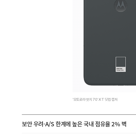
‘모토로라 엣지 70’.KT 닷컴 캡처
보안 우려·A/S 한계에 높은 국내 점유율 2% 벽