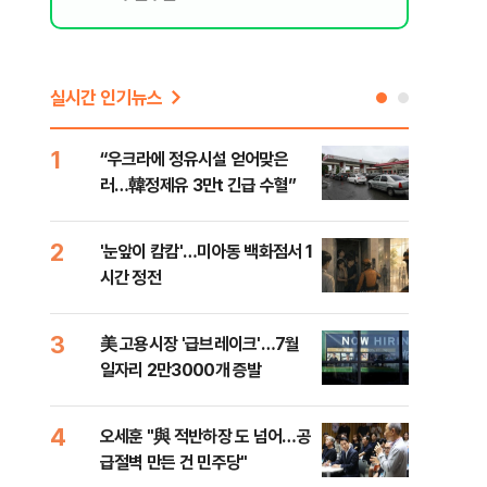
실시간 인기뉴스
1
6
“우크라에 정유시설 얻어맞은
코스
러…韓정제유 3만t 긴급 수혈”
선 
2
7
'눈앞이 캄캄'…미아동 백화점서 1
[단
시간 정전
산 
전투
3
8
美 고용시장 '급브레이크'…7월
'국
일자리 2만3000개 증발
에 
4
9
오세훈 "與 적반하장 도 넘어…공
[내
급절벽 만든 건 민주당"
나기