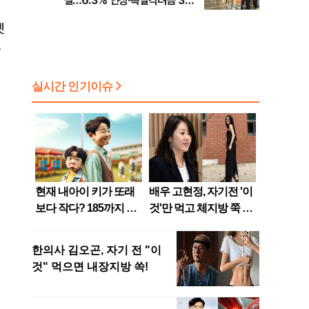
결…6.3% 인상·특별격려금 300
만원
엣
를