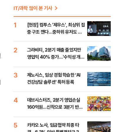
IT/과학 많이 본 기사
1
[현장] 컴투스 '제우스', 최상위 집
중 구조 깬다…중하위 유저도 품
는 MMORPG
2
그라비티, 2분기 매출 줄었지만
린
영업익 40% 증가…'수익성 개
선'
3
제노시스, 임상 경험 학습한 ‘AI
래
건강상담 솔루션’ 특허 등록
4
데브시스터즈, 2분기 영업손실
160억원…신작으로 3분기 반등
노린다
5
카카오 노사, 임금협약 최종 타