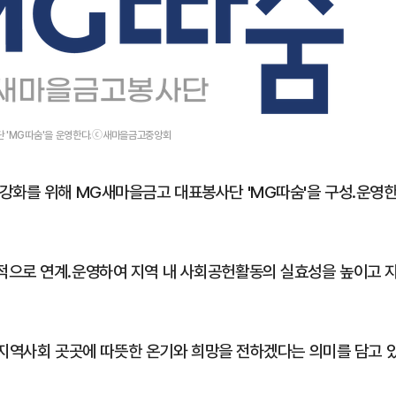
1
[데일리안 오늘뉴스 종합] 축
인 심판에 성접대 의혹, 李대통
지율 하락 의식했나, 삼전닉스
2
"오세훈이 주택 공급 않아" "
물, SK하이닉스 프리마켓 시초
단 'MG따숨'을 운영한다.ⓒ새마을금고중앙회
반영"…민주당의 부동산 세제
점화, 김민석 "과반 승리 가능성
3
美 원정출산 전면 차단…트럼프
강화를 위해 MG새마을금고 대표봉사단 'MG따숨'을 구성․운영
민권 금지' 행정명령 서명
4
“월급만으론 집 못 사”…레버
탄 청년들 [Now 2.30]
적으로 연계․운영하여 지역 내 사회공헌활동의 실효성을 높이고 
5
"탄약 왜 부족한 거야"…트럼프
무기고 고갈'에 국방장관 질책
, 지역사회 곳곳에 따뜻한 온기와 희망을 전하겠다는 의미를 담고 