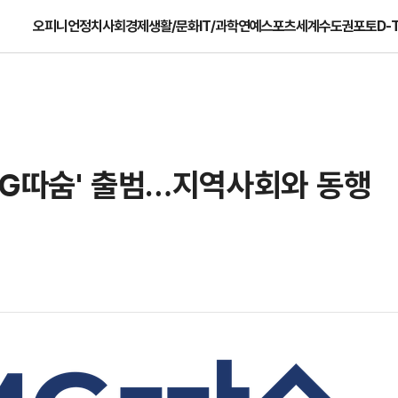
오피니언
정치
사회
경제
생활/문화
IT/과학
연예
스포츠
세계
수도권
포토
D-
MG따숨' 출범…지역사회와 동행