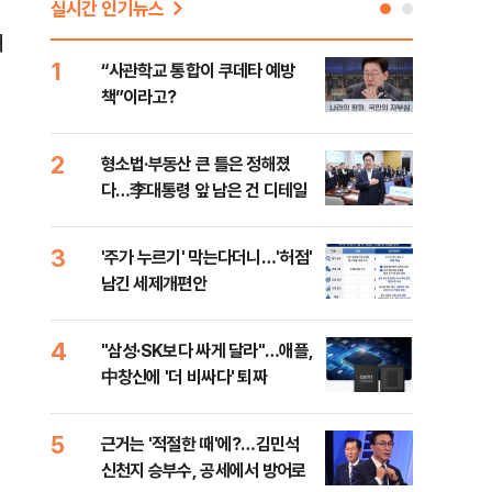
실시간 인기뉴스
해
1
6
“사관학교 통합이 쿠데타 예방
美 
책”이라고?
스닥
2
7
형소법·부동산 큰 틀은 정해졌
“월
다…李대통령 앞 남은 건 디테일
지에
3
8
'주가 누르기' 막는다더니…'허점'
미일
남긴 세제개편안
로 
4
9
"삼성·SK보다 싸게 달라"…애플,
"오
中창신에 '더 비싸다' 퇴짜
과정
세제
5
10
근거는 '적절한 때'에?…김민석
美 
신천지 승부수, 공세에서 방어로
은 