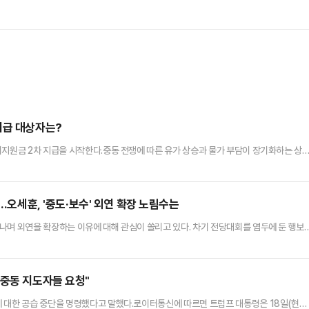
지급 대상자는?
해지원금 2차 지급을 시작한다.중동 전쟁에 따른 유가 상승과 물가 부담이 장기화하는 상
부에 따르면, 고유가 피해지원금 2차 지급 대상자는 소득 하위 70%로 약 3600만명이
 중 직장가입자는 ▲1인 가구 월 13만원 ▲2인 가구 14만 원 ▲3인 가구 26만원 ▲
자는 ▲1인 가구 8만원 ▲2인 가구 12만원 ▲3인 가구 …
?…오세훈, '중도·보수' 외연 확장 노림수는
나며 외연을 확장하는 이유에 대해 관심이 쏠리고 있다. 차기 전당대회를 염두에 둔 행보
 프레임에 가려진 후보 경쟁력을 제대로 평가받기 위한 절박함이라는 분석도 나온다.오 
스에서 안철수 의원과 함께 '청년취업사관학교'(청취사) 수료생들을 만났다. 지난 14
개혁신당 대표에 이어 네 번째 중도·보수 인사와의 만남이다.최근 오…
…중동 지도자들 요청"
 대한 공습 중단을 명령했다고 말했다.로이터통신에 따르면 트럼프 대통령은 18일(현지