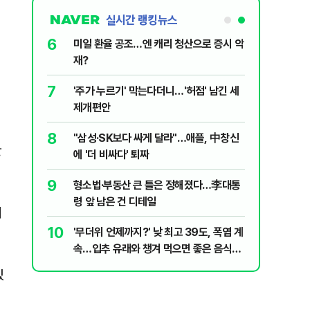
실시간 랭킹뉴스
6
구협회 외국
미일 환율 공조…엔 캐리 청산으로 증시 악
령 20대 지
재?
 올인은 금
7
입법과정에
'주가 누르기' 막는다더니…'허점' 남긴 세
가 논란 재
개편 해법은
제개편안
 99%" 등
8
, '출생시
"삼성·SK보다 싸게 달라"…애플, 中창신
한
에 '더 비싸다' 퇴짜
9
리지에 올라
형소법·부동산 큰 틀은 정해졌다…李대통
령 앞 남은 건 디테일
지
10
, '이란전
'무더위 언제까지?' 낮 최고 39도, 폭염 계
속…입추 유래와 챙겨 먹으면 좋은 음식
[오늘 날씨]
있