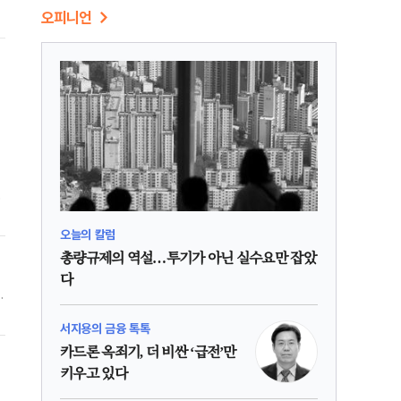
오피니언
황
4
오늘의 칼럼
총량규제의 역설…투기가 아닌 실수요만 잡았
다
라
후
서지용의 금융 톡톡
일
카드론 옥죄기, 더 비싼 ‘급전’만
키우고 있다