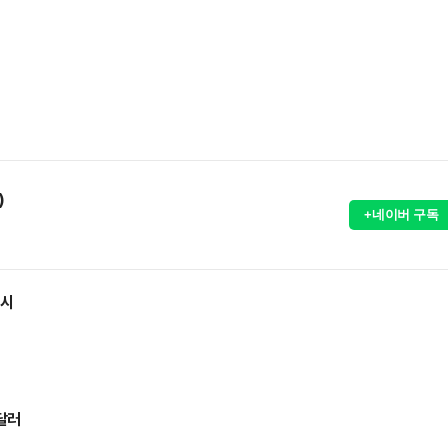
)
+네이버 구독
출시
달러