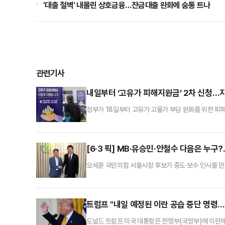
'대출 절벽' 내몰린 상호금융…잔금대출 완화에 숨통 트나
관련기사
내일부터 ‘고유가 피해지원금’ 2차 신청…
정부가 18일부터 고유가·고물가 부담 완화를 위한 피
에서 체감 지원을 확대하겠다는 취지다.17일 행정안전
다. 건강보험료 납부액을 기준으로 정해졌다.외벌이 가구
인 가구 32만원 이하일 경우 지원금을 받는다.지역가입
[6·3 픽] MB·유승민·안철수 다음은 누구
오세훈 국민의힘 서울시장 후보가 중도·보수 인사를 만
는 정치권 일부의 평가절하도 존재하지만, 여당의 내란
보는 18일 서울 영등포구 청년취업사관학교 영등포캠퍼
유승민 전 의원을 시작으로 이명박 전 대통령, 이준석 
트럼프 "내일 예정된 이란 공습 중단 명령
도널드 트럼프 미국 대통령은 전쟁부(국방부)에 이란에