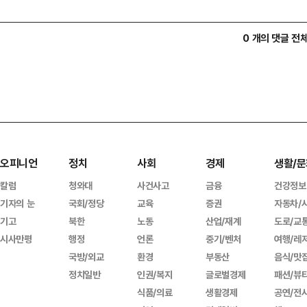
0 개의 댓글 전
오피니언
정치
사회
경제
생활/문
칼럼
청와대
사건사고
금융
건강정보
기자의 눈
국회/정당
교육
증권
자동차/
기고
북한
노동
산업/재계
도로/교
시사만평
행정
언론
중기/벤처
여행/레
국방/외교
환경
부동산
음식/맛
정치일반
인권/복지
글로벌경제
패션/뷰
식품/의료
생활경제
공연/전