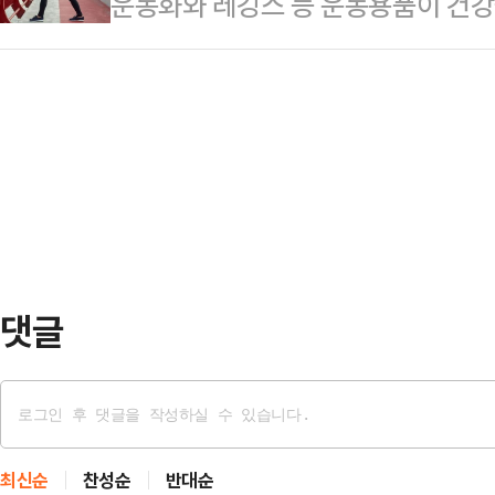
운동화와 레깅스 등 운동용품이 건강
를 달리고 있는 하정우 더불어민주당
가 MBC의 의뢰로 16~17일 무선 
다.16일 관련업계에 따르면 영국 스
이 나온다.여론조사 기관인 '여론조사 
도를 조사한 결과…
전문가인 니콜 딘은 최근 데일리메일
100% ARS 방식으로 설문한 결과
만 운동할 때 착용하는 옷과 신발이 
궐선거 3파전에서 하정우 민주당 후보
어 "운동용품을 만들 때 흔히 사용되
32.2%의 지지를 …
소재의 옷을 세탁하고 입을 때마다 
말했다.입자가 매우 작은 미세플라스
통해 여러 장기에 …
댓글
최신순
찬성순
반대순