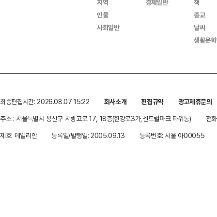
지역
경제일반
책
인물
종교
사회일반
날씨
생활문화
최종편집시간: 2026.08.07 15:22
회사소개
편집규약
광고제휴문의
주소 : 서울특별시 용산구 서빙고로 17, 18층(한강로3가,센트럴파크 타워동)
전화 
제호: 데일리안
등록일/발행일: 2005.09.13
등록번호: 서울 아00055