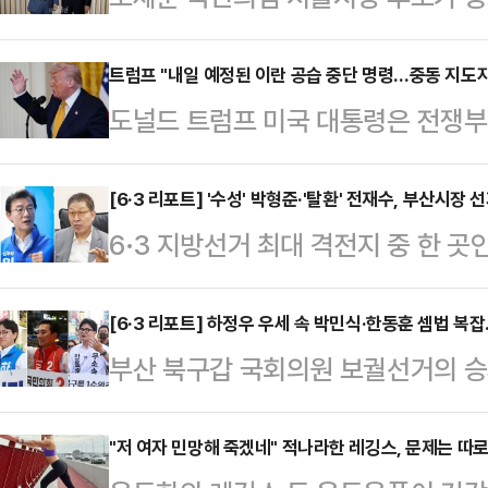
이유에 대해 관심이 쏠리고 있다. 
권 일부의 평가절하도 존재하지만, 
트럼프 "내일 예정된 이란 공습 중단 명령…중동 지도자
도널드 트럼프 미국 대통령은 전쟁부
을 제대로 평가받기 위한 절박함이라는
령했다고 말했다.로이터통신에 따르면
영등포구 청년취업사관학교 영등포캠
셜미디어(SNS) 트루스소셜을 통해 
[6·3 리포트] '수성' 박형준·'탈환' 전재수, 부산시
업사관학교'(청취사) 수료생들을 만났
6·3 지방선거 최대 격전지 중 한 
중단하라고 피트 헤그세스 전쟁부 장
로 이명박 전 대통령, 이준석 개혁신
후보와 박형준 국민의힘 후보의 맞대
혔다.그러면서 “중동 동맹국들의 지
의 만남이다.최근 오…
경쟁력을 갖춘 두 후보가 정면으로 
[6·3 리포트] 하정우 우세 속 박민식·한동훈 셈법 복
다”며 “그들은 종전 합의가 이뤄질 
부산 북구갑 국회의원 보궐선거의 승
이 나타나고 있어서다.정치권에선 '윤
란은 물론 중동 지역 국가 모두가 받
가 꼽히고 있지만 정치권에서는 가
하는 구호가 부산 민심에 얼마나 효
다.이어 그는 타밈…
나타났다. 결국 3자 구도로 선거가 
"저 여자 민망해 죽겠네" 적나라한 레깅스, 문제는 따
수 있는지 여부가 이 선거의 승패를