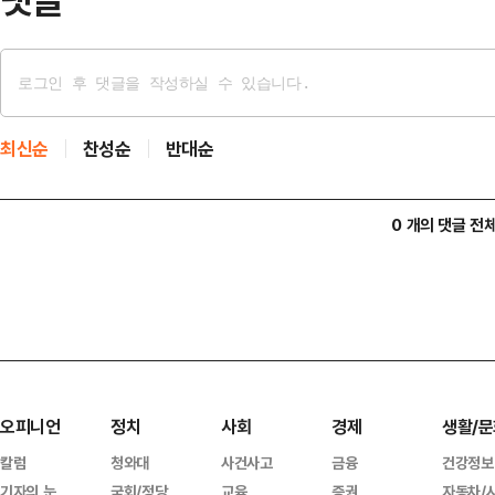
최신순
찬성순
반대순
0 개의 댓글 전
오피니언
정치
사회
경제
생활/문
칼럼
청와대
사건사고
금융
건강정보
기자의 눈
국회/정당
교육
증권
자동차/