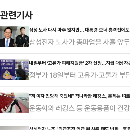
관련기사
삼성 노사 다시 마주 앉지만… 대통령·오너 총력전에도
삼성전자 노사가 총파업을 사흘 앞두
부와 삼성 총수까지 직접 중재에 나서
지만, 노조는 여전히 기존 요구를 고
내일부터 ‘고유가 피해지원금’ 2차 신청…지급 대상자
정부가 18일부터 고유가·고물가 부담
상 마지막 담판"…총파업 D-3 재협
작한다.중동 전쟁에 따른 유가 상승
이날 오전 10시부터 정부세종청사 
지원을 확대하겠다는 취지다.17일 
"저 여자 민망해 죽겠네" 적나라한 레깅스, 문제는 따
정 회의를 진행한다. 지난 11~12일
운동화와 레깅스 등 운동용품이 건강
2차 지급 대상자는 소득 하위 70%
사된 추가 조정 절차다.총파업 예정일
다.16일 관련업계에 따르면 영국 스
을 기준으로 정해졌다.외벌이 가구 중
만큼 이번 협상…
삼성전자 노조 "긴급조정 언급 뒤 사측 태도 변화…후퇴