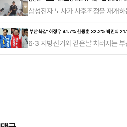
전문가인 니콜 딘은 최근 데일리메일
▲2인 가구 14만 원 ▲3인 가구 2
삼성전자 노사가 사후조정을 재개하
만 운동할 때 착용하는 옷과 신발이 
원금을 받는다.지역가입자는 ▲1인 가
언급 이후 사측이 후퇴한 조정안을 
어 "운동용품을 만들 때 흔히 사용되
가구 …
했다. 노조는 사후조정에서 기존 안
'부산 북갑' 하정우 41.7% 한동훈 32.2% 박민식 21
소재의 옷을 세탁하고 입을 때마다 
6·3 지방선거와 같은날 치러지는 
않겠다는 입장을 밝혔다.삼성전자 노
말했다.입자가 매우 작은 미세플라스
더불어민주당 후보와 한동훈 무소속 
상황에서 노조 측이 정부의 긴급조정
통해 여러 장기에 …
나타났다. 만약 범보수 후보가 단일
장했다.삼성전자 내 최대 노조인 초
후보 간의 지지율 격차는 4.8%p
공식적으로 여명구 피플팀장(사측 교
기관인 '여론조사 꽂'이 지난 14~15
“정부의 긴급조정 언급 …
문한 결과에 따르면, 현행 3파전에서
무소속 후보는 32.2%의 지지를 받
21.…
댓글