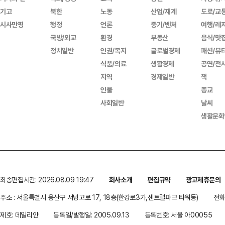
기고
북한
노동
산업/재계
도로/교
시사만평
행정
언론
중기/벤처
여행/레
국방/외교
환경
부동산
음식/맛
정치일반
인권/복지
글로벌경제
패션/뷰
식품/의료
생활경제
공연/전
지역
경제일반
책
인물
종교
사회일반
날씨
생활문화
최종편집시간: 2026.08.09 19:47
회사소개
편집규약
광고제휴문의
주소 : 서울특별시 용산구 서빙고로 17, 18층(한강로3가,센트럴파크 타워동)
전화 
제호: 데일리안
등록일/발행일: 2005.09.13
등록번호: 서울 아00055