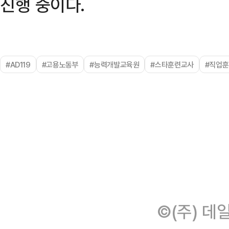
진행 중이다.
#AD119
#고용노동부
#능력개발교육원
#스타훈련교사
#직업
©(주) 데