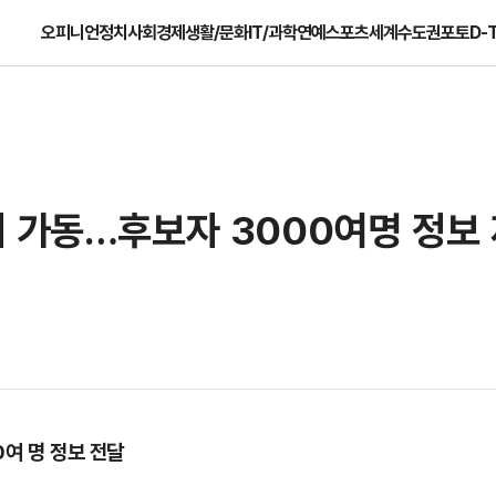
오피니언
정치
사회
경제
생활/문화
IT/과학
연예
스포츠
세계
수도권
포토
D-
제 가동…후보자 3000여명 정보
여 명 정보 전달