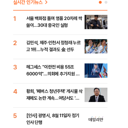
실시간 인기뉴스
1
6
서울 백화점 돌며 명품 20차례 싹
이번
쓸이…30대 중국인 실형
어스
2
7
김민석, 제주·인천서 정청래 누르
李,
고 1위…누적 결과도 金 선두
국민
李 
3
8
헤그세스 "이란전 비용 55조
[단
6000억"…의회에 추가지원 촉
1%
구
4
9
황희, '폐버스 청년주택' 게시물 삭
"정
제에도 논란 계속…여당서도 '내
도 
로남불' 비판
원 
5
10
[인사] 광명시, 8월 11일자 정기
[속
인사 단행
선거