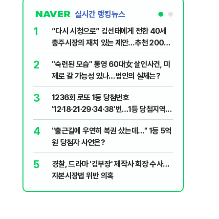
실시간 랭킹뉴스
1
6
“다시 시청으로” 김선태에게 전한 40세
김민석, 
충주시장의 재치 있는 제안…추천 2000
누적 결과
개
2
7
"숙련된 모습" 통영 60대女 살인사건, 미
"정청래,
제로 갈 가능성 있나…범인의 실체는?
말라"…친
격돌
3
8
1236회 로또 1등 당첨번호
최악의 
'12·18·21·29·34·38'번…1등 당첨지역
낮 최고 
어디?
4
9
"출근길에 우연히 복권 샀는데…" 1등 5억
‘탄약 고
원 당첨자 사연은?
색출하라
5
10
경찰, 드라마 '김부장' 제작사 회장 수사…
장애인 밀
자본시장법 위반 의혹
심도 실형