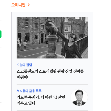
오피니언
오늘의 칼럼
스코틀랜드의 스토리텔링 관광 산업 전략을
배워야
서지용의 금융 톡톡
카드론 옥죄기, 더 비싼 ‘급전’만
키우고 있다