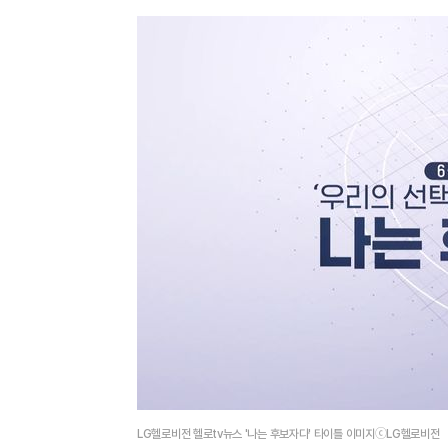
LG헬로비전 헬로tv뉴스 '나는 후보자다' 타이틀 이미지ⓒLG헬로비전