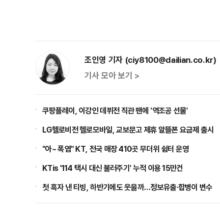
조인영 기자 (ciy8100@dailian.co.kr)
기사 모아 보기 >
쿠팡플레이, 이강인 데뷔전 직관 팬에 '역조공 선물'
LG헬로비전 헬로모바일, 교보문고 제휴 알뜰폰 요금제 출시
"아~ 폭염" KT, 전국 매장 410곳 무더위 쉼터 운영
KTis '114 택시 대신 불러주기' 누적 이용 15만건
첫 흑자 낸 티빙, 하반기에도 웃을까…정보유출·합병이 변수