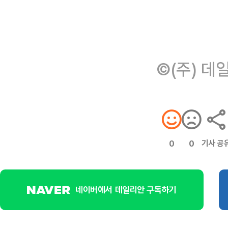
©(주) 데
기사 공
0
0
네이버에서 데일리안 구독하기