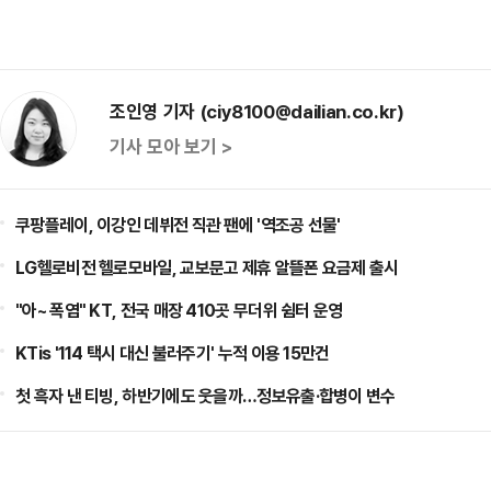
조인영 기자 (ciy8100@dailian.co.kr)
기사 모아 보기 >
쿠팡플레이, 이강인 데뷔전 직관 팬에 '역조공 선물'
LG헬로비전 헬로모바일, 교보문고 제휴 알뜰폰 요금제 출시
"아~ 폭염" KT, 전국 매장 410곳 무더위 쉼터 운영
KTis '114 택시 대신 불러주기' 누적 이용 15만건
첫 흑자 낸 티빙, 하반기에도 웃을까…정보유출·합병이 변수