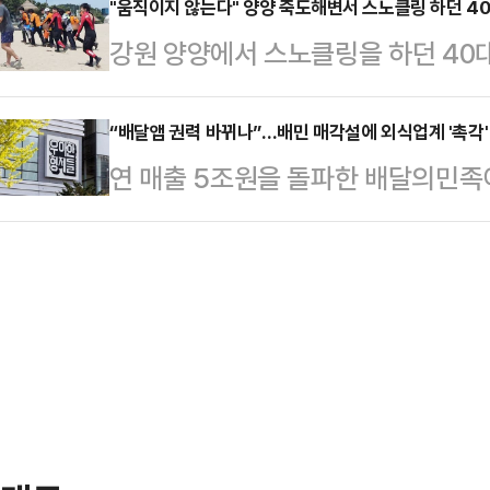
했다. 노조는 사후조정에서 기존 안
"움직이지 않는다" 양양 죽도해변서 스노클링 하던 4
소재의 옷을 세탁하고 입을 때마다 
강원 양양에서 스노클링을 하던 40
않겠다는 입장을 밝혔다.삼성전자 노
말했다.입자가 매우 작은 미세플라스
끝내 숨졌다.17일 오전 11시42분
상황에서 노조 측이 정부의 긴급조정
통해 여러 장기에 …
서 스노클링하던 40대 남성 A씨가
“배달앱 권력 바뀌나”…배민 매각설에 외식업계 '촉각'
장했다.삼성전자 내 최대 노조인 초
연 매출 5조원을 돌파한 배달의민족이
소방은 A씨를 구조해 심폐소생술 등
공식적으로 여명구 피플팀장(사측 교
달 플랫폼 업계가 성장 중심 전략에서
망했다.A씨는 해변 가까운 곳에서 스
“정부의 긴급조정 언급 …
정부의 플랫폼 규제 압박까지 더해지
해경은 신고자와 목격자 등을 상대로
업 재편 움직임이 본격화되고 있다는
갑작스러운 폭염으로 계곡이나 바다를
따라 수수료 정책과 시장 경쟁 구도,
경기 연천군 연천읍…
다는 점에 촉각을 곤두세우고 있다.
인프라로 자리 잡은 만큼, 업계에 미
일 투자은행(I…