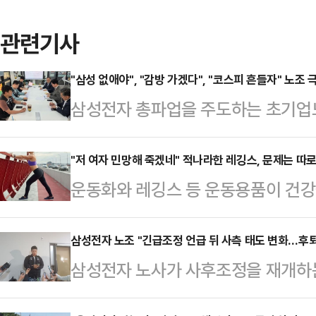
관련기사
"삼성 없애야", "감방 가겠다", "코스피 흔들자" 노조 
삼성전자 총파업을 주도하는 초기업
다", "코스피를 흔들어보자", "감방
오며 파장이 커지고 있다. 정부가 
"저 여자 민망해 죽겠네" 적나라한 레깅스, 문제는 따
운동화와 레깅스 등 운동용품이 건강
론하는 가운데, 노조 지도부와 일부
다.16일 관련업계에 따르면 영국 스
협상 국면이 더욱 험악해지는 분위기
전문가인 니콜 딘은 최근 데일리메일
삼성전자 노조 "긴급조정 언급 뒤 사측 태도 변화…후퇴
노동조합 삼성전자지부(초기업노조)
삼성전자 노사가 사후조정을 재개하
만 운동할 때 착용하는 옷과 신발이 
소통방에서 총파업 참여를 독려하며 
언급 이후 사측이 후퇴한 조정안을 
어 "운동용품을 만들 때 흔히 사용되
맞다"고 말했다. 이어 …