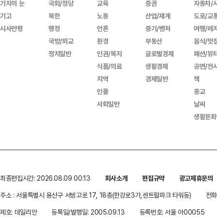
기자의 눈
국회/정당
교육
증권
자동차/
기고
북한
노동
산업/재계
도로/교
시사만평
행정
언론
중기/벤처
여행/레
국방/외교
환경
부동산
음식/맛
정치일반
인권/복지
글로벌경제
패션/뷰
식품/의료
생활경제
공연/전
지역
경제일반
책
인물
종교
사회일반
날씨
생활문화
최종편집시간: 2026.08.09 00:13
회사소개
편집규약
광고제휴문의
주소 : 서울특별시 용산구 서빙고로 17, 18층(한강로3가,센트럴파크 타워동)
전화 
제호: 데일리안
등록일/발행일: 2005.09.13
등록번호: 서울 아00055