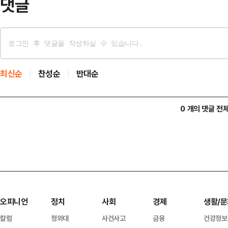
댓글
최신순
찬성순
반대순
0 개의 댓글 전
오피니언
정치
사회
경제
생활/문
칼럼
청와대
사건사고
금융
건강정보