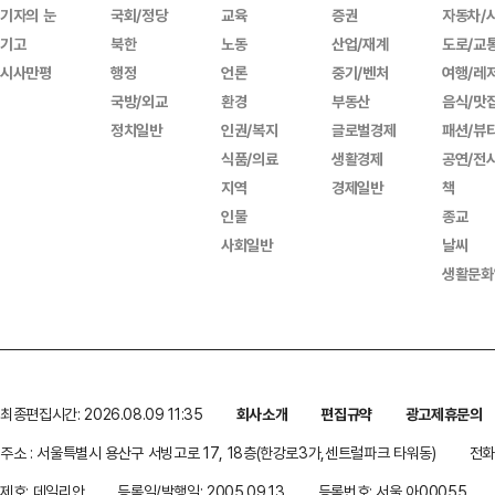
기자의 눈
국회/정당
교육
증권
자동차/
기고
북한
노동
산업/재계
도로/교
시사만평
행정
언론
중기/벤처
여행/레
국방/외교
환경
부동산
음식/맛
정치일반
인권/복지
글로벌경제
패션/뷰
식품/의료
생활경제
공연/전
지역
경제일반
책
인물
종교
사회일반
날씨
생활문화
최종편집시간: 2026.08.09 11:35
회사소개
편집규약
광고제휴문의
주소 : 서울특별시 용산구 서빙고로 17, 18층(한강로3가,센트럴파크 타워동)
전화 
제호: 데일리안
등록일/발행일: 2005.09.13
등록번호: 서울 아00055