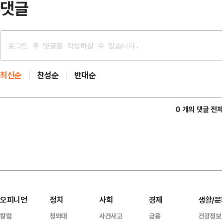
댓글
최신순
찬성순
반대순
0 개의 댓글 전
오피니언
정치
사회
경제
생활/문
칼럼
청와대
사건사고
금융
건강정보