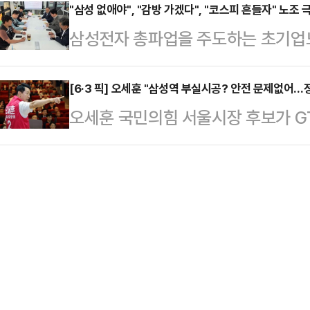
총파업 위기를 앞두고 세종 중앙노동
"삼성 없애야", "감방 가겠다", "코스피 흔들자" 노조 
에는 신중론을 유지하면서도 삼성전
삼성전자 총파업을 주도하는 초기업
나라로2020년 5월 18일의 이재용
압박했다. 전체 흐름은 원론적 자제 
다", "코스피를 흔들어보자", "감방
파기환송심이 진행 중인 피고인이었다
최후통첩 → 조건부 …
오며 파장이 커지고 있다. 정부가 
[6·3 픽] 오세훈 "삼성역 부실시공? 안전 문제없어…
랙)를 활용해 외국인 입국이 사실상 
오세훈 국민의힘 서울시장 후보가 GT
론하는 가운데, 노조 지도부와 일부
태 이후 중국을 찾은 글로벌 기업 C
근 누락 등 부실시공 의혹에 대해 "G
협상 국면이 더욱 험악해지는 분위기
해외 …
이 공사가 원활하게, 올바르게 진행되
노동조합 삼성전자지부(초기업노조)
이스북을 통해 "서울 시민과 국민에게
소통방에서 총파업 참여를 독려하며 
도 된다"며 이같이 적었다.앞서 국토
맞다"고 말했다. 이어 …
종합시험 운행 중인 삼성역 구간에서
후속 조치에 착수했다고 밝힌 바 있다
실시공'…