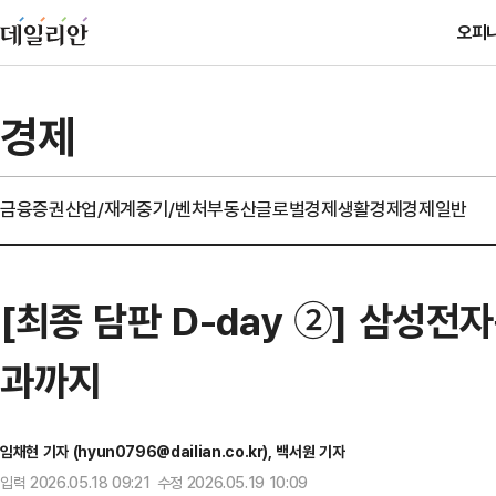
오피
경제
금융
증권
산업/재계
중기/벤처
부동산
글로벌경제
생활경제
경제일반
[최종 담판 D-day ②] 삼성
과까지
임채현 기자 (hyun0796@dailian.co.kr), 백서원 기자
입력 2026.05.18 09:21 수정 2026.05.19 10:09