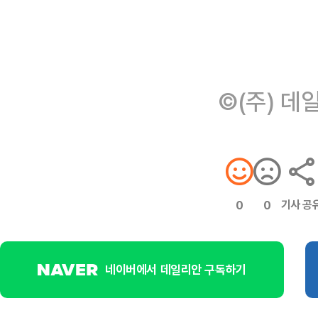
©(주) 데
기사 공
0
0
네이버에서 데일리안 구독하기