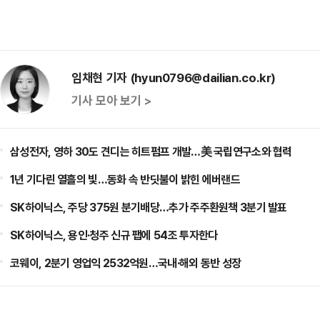
임채현 기자 (hyun0796@dailian.co.kr)
기사 모아 보기 >
삼성전자, 영하 30도 견디는 히트펌프 개발…美 국립연구소와 협력
1년 기다린 열흘의 빛…동화 속 반딧불이 밝힌 에버랜드
SK하이닉스, 주당 375원 분기배당…추가 주주환원책 3분기 발표
SK하이닉스, 용인·청주 신규 팹에 54조 투자한다
코웨이, 2분기 영업익 2532억원…국내·해외 동반 성장