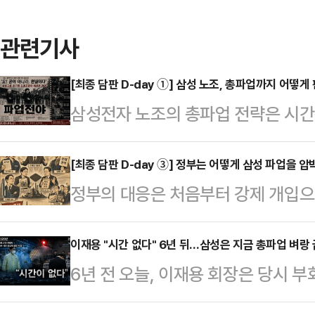
관련기사
[최종 담판 D-day ①] 삼성 노조, 총파업까지 어떻
삼성전자 노조의 총파업 전략은 시간
'과반노조' 지위를 앞세워 대표성과 
급 고정 배분 요구를 전면화하며 압
[최종 담판 D-day ③] 정부는 어떻게 삼성 파업을
정부의 대응은 처음부터 강제 개입으
위) 사후조정 국면에서는 40조원 규
쟁력과 국민경제 피해를 우려하는 원
했고, 정부가 긴급조정권을 거론하자
이후에는 산업부가 긴급조정 필요성
이재용 "시간 없다" 6년 뒤…삼성은 지금 총파업 벼랑 
으면서도 막판 교섭 테이블에는 복귀했
6년 전 오늘, 이재용 회장은 당시 
자로 움직이는 강온 병행 전략을 택
위 고조 → 타협 거부 → 외부 연대와
서 "시간이 없다"고 했다. 6년 뒤 
서 5월 18일 교섭을 "사실상 마지
시 및 교섭 주도…