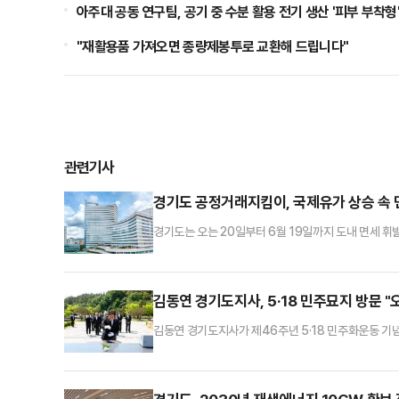
아주대 공동 연구팀, 공기 중 수분 활용 전기 생산 '피부 부착형
"재활용품 가져오면 종량제봉투로 교환해 드립니다"
관련기사
경기도 공정거래지킴이, 국제유가 상승 속
경기도는 오는 20일부터 6월 19일까지 도내 면세 
집중 모니터링을 한다고 17일 밝혔다.이번 점검은 경
는 상황에서 유가 변동에 따라 면세유 가격도 수시로
이다.도는 앞서 2022년과 2024년에도 면세유 판매
김동연 경기도지사, 5·18 민주묘지 방문 "
김동연 경기도지사가 제46주년 5·18 민주화운동 기념
주묘지 방문을 마친 뒤 자신의 SNS에 "오월 광주는 
민주 영령들 앞에 깊이 고개를 숙인다"며 "1묘역, 2묘
년, 1461일의 여정 동안 '광주 정신'은 언제나 흔들