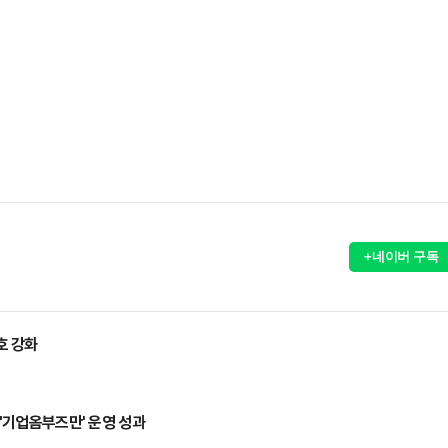
+네이버 구독
호 강화
…'기업옴부즈만' 운영 성과