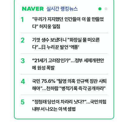
실시간 랭킹뉴스
1
6
"우리가 지지했던 인간들이 이 꼴 만들었
‘풀옵션 
다" 허지웅 일침
날 1만대
2
7
기껏 생수 보냈더니 "화장실 물 떠오른
“돈 없는
다"...日 누리꾼 발언 ‘역풍’
울 전월세
3
8
“21세기 고려장인가”…정부 세제개편안
정청래, 
에 원성 폭발
대고 대통
4
9
국민 75.6% "탈영 의혹 안규백 장관 사퇴
'화장실서
해야"…천하람 "병적기록 즉각 공개하라"
기하던 男
5
10
​"정청래 당선이 차라리 낫다?"…국민의힘
2030은
내부서 나오는 이색 셈법
줄 알았나
리 헬스]