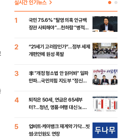
실시간 인기뉴스
1
6
국민 75.6% "탈영 의혹 안규백
[단
장관 사퇴해야"…천하람 "병적기
허,
록 즉각 공개하라"
2
7
“21세기 고려장인가”…정부 세제
[속
보
개편안에 원성 폭발
33
3
8
李 "개정 형소법 안 읽어봐" 일파
과거
만파…국민의힘 지도부 "정신세
분?
계 궁금하다"
앞에
을
4
9
퇴직은 50세, 연금은 65세부
카카
터?…청년, 명품·여행 대신 노후
표 
준비 [Now 2.30]
중
5
10
업비트·케이뱅크 재계약 가닥…빗
마사
썸·코인원도 연장
경마