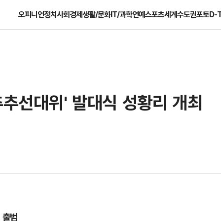
오피니언
정치
사회
경제
생활/문화
IT/과학
연예
스포츠
세계
수도권
포토
D-
추추선대위' 발대식 성황리 개최
 출범