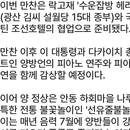
이번 만찬은 락고재 '수운잡방 헤
(광산 김씨 설월당 15대 종부)와
틴 조선호텔의 협업으로 준비됐다
만찬 이후 이 대통령과 다카이치 
트인 양방언의 피아노 연주와 피아
연을 함께 감상할 예정이다.
이어 양 정상은 안동 하회마을 나
특한 전통 불꽃놀이인 '선유줄불놀
이는 매년 음력 7월에 양반들이 강