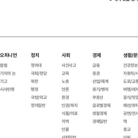
오피니언
정치
사회
경제
생활/문
칼럼
청와대
사건사고
금융
건강정보
기자의 눈
국회/정당
교육
증권
자동차/
기고
북한
노동
산업/재계
도로/교
시사만평
행정
언론
중기/벤처
여행/레
국방/외교
환경
부동산
음식/맛
정치일반
인권/복지
글로벌경제
패션/뷰
식품/의료
생활경제
공연/전
지역
경제일반
책
인물
종교
사회일반
날씨