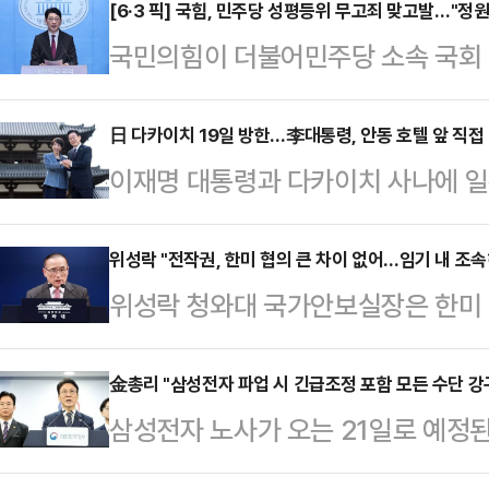
인은 17일 오후 춘추관 브리핑에서 
[6·3 픽] 국힘, 민주당 성평등위 무고죄 맞고발…"정
국민의힘이 더불어민주당 소속 국회
성이 매우 크다"며 이 같이 말했다.
위반 고발에 대해 무고죄로 맞고발
매출 비율은 12.5%에 이르고, 46
위 '이재명 공소취소 저지 특위' 위
日 다카이치 19일 방한…李대통령, 안동 호텔 앞 직접
업체도 1700여 개에 달하는 매우 
이재명 대통령과 다카이치 사나에 일
북에 "민주당 서영교, 이주희, 김남
이 불러올 중대한 파급효과를 생각해
19일 한일 정상회담을 연다.강유정
주 의원은 "성평등가족위 소속 서영교
이 청와대…
통해 "다카이치 총리의 이번 방한은 
위성락 "전작권, 한미 협의 큰 차이 없어…임기 내 조속
여하기는커녕 국민의힘 의원들을 공
위성락 청와대 국가안보실장은 한미 
상회담이자 금년 들어 두 번째 셔틀외
민주당 서울시장 후보 검증을 막고 형
련해 "군 간 협의가 계속되고 있는데
열린 정상회담 이후 4개월 만의 만남
했다.그는 "먼저 민주…
"기본적으로는 정치적 결정 사항"이라고
金총리 "삼성전자 파업 시 긴급조정 포함 모든 수단 강
남은 다카이치 총리의 고향인 나라현
삼성전자 노사가 오는 21일로 예정된
요진단 라이브'에 출연해 "양국 사이에
의 답방 성격을 지니고 있다는 점에서
재개하기로 한 가운데 김민석 국무총
있는 게 아니고, (의견이) 근접해 있
욱 깊게…