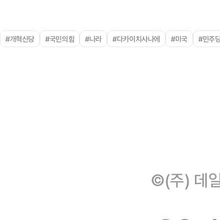
#개혁신당
#국민의힘
#나라
#다카이치사나에
#미국
#민주
©(주) 데