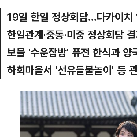
19일 한일 정상회담…다카이치 
한일관계·중동·미중 정상회담 결
보물 '수운잡방' 퓨전 한식과 양
하회마을서 '선유들불놀이' 등 