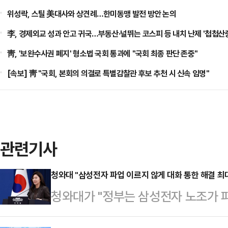
위성락, 스틸 美대사와 상견례…한미동맹 발전 방안 논의
李, 경제외교 성과 안고 귀국…부동산·널뛰는 코스피 등 내치 난제 '첩첩산
靑, '보완수사권 폐지' 형소법 국회 통과에 "국회 최종 판단 존중"
[속보] 靑 "국회, 본회의 의결로 특별감찰관 후보 추천 시 신속 임명"
관련기사
청와대 "삼성전자 파업 이르지 않게 대화 통한 해결 최
청와대가 "정부는 삼성전자 노조가 
결할 수 있도록 모든 지원을 아끼지