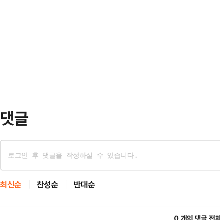
가 우려되는 상황이 발생한다면, 정
반기 (전작권 전환) 로드맵을 만들 것
함한 가능한 모든 대응 수단을 강구하지
을 마치게 되면, (전환) 시점을 건의
일 오전 정부서울청사에서 발표한 삼
"사실상 마지막 기회인 내일 사후조
온 국민과 함께 간절히 요청드린다"
국민 경제나 일상에 큰 …
댓글
최신순
찬성순
반대순
0 개의 댓글 전