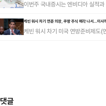
이번주 국내증시는 엔비디아 실적과 중
날 열리는 현대차그룹 양재사옥 로비
다. 평창 현장 행보는 심 후보의 
공개시장위원회(FOMC) 회의록 내
홀'에 앞서 현대차그룹 양재사옥에서
식 현장은 심 …
는 코스피 예상밴드로 7200~8100
케빈 워시 차기 연준 의장, 쿠팡 주식 매각 나서…이사
갈등과 관련한 대응 방향을 묻는 질
케빈 워시 차기 미국 연방준비제도(연
피 지수는 7371.68~8046.78
회사가 발전할 수 있고 주주들도 중
업 쿠팡아이앤씨(Inc) 지분 매각에
로 장중 급락세를 보이기도 했지만, 
러 가지를 고려해서 판…
신분으로 개별 기업 주식을 보유하거
체로 우상향하는 흐름을 보였다.다만
국 연방정부 윤리 규정을 따르기 위한
처음으로 장중 8000포인트를 넘어
시스템에 따르면 워시 차기 의장은 1
급락 마…
통주 10만 2363주를 처분하겠다는
144)를 제출했다. 이번 매각은 J
서 이뤄…
댓글