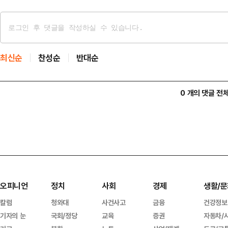
최신순
찬성순
반대순
0 개의 댓글 전
오피니언
정치
사회
경제
생활/문
칼럼
청와대
사건사고
금융
건강정보
기자의 눈
국회/정당
교육
증권
자동차/