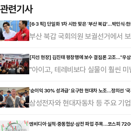
관련기사
[6·3 픽] 단일화 1차 시한 맞은 '부산 북갑'…박민식
부산 북갑 국회의원 보궐선거에서 보
로 떠오른 가운데, 1차 단일화 시한
17일 극적 단일화가 성사될지 귀추
[지선 현장] 김진태 평창행에 보수 결집론 고조…"우상
"아이고, 테레비보다 실물이 훨씬 미
국민의힘 후보가 단일화에 선을 긋고 
도 평창군 올림픽시장 인근. 빨간 
능성이 완전히 닫힌 것은 아니라는 관
후보가 시장 초입에 들어서자 상인과
'순이익 30% 성과급' 요구한 현대차 노조…정의선 '국
민식 후보는 이날 부산 북구 만덕동
삼성전자와 현대자동차 등 주요 기
곳에서 "이번에 꼭 돼야 한다"는 응
제 행사에서 기자들과 만나 완주 의
갈등이 확산하는 가운데 정의선 현대
로 군민들의 손을 맞잡으며 화답했다
속 후보와의 단일화 가…
사와 주주, 국가 발전을 함께 고려해
엔비디아 실적·중동협상·삼전 파업 주목…코스피 7200
국민의힘 평창군수 후보와 함께 6·3