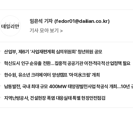
임은석 기자 (fedor01@dailian.co.kr)
기사 모아 보기 >
산업부, 제6기 '사업재편계획 심의위원회' 청년위원 공모
혁신도시 인구 순유출 전환…집중적 공공기관 이전·적극적 산업정책 필요
한수원, 유소년 크리에이터 양성캠프 '아이水크림' 개최
남동발전, 국내 최대 규모 400㎿ 태양광발전사업 착공식 개최…10년 
지역난방공사, 건설현장 폭염 대응실태 특별 현장안전점검