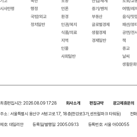
기고
북한
노동
산업/재계
도로/교
시사만평
행정
언론
중기/벤처
여행/레
국방/외교
환경
부동산
음식/맛
정치일반
인권/복지
글로벌경제
패션/뷰
식품/의료
생활경제
공연/전
지역
경제일반
책
인물
종교
사회일반
날씨
생활문화
최종편집시간: 2026.08.09 17:28
회사소개
편집규약
광고제휴문의
주소 : 서울특별시 용산구 서빙고로 17, 18층(한강로3가,센트럴파크 타워동)
전화 
제호: 데일리안
등록일/발행일: 2005.09.13
등록번호: 서울 아00055