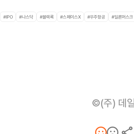
#IPO
#나스닥
#블랙록
#스페이스X
#우주항공
#일론머스크
©(주) 데