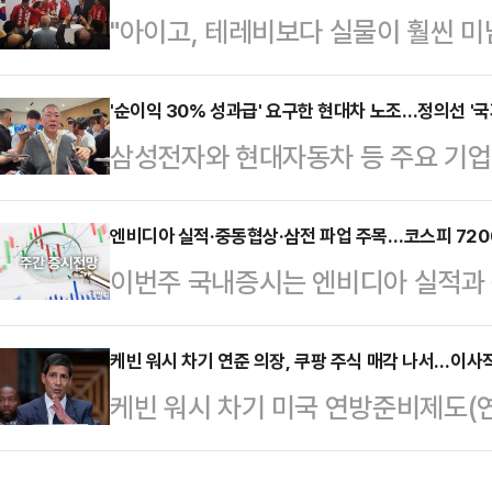
"아이고, 테레비보다 실물이 훨씬 미
국민의힘 후보가 단일화에 선을 긋고 
도 평창군 올림픽시장 인근. 빨간 
능성이 완전히 닫힌 것은 아니라는 관
후보가 시장 초입에 들어서자 상인과
'순이익 30% 성과급' 요구한 현대차 노조…정의선 '국
민식 후보는 이날 부산 북구 만덕동
삼성전자와 현대자동차 등 주요 기
곳에서 "이번에 꼭 돼야 한다"는 응
제 행사에서 기자들과 만나 완주 의
갈등이 확산하는 가운데 정의선 현대
로 군민들의 손을 맞잡으며 화답했다
속 후보와의 단일화 가…
사와 주주, 국가 발전을 함께 고려해
엔비디아 실적·중동협상·삼전 파업 주목…코스피 7200
국민의힘 평창군수 후보와 함께 6·3
이번주 국내증시는 엔비디아 실적과 중
날 열리는 현대차그룹 양재사옥 로비
다. 평창 현장 행보는 심 후보의 
공개시장위원회(FOMC) 회의록 내
홀'에 앞서 현대차그룹 양재사옥에서
식 현장은 심 …
는 코스피 예상밴드로 7200~8100
케빈 워시 차기 연준 의장, 쿠팡 주식 매각 나서…이사
갈등과 관련한 대응 방향을 묻는 질
케빈 워시 차기 미국 연방준비제도(연
피 지수는 7371.68~8046.78
회사가 발전할 수 있고 주주들도 중
업 쿠팡아이앤씨(Inc) 지분 매각에
로 장중 급락세를 보이기도 했지만, 
러 가지를 고려해서 판…