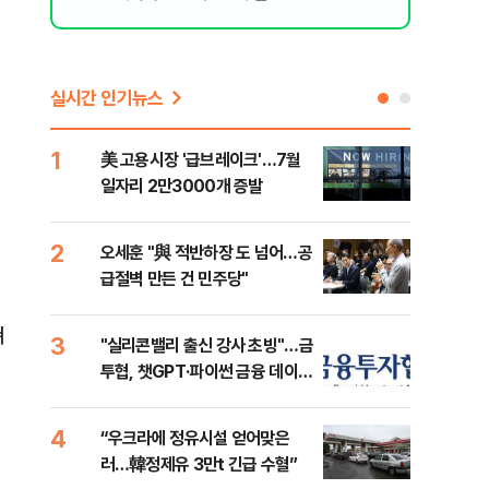
실시간 인기뉴스
1
6
美 고용시장 '급브레이크'…7월
'7
일자리 2만3000개 증발
나…
2
7
오세훈 "與 적반하장 도 넘어…공
[인
급절벽 만든 건 민주당"
인사
쳐
3
8
"실리콘밸리 출신 강사 초빙"…금
코스
투협, 챗GPT·파이썬 금융 데이터
선 
분석 과정 개설
4
9
“우크라에 정유시설 얻어맞은
'국
러…韓정제유 3만t 긴급 수혈”
에 