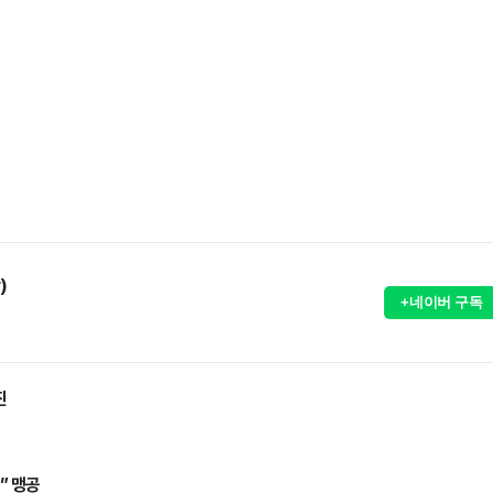
)
+네이버 구독
진
” 맹공