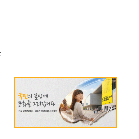
은
한
힌