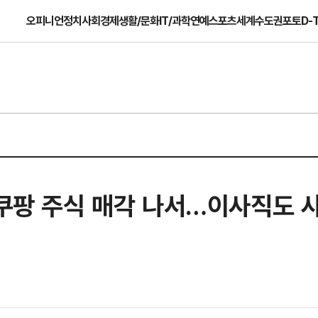
오피니언
정치
사회
경제
생활/문화
IT/과학
연예
스포츠
세계
수도권
포토
D-
 쿠팡 주식 매각 나서…이사직도 