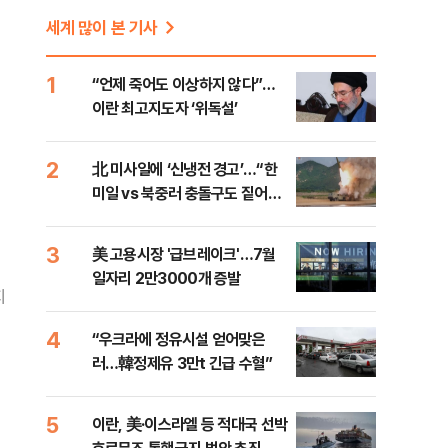
세계 많이 본 기사
1
“언제 죽어도 이상하지 않다”…
이란 최고지도자 ‘위독설’
2
北 미사일에 ‘신냉전 경고’…“한
미일 vs 북중러 충돌구도 짙어진
다”
3
美 고용시장 '급브레이크'…7월
일자리 2만3000개 증발
지
4
“우크라에 정유시설 얻어맞은
러…韓정제유 3만t 긴급 수혈”
5
이란, 美·이스라엘 등 적대국 선박