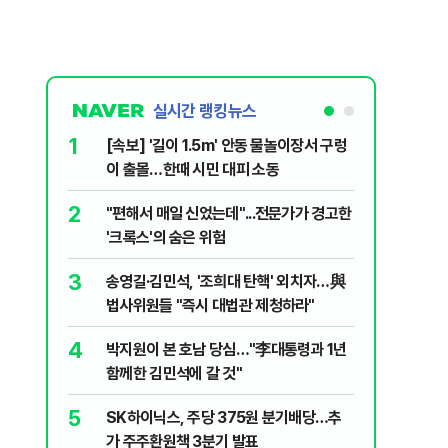
실시간 랭킹뉴스
1
6
[속보] '길이 1.5m' 안동 물놀이장서 구렁
'국장만 
이 출몰…한때 시민 대피 소동
'부글부글
2
7
"편해서 매일 신었는데"...전문가가 경고한
“우크라
'크록스'의 숨은 위험
유 3만t
3
8
송영길·김민석, '조희대 탄핵' 외치자…與
정청래 "
법사위원들 "즉시 대법관 제청하라"
민석 "자
4
9
박지원이 본 호남 당심…"李대통령과 1년
이란, 美
함께한 김민석에 갈 것"
즈 통행금
5
10
SK하이닉스, 주당 375원 분기배당…추
[데일리 
가 주주환원책 3분기 발표
민...홈