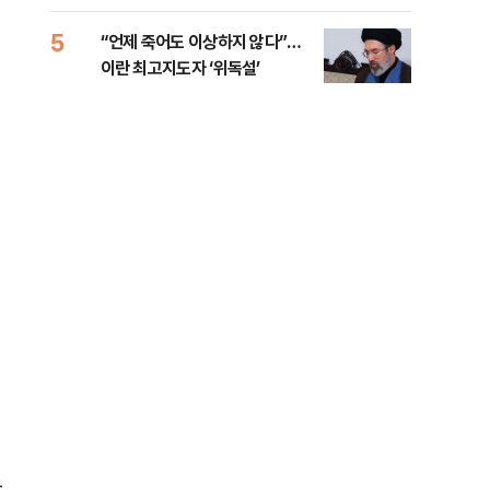
5
10
“언제 죽어도 이상하지 않다”…
[코
이란 최고지도자 ‘위독설’
관망
드