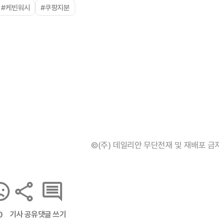
#케빈워시
#쿠팡지분
©(주) 데일리안 무단전재 및 재배포 금
기사 공유
댓글 쓰기
0