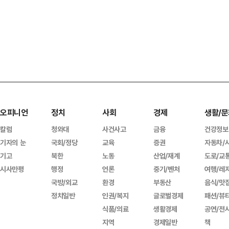
오피니언
정치
사회
경제
생활/문
칼럼
청와대
사건사고
금융
건강정보
기자의 눈
국회/정당
교육
증권
자동차/
기고
북한
노동
산업/재계
도로/교
시사만평
행정
언론
중기/벤처
여행/레
국방/외교
환경
부동산
음식/맛
정치일반
인권/복지
글로벌경제
패션/뷰
식품/의료
생활경제
공연/전
지역
경제일반
책