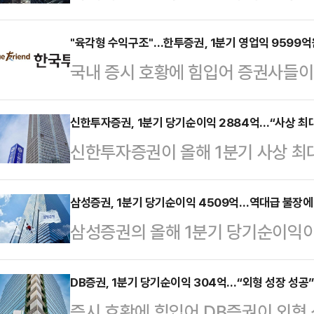
브 영향으로 고객자산(AUM)이 불
(PI) 성과와 해외법인 최대 실적까
"육각형 수익구조"…한투증권, 1분기 영업익 9599억
국내 증시 호황에 힘입어 증권사들이
양새다.미래에셋증권은 12일 올해 
투자증권은 14일 잠정실적을 공시
을 기록했다고 전했다.증권업계에서 
융(IB)·자산관리 등 전 부문에서 고
신한투자증권, 1분기 당기순이익 2884억…“사상 최대
래에셋증권이 최초다.영업이익은 1조
신한투자증권이 올해 1분기 사상 최
과시한 모양새다.이날 공시에 따르면
가했다. 세전이익은 1조3576억 원으
원 전자공시시스템에 따르면 신한투자
이익은 9599억원으로 집계됐다. 지
기자본이익률(ROE)…
익은 2884억원으로, 지난해 1분기(1
삼성증권, 1분기 당기순이익 4509억…역대급 불장에 
규모다.같은 기간 당기순이익은 75.
삼성증권의 올해 1분기 당기순이익이
기간 영업이익은 3864억원으로 지난해
서 한투증권은 지난해 국내 증권업계
이즈’를 기록했다.11일 금융감독원
증가했다.영업이익과 당기순이익 모두
조원을 돌파하며…
해 1분기 연결 기준 당기순이익은 45
DB증권, 1분기 당기순이익 304억…“외형 성장 성공”
도 개선됐다.자기자본이익률(ROE)은
증시 호황에 힘입어 DB증권이 외형
대비 81.5% 늘었다.이는 역대 최대