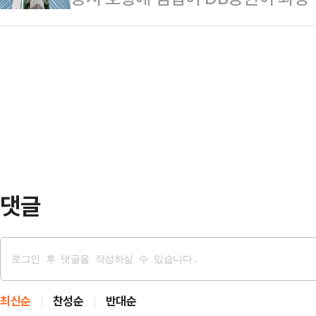
인 영업이익경비율(CIR)은 38.78
공시시스템에 따르면 DB증권의 올해
원)보다 높다. 시장 전망치가 약 3
올…
원으로, 지난해 1분기(206억원) 대
약 14% 웃도는 수준이다.같은 기간
302억원으로 지난해 1분기(242억
기(3346억원)보다 82.1% 증가했다
전 사업 부문의 고른 성장과 자회사의
증권은 고객 기반 확대로 수익성을 
120조원으로, 지난해 1분기 대비 3
산관…
댓글
최신순
찬성순
반대순