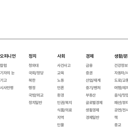
오피니언
정치
사회
경제
생활/문
칼럼
청와대
사건사고
금융
건강정보
기자의 눈
국회/정당
교육
증권
자동차/
기고
북한
노동
산업/재계
도로/교
시사만평
행정
언론
중기/벤처
여행/레
국방/외교
환경
부동산
음식/맛
정치일반
인권/복지
글로벌경제
패션/뷰
식품/의료
생활경제
공연/전
지역
경제일반
책
인물
종교