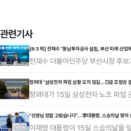
관련기사
[6·3 픽] 전재수 "동남투자공사 설립, 부산 미래 산업
전재수 더불어민주당 부산시장 후보
'금융 기능' 강화를 꼽으면서 부산의
남투자공사 설립을 약속했다.전재수 
청와대 "삼성전자 파업 상황 오지 않길…긴급 조정권 결
청와대가 15일 삼성전자 노조 파업 
(BIFC2) 에서 열린 '해양수도 부
단정지을 수 없다"고 밝혔다.이규연
참석해 "해양수도 부산은 수도권 일
리핑에서 삼성전자 노조 파업 때 긴
"선생님 정말 고맙습니다"…李대통령, 스승의날 맞아 
을 만들겠다는 국가 전략"이라고 강
이재명 대통령이 15일 스승의날을 
문에 "아직까지 그걸 우리가 결정할 
계류 중인 '동남권투자공사법'의 조속