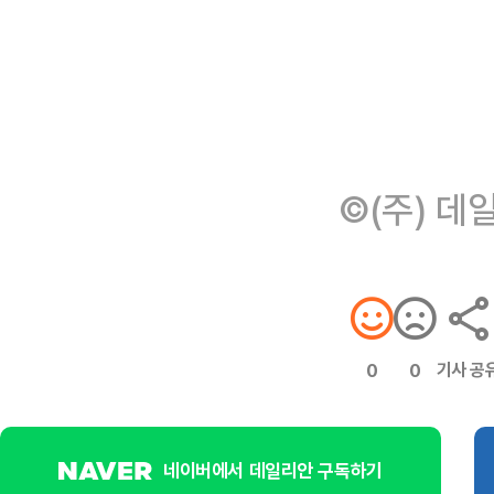
©(주) 데
기사 공
0
0
네이버에서 데일리안 구독하기