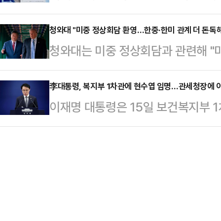
문들을 만났다.이 대통령은 이날 낮 
가 잘 마무리되길 바라고 있다"고 
의 수도권 쏠림 완화 및 …
교 삼계초에서 6학년 담임을 맡았던
청와대 "미중 정상회담 환영…한중·한미 관계 더 돈독
서 차지하는 비중이나 역할이 엄청나게
청와대는 미중 정상회담과 관련해 "미
고 안귀령 청와대 부대변인이 서면 
록, 상당한 우려와 걱정의 눈으로 바
들어 가는 것을 당연히 환영하고 있다
게 "선생님 건강하시죠?"라고 안부를
산업통상부 장관이…
일 오후 춘추관 브리핑에서 관련 질문
李대통령, 복지부 1차관에 현수엽 임명…관세청장에 
이나 하나도 안 변했다"며 웃음 섞인
이재명 대통령은 15일 보건복지부 1
한중 간, 한미 간의 관계가 조금 더
에 카네이션을 단 뒤 "선생님, 정말
청장에 이종욱 현 관세청 차장을 각
서 이재명 대통령은 지난 13일 청와
들 역시 "스승의 은…
무직 인사 3명과 정부위원회 인사 
방한한 스콧 베선트 미국 재무장관과
대 홍보소통수석이 춘추관 브리핑에서
견한 바 있다.이 대통령은 허 부총리
1차관에 대해 "복지부 주요 보직을 역
를 발전…
를 키우는 워킹맘으로, 보육교사 처우