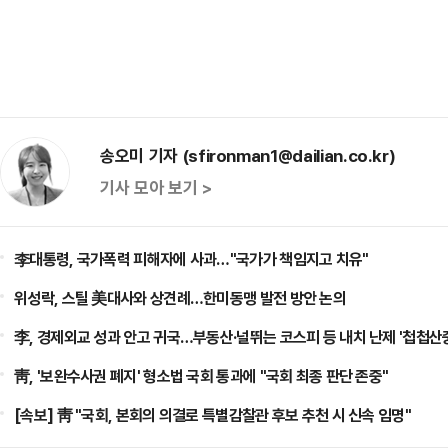
송오미 기자 (sfironman1@dailian.co.kr)
기사 모아 보기 >
李대통령, 국가폭력 피해자에 사과…"국가가 책임지고 치유"
위성락, 스틸 美대사와 상견례…한미동맹 발전 방안 논의
李, 경제외교 성과 안고 귀국…부동산·널뛰는 코스피 등 내치 난제 '첩첩산
靑, '보완수사권 폐지' 형소법 국회 통과에 "국회 최종 판단 존중"
[속보] 靑 "국회, 본회의 의결로 특별감찰관 후보 추천 시 신속 임명"