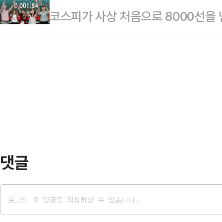
코스피가 사상 처음으로 8000선을
것”이라며 “노동3권을 난도질하는 
대화를 요청했다. 앞서 중노위도 이날
스피지수는 오전 9시 41분 현재 전 거
조는 삼성전자 노조의 파업 가능성을
를 공식 요…
7991.91을 가리키고 있다.지수는 전
는 데 대해 강하게 반발했다.노조는
7951.75로 개장했으나, 장중 상승
자본과 보수 언론들이 앞다투어 긴급
파했다.이달 6일 역대 처음 7000
른 손실액을 언급하며 총공세를 퍼…
로 보면 외국인이 7853억원 순매
기관이 각각 6882억원, 955억원
댓글