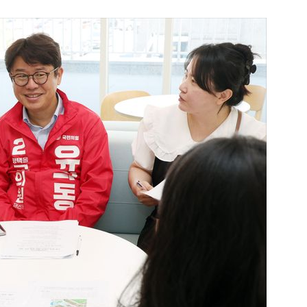
1
"탄약 왜 부족한 거야"…트럼프
무기고 고갈'에 국방장관 질책
2
"오세훈이 주택 공급 않아" "
반영"…민주당의 부동산 세제
3
[단독] 美, 포스코 후판 상계관
로…3.70%서 '뚝'
4
[르포] 병원 오는 길부터 고비
더 취약한 환자들
5
"손님! '이거' 쓰고 식당·극장 
다"