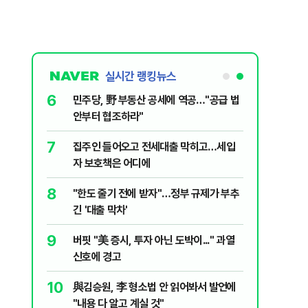
실시간 랭킹뉴스
6
, '이란전
민주당, 野 부동산 공세에 역공…"공급 법
안부터 협조하라"
7
입법과정에
집주인 들어오고 전세대출 막히고…세입
개편 해법은
자 보호책은 어디에
8
세 1%대
"한도 줄기 전에 받자"…정부 규제가 부추
긴 '대출 막차'
9
…'폭염'에
버핏 "美 증시, 투자 아닌 도박이..." 과열
신호에 경고
10
출입 안됩니
與김승원, 李 형소법 안 읽어봐서 발언에
"내용 다 알고 계실 것"