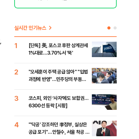
실시간 인기뉴스
,
1
6
[단독] 美, 포스코 후판 상계관세
[르
1%대로…3.70%서 '뚝'
비…
2
7
"오세훈이 주택 공급 않아" "입법
네이
과정에 반영"…민주당의 부동산
외연
세제개편 해법은
출(
3
8
코스피, 외인 ‘사자’에도 보합권…
[속
6300선 등락 [시황]
감사
4
9
"'닥공' 강조하던 李정부, 실상은
민주
공급 포기"…안철수, 서울 착공 실
공…