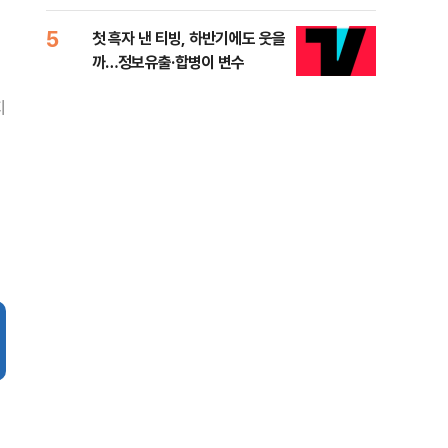
적 미달 비판
5
10
첫 흑자 낸 티빙, 하반기에도 웃을
[코
까…정보유출·합병이 변수
더 
지