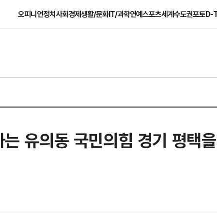
오피니언
정치
사회
경제
생활/문화
IT/과학
연예
스포츠
세계
수도권
포토
D-
화하는 유의동 국민의힘 경기 평택을