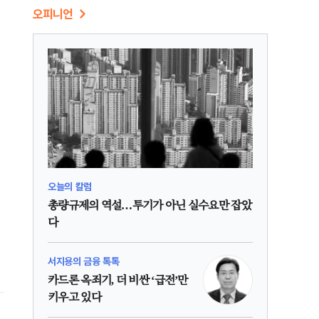
오피니언
오늘의 칼럼
총량규제의 역설…투기가 아닌 실수요만 잡았
다
서지용의 금융 톡톡
카드론 옥죄기, 더 비싼 ‘급전’만
키우고 있다