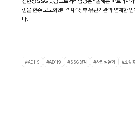
김현성 SSG닷컴 그로서리담당은 “올해는 파트너사가
램을 한층 고도화했다”며 “정부·유관기관과 연계한 
다.
#AD119
#AD119
#SSG닷컴
#사업설염회
#소상