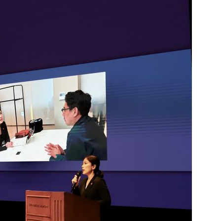
1
日 "오봉 연휴 '더블 태풍' 영향"
핀' 한국 영향 줄까
2
"오세훈이 주택 공급 않아" "
반영"…민주당의 부동산 세제
3
“월급만으론 집 못 사”…레버
탄 청년들 [Now 2.30]
4
"탄약 왜 부족한 거야"…트럼프
무기고 고갈'에 국방장관 질책
5
[데일리안 오늘뉴스 종합] 축
인 심판에 성접대 의혹, 李대통
지율 하락 의식했나, 삼전닉스
물, SK하이닉스 프리마켓 시초
점화, 김민석 "과반 승리 가능성