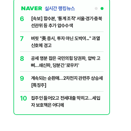
실시간 랭킹뉴스
6
...태풍 '돌
[속보] 합수본, '통계 조작' 서울·경기·충북
선관위 등 추가 압수수색
7
입법과정에
버핏 "美 증시, 투자 아닌 도박이..." 과열
개편 해법은
신호에 경고
8
리지에 올라
공세 명분 잡은 국민의힘 당권파, 압박 고
삐…쇄신파, 당분간 '로우키'
9
, '이란전
계속되는 순환매…2차전지 관련주 상승세
[특징주]
10
구협회 외국
집주인 들어오고 전세대출 막히고…세입
령 20대 지
자 보호책은 어디에
 올인은 금
가 논란 재
 99%" 등