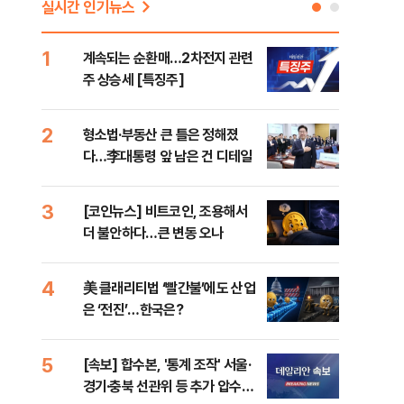
실시간 인기뉴스
1
6
계속되는 순환매…2차전지 관련
홈플
주 상승세 [특징주]
부터
2
7
형소법·부동산 큰 틀은 정해졌
[속
다…李대통령 앞 남은 건 디테일
52
3
8
[코인뉴스] 비트코인, 조용해서
[르
더 불안하다…큰 변동 오나
'N
비결
4
9
美 클래리티법 ‘빨간불’에도 산업
美,
은 ‘전진’…한국은?
리실
5
10
[속보] 합수본, '통계 조작' 서울·
“사
경기·충북 선관위 등 추가 압수수
책”