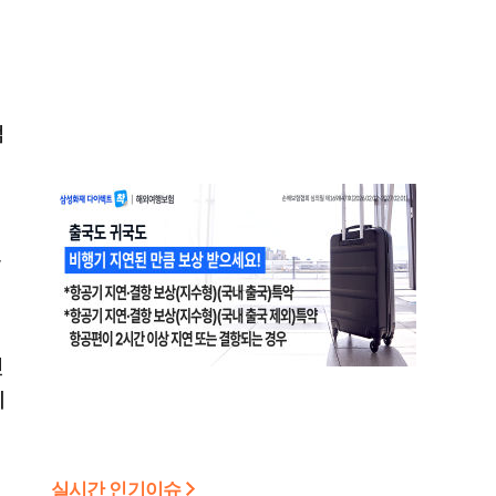
검
’
먼
이