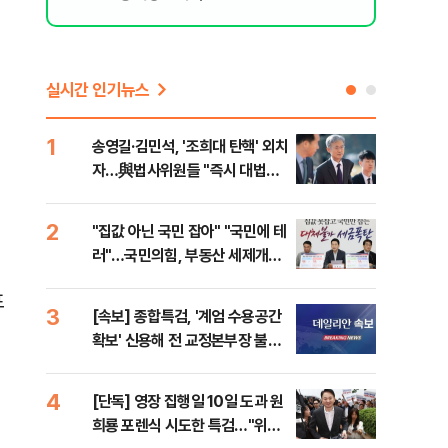
실시간 인기뉴스
1
6
송영길·김민석, '조희대 탄핵' 외치
SK
자…與법사위원들 "즉시 대법관
운다
제청하라"
2
7
"집값 아닌 국민 잡아" "국민에 테
이성
러"…국민의힘, 부동산 세제개편
심"
안 맹폭
거 
표
3
8
[속보] 종합특검, '계엄 수용공간
유용
확보' 신용해 전 교정본부장 불구
규탄
속기소
36
4
9
[단독] 영장 집행일 10일 도과 원
박지
희룡 포렌식 시도한 특검…"위법
령과