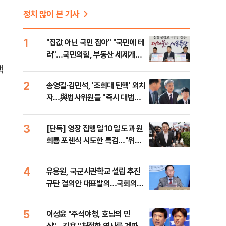
정치 많이 본 기사
.
1
"집값 아닌 국민 잡아" "국민에 테
러"…국민의힘, 부동산 세제개편
안 맹폭
핵
2
송영길·김민석, '조희대 탄핵' 외치
자…與법사위원들 "즉시 대법관
제청하라"
3
[단독] 영장 집행일 10일 도과 원
희룡 포렌식 시도한 특검…"위법
증거 수집" 지적
4
유용원, 국군사관학교 설립 추진
규탄 결의안 대표발의…국회의원
36명 동참
5
이성윤 "주석야청, 호남의 민