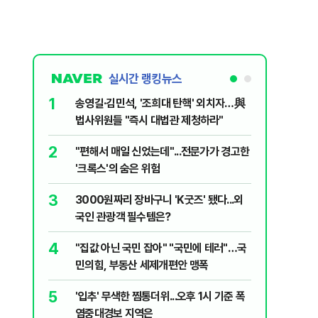
실시간 랭킹뉴스
1
6
송영길·김민석, '조희대 탄핵' 외치자…與
변경신고
법사위원들 "즉시 대법관 제청하라"
종 전환 여
2
7
"편해서 매일 신었는데"...전문가가 경고한
폭염에 아
'크록스'의 숨은 위험
다?…'기
3
8
3000원짜리 장바구니 'K굿즈' 됐다...외
"아빠, 
국인 관광객 필수템은?
640마력
4
9
"집값 아닌 국민 잡아" "국민에 테러"…국
송영길, 
민의힘, 부동산 세제개편안 맹폭
히려 이인
5
10
'입추' 무색한 찜통더위...오후 1시 기준 폭
“정부 믿
염중대경보 지역은
양도세 혜