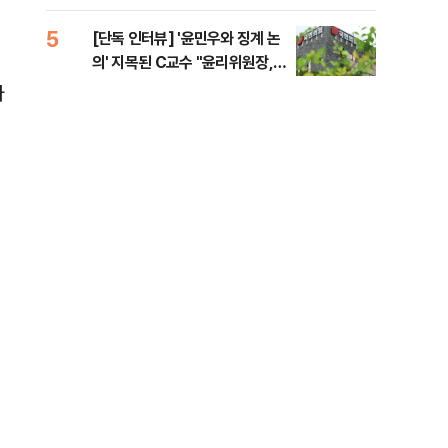
증거 수집" 지적
5
10
[단독 인터뷰] '윤민우와 징계 논
[단
의' 지목된 C교수 "윤리위원장,
1%
외부와 논의 잘못된 행위"
라