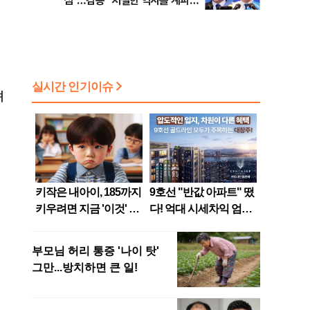
심"…김용 "처절한 역사를 계파선
거 말장난으로 쓰나"
며