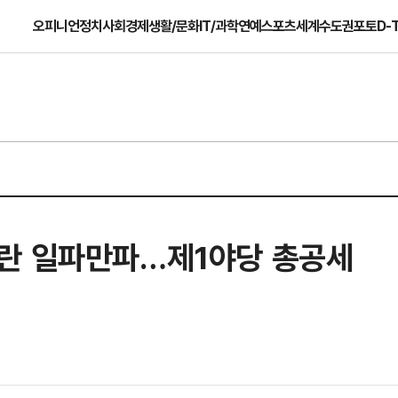
오피니언
정치
사회
경제
생활/문화
IT/과학
연예
스포츠
세계
수도권
포토
D-
란 일파만파…제1야당 총공세