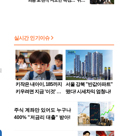
희룡 포렌식 시도한 특검…"위법
증거 수집" 지적
지