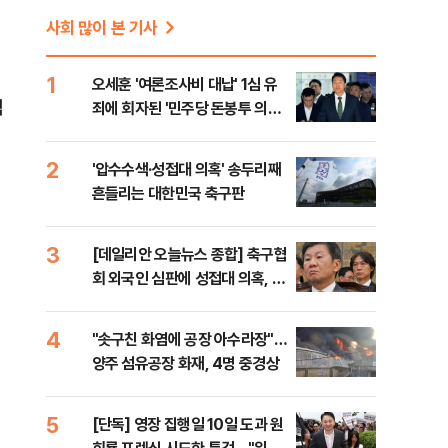
사회 많이 본 기사
1
오세훈 '여론조사비 대납' 1심 유
역
죄에 회자된 '민주당 돈봉투 의
혹'…왜?
2
'압수수색·성접대 의혹' 송두리째
흔들리는 대한민국 축구판
3
[데일리안 오늘뉴스 종합] 축구협
회 외국인 심판에 성접대 의혹, 李
대통령 20대 지지율 하락 의식했
나, 삼전닉스 올인은 금물, SK하
4
"솟구친 화염에 공장 아수라장"…
이닉스 프리마켓 시초가 논란 재
양주 섬유공장 화재, 4명 중경상
점화, 김민석 "과반 승리 가능성
99%" 등
5
[단독] 영장 집행일 10일 도과 원