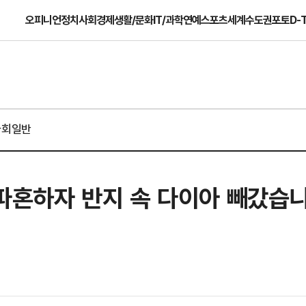
오피니언
정치
사회
경제
생활/문화
IT/과학
연예
스포츠
세계
수도권
포토
D-
사회일반
, 파혼하자 반지 속 다이아 빼갔습