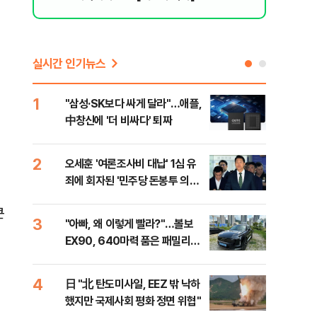
이
실시간 인기뉴스
1
6
"삼성·SK보다 싸게 달라"…애플,
보완
中창신에 '더 비싸다' 퇴짜
은 
2
7
오세훈 '여론조사비 대납' 1심 유
[데
죄에 회자된 '민주당 돈봉투 의
회 
혹'…왜?
대통
큰
나,
3
8
"아빠, 왜 이렇게 빨라?"…볼보
'경
이닉
EX90, 640마력 품은 패밀리카
조준
점화
[시승기]
금폭
99
4
9
日 "北 탄도미사일, EEZ 밖 낙하
美,
했지만 국제사회 평화 정면 위협"
협에