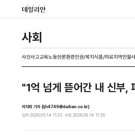
사회
사건사고
교육
노동
언론
환경
인권/복지
식품/의료
지역
인물
"1억 넘게 뜯어간 내 신부
이지희 기자 (ljh4749@dailian.co.kr)
입력 2026.05.14 11:33 수정 2026.05.14 11:35