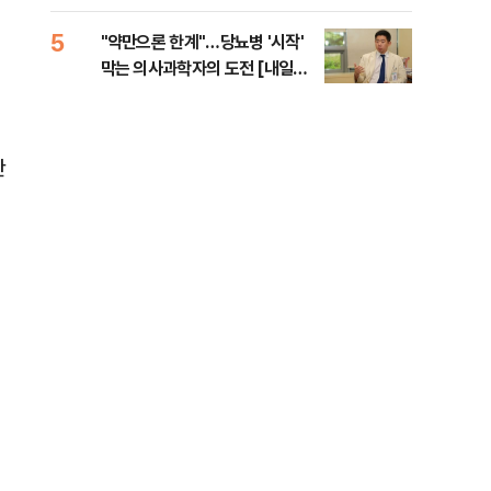
5
10
"약만으론 한계"…당뇨병 '시작'
민주
막는 의사과학자의 도전 [내일의
민희
닥터]
해야
만