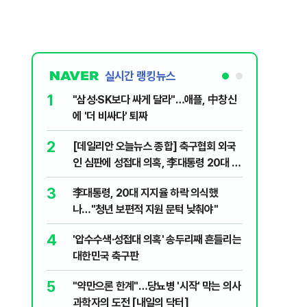
실시간 랭킹뉴스
1
6
"삼성·SK보다 싸게 달라"…애플, 中창신
오세훈 '
에 '더 비싸다' 퇴짜
된 '민주
2
7
[데일리안 오늘뉴스 종합] 축구협회 외국
지진에 
인 심판에 성접대 의혹, 李대통령 20대 지
日 여성..
지율 하락 의식했나, 삼전닉스 올인은 금
3
8
李대통령, 20대 지지율 하락 의식했
보완수사
물, SK하이닉스 프리마켓 시초가 논란 재
나…"청년 보편적 지원 문턱 낮춰야"
몫됐나
점화, 김민석 "과반 승리 가능성 99%" 등
4
9
'압수수색·성접대 의혹' 송두리째 흔들리는
레버리지 
대한민국 축구판
지수로 
5
10
"약만으론 한계"…당뇨병 '시작' 막는 의사
"솟구친 
과학자의 도전 [내일의 닥터]
유공장 화