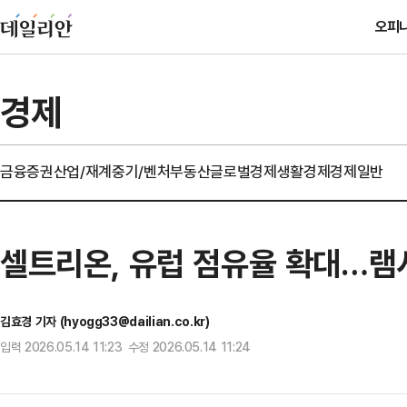
오피
경제
금융
증권
산업/재계
중기/벤처
부동산
글로벌경제
생활경제
경제일반
셀트리온, 유럽 점유율 확대…램시
김효경 기자 (hyogg33@dailian.co.kr)
입력 2026.05.14 11:23 수정 2026.05.14 11:24