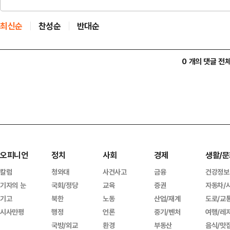
최신순
찬성순
반대순
0 개의 댓글 전
오피니언
정치
사회
경제
생활/문
칼럼
청와대
사건사고
금융
건강정보
기자의 눈
국회/정당
교육
증권
자동차/
기고
북한
노동
산업/재계
도로/교
시사만평
행정
언론
중기/벤처
여행/레
국방/외교
환경
부동산
음식/맛