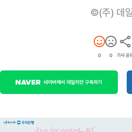
©(주) 데
기사 공
0
0
네이버에서 데일리안 구독하기