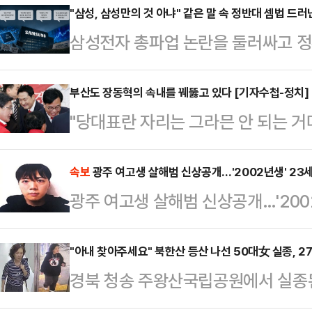
"삼성, 삼성만의 것 아냐" 같은 말 속 정반대 셈법 드러
삼성전자 총파업 논란을 둘러싸고 정
고 있다. 흥미로운 점은 정부 인사들
부만의 문제가 아니다"라는 인식을 
부산도 장동혁의 속내를 꿰뚫고 있다 [기자수첩-정치]
"당대표란 자리는 그라믄 안 되는 거
고 있다는 점이다.한쪽에서는 "국가
택시 안에서 귀에 익은 말이 흘러나
야 한다"고 말하는 반면, 다른 한쪽
자리에서 들었던 말과 크게 다르지 
속보
광주 여고생 살해범 신상공개…'2002년생' 23
해야 한다"고 주장한다. AI 반도체
광주 여고생 살해범 신상공개…'200
는 지점은 같았다. 당시 원로와의 
자체가 달라지고 있다는 분석이 나오는
선거 출마설과 공천 여부가 정치권에
삼성 총파업 …
"아내 찾아주세요" 북한산 등산 나선 50대女 실종, 2
택시기사의 이야기는 부산 북갑 국
경북 청송 주왕산국립공원에서 실종된
힘 후보의 개소식 직후였다. 이 중심
이번엔 50대 여성이 북한산 입산 후
장동혁 국민의힘 대…