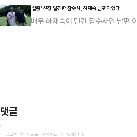
다.13일 서울 송파경찰서에 따르면, 
'실종' 선장 발견한 잠수사, 하재숙 남편이었다
배우 하재숙이 민간 잠수사인 남편 
실종된 것 같다"는 내용의 신고를 접
을 발견했다는 사실을 전해 눈길을 
남편은 실종 당일 오전 9시쯤 직장으
망서비스(SNS)를 통해 "며칠 전 
을 받은 뒤 경찰에 신고했다.경찰은 
발견해 잘 모시고 나왔다"고 알린 뒤
전거를 타고 집을 나선 뒤 서울 광진
라며 애도했다.속초해양경찰서에 따르
동한 …
난 7일 대포항 동쪽 1.5km 해상에
경은 선내에 있던 선원 1명은 구조했
이었다.이후…
댓글