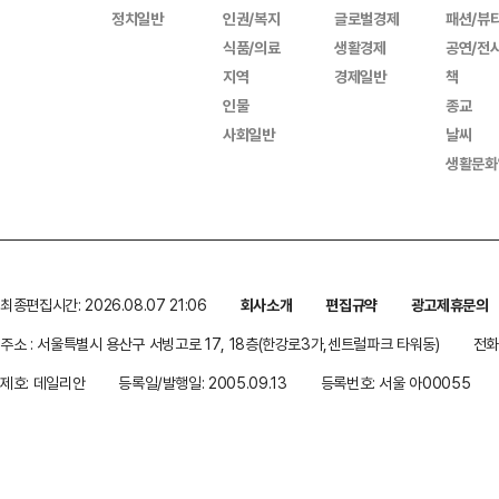
정치일반
인권/복지
글로벌경제
패션/뷰
식품/의료
생활경제
공연/전
지역
경제일반
책
인물
종교
사회일반
날씨
생활문화
최종편집시간: 2026.08.07 21:06
회사소개
편집규약
광고제휴문의
주소 : 서울특별시 용산구 서빙고로 17, 18층(한강로3가,센트럴파크 타워동)
전화 
제호: 데일리안
등록일/발행일: 2005.09.13
등록번호: 서울 아00055