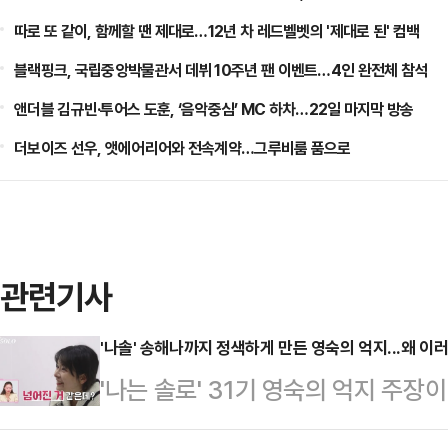
따로 또 같이, 함께할 땐 제대로…12년 차 레드벨벳의 '제대로 된' 컴백
블랙핑크, 국립중앙박물관서 데뷔 10주년 팬 이벤트…4인 완전체 참석
앤더블 김규빈·투어스 도훈, ‘음악중심’ MC 하차…22일 마지막 방송
더보이즈 선우, 앳에어리어와 전속계약…그루비룸 품으로
관련기사
'나솔' 송해나까지 정색하게 만든 영숙의 억지...왜 이
'나는 솔로' 31기 영숙의 억지 주장
일 SBS Plus·ENA 리얼 데이팅 