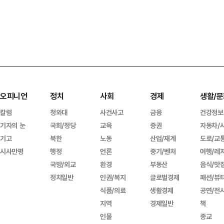
오피니언
정치
사회
경제
생활/문
칼럼
청와대
사건사고
금융
건강정보
기자의 눈
국회/정당
교육
증권
자동차/
기고
북한
노동
산업/재계
도로/교
시사만평
행정
언론
중기/벤처
여행/레
국방/외교
환경
부동산
음식/맛
정치일반
인권/복지
글로벌경제
패션/뷰
식품/의료
생활경제
공연/전
지역
경제일반
책
인물
종교