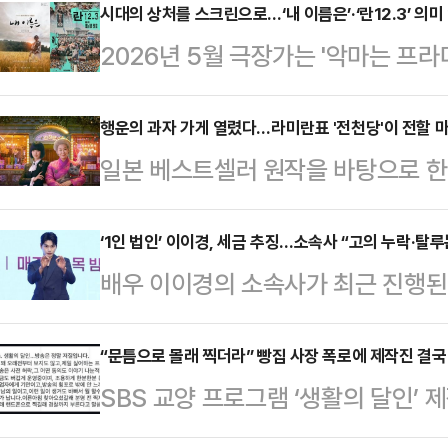
권을 두고 31기 솔로남녀들의 경쟁
시대의 상처를 스크린으로…‘내 이름은’·‘란12.3’ 의미 
2026년 5월 극장가는 '악마는 프라다
는 경수의 1순위 순자와 2순위 영숙
할리우드 대작들이 흥행을 이끄는 가
에서 영숙은 온 힘을 다해 순자를 추
을 정면으로 응시한 영화들이 의미 
행운의 과자 가게 열렸다…라미란표 '전천당'이 전할 마
풀리며 스스로 넘어졌다. 결국 순자
일본 베스트셀러 원작을 바탕으로 한 
과 23만 관객을 돌파하며 선전 중인 
트권을 차지했다.이후 여자 출연자들
적인 정서와 판타지를 입고 관객들과 
12.3'은 대형 상업영화 중심으로 
다. 영숙이…
가박스 코엑스에서는 박봉섭 감독, 라
‘1인 법인’ 이이경, 세금 추징…소속사 “고의 누락·탈루
담은 작품들이 충분히 관객과 호흡할
배우 이이경의 소속사가 최근 진행된
한 과자 가게 전천당' 언론배급시사회
은 최근 극장가에서 보기 드문 관객
의 뜻을 전했다.13일 이이경의 소
가게 전천당'은 소원을 들어주는 과자
다. 대규모…
조사 결과로 인해 많은 분께 심려를 
“문틈으로 몰래 찍더라” 빵집 사장 폭로에 제작진 결국
님들이 찾아오면서 벌어지는 마법 같
SBS 교양 프로그램 ‘생활의 달인’ 
였다.소속사는 이번 추징금 부과에 대
의 일본 소설을 원작으로 했다.박봉
했다.12일 뉴스1 등에 따르면 ‘생활
준에 대해 세무 당국과 당사 간의 세
책이라 함께…