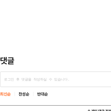
과정에서 제작진의 과욕으로 인해 발
설명했다. 이어 “이이경은 데뷔 이
다”고 밝혔다.이어 “관계자분들을 직
의무를 이행해왔으며, 고의적인 소득
하려고 한다”며 “현재 해당 영상은 
혀 없었다”고 …
편집 후 다시 게시할 예정”이라고 설
전쟁-대한민국 최고의 크루아상’ 편
아상 맛집을…
댓글
최신순
찬성순
반대순