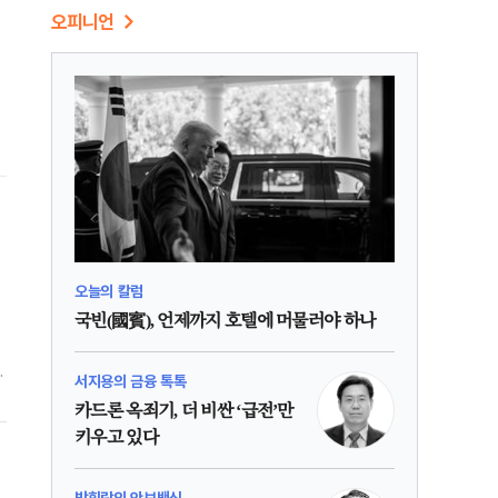
오피니언
오늘의 칼럼
국빈(國賓), 언제까지 호텔에 머물러야 하나
은
서지용의 금융 톡톡
카드론 옥죄기, 더 비싼 ‘급전’만
키우고 있다
박휘락의 안보백신