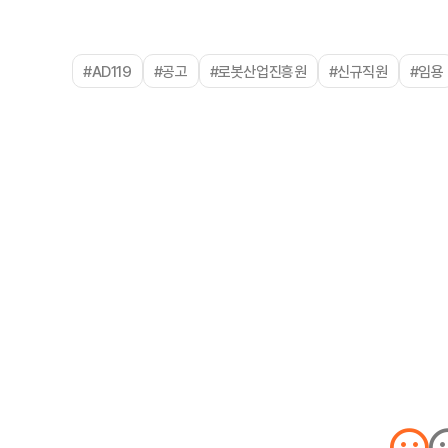
#AD119
#공고
#로봇산업진흥원
#신규직원
#임용