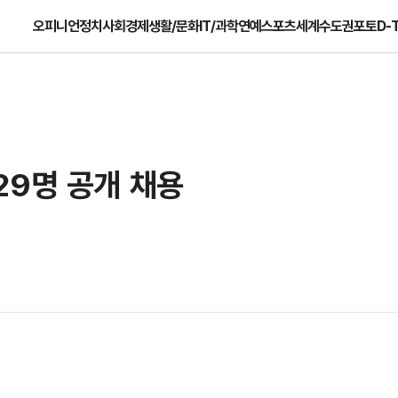
오피니언
정치
사회
경제
생활/문화
IT/과학
연예
스포츠
세계
수도권
포토
D-
29명 공개 채용