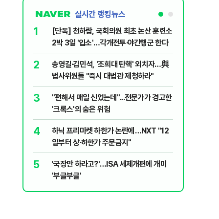
실시간 랭킹뉴스
1
6
[단독] 천하람, 국회의원 최초 논산 훈련소
[영상] 
2박 3일 '입소'…각개전투·야간행군 한다
진 日 의
2
7
송영길·김민석, '조희대 탄핵' 외치자…與
[단독 인
법사위원들 "즉시 대법관 제청하라"
된 C교수
된 행위"
3
8
"편해서 매일 신었는데"...전문가가 경고한
YG 사옥
'크록스'의 숨은 위험
체포…일
4
9
하닉 프리마켓 하한가 논란에…NXT "12
폭염 중대
일부터 상·하한가 주문금지"
일 최저 
5
10
'국장만 하라고?'…ISA 세제개편에 개미
송영길, 
'부글부글'
히려 이인