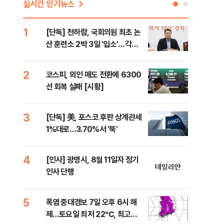
실시간 인기뉴스
1
6
[단독] 천하람, 국회의원 최초 논
'국
산 훈련소 2박 3일 '입소'…각개
에 
전투·야간행군 한다
2
7
코스피, 외인 매도 전환에 6300
박지
선 회복 실패 [시황]
령과
3
8
[단독] 美, 포스코 후판 상계관세
[단
1%대로…3.70%서 '뚝'
의'
외부
4
9
[인사] 광명시, 8월 11일자 정기
[현
인사 단행
중 
는 
5
10
폭염 중대경보 7일 오후 6시 해
與,
제…토요일 최저 22℃, 최고
스?