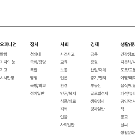
오피니언
정치
사회
경제
생활/문
칼럼
청와대
사건사고
금융
건강정보
기자의 눈
국회/정당
교육
증권
자동차/
기고
북한
노동
산업/재계
도로/교
시사만평
행정
언론
중기/벤처
여행/레
국방/외교
환경
부동산
음식/맛
정치일반
인권/복지
글로벌경제
패션/뷰
식품/의료
생활경제
공연/전
지역
경제일반
책
인물
종교
사회일반
날씨
생활문화