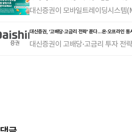
증시가 사상 최고치를 경신하면서 글
대신증권이 모바일트레이딩시스템(MT
회사는 개인 전문투자자를 대상으로 
수들을 점검하기 위해 마련됐다.시장
슈를 실시간으로 전달하는 ‘투자정보
시했다.해외주식 투자 과정에서 발생
위험…
도 검색 없이도 주요 시황을 빠르게 
대신증권, ‘고배당·고금리 전략’ 푼다…온·오프라인 동
택도 고려할 수 있도록 설계된 것이
대신증권이 고배당·고금리 투자 전략
을 높인 것이 핵심이다.29일 대신증
외주식을 기반으로 환위험을 일부 상
변동성 장세가 이어지는 가운데 안정
에서도 시장 핵심 이슈를 빠르게 파
서 일정 비율까지 선물환…
한다는 취지다.23일 대신증권에 따르
서비스는 투자에 필요한 주요 시황을
설명회와 유튜브 세미나 ‘고배당 릴
들은 별도로 정보를 검색하거나 리
이날 오후 2시 전국 영업점에서 고배
주요 흐름을 실시간으로 …
한다.지난 3월에 이어 두번째로 열리
에 따른 시장 변동성 속에서 투자 방
제는 ‘Mr. 마켓…
댓글