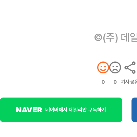
©(주) 데
기사 공
0
0
네이버에서 데일리안 구독하기