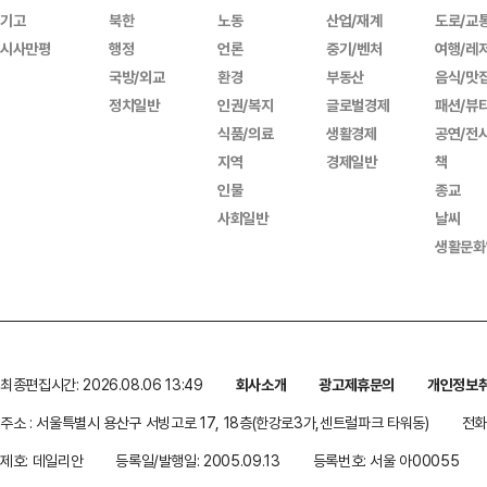
기고
북한
노동
산업/재계
도로/교
시사만평
행정
언론
중기/벤처
여행/레
국방/외교
환경
부동산
음식/맛
정치일반
인권/복지
글로벌경제
패션/뷰
식품/의료
생활경제
공연/전
지역
경제일반
책
인물
종교
사회일반
날씨
생활문화
최종편집시간: 2026.08.06 13:49
회사소개
광고제휴문의
개인정보
주소 : 서울특별시 용산구 서빙고로 17, 18층(한강로3가,센트럴파크 타워동)
전화 
제호: 데일리안
등록일/발행일: 2005.09.13
등록번호: 서울 아00055