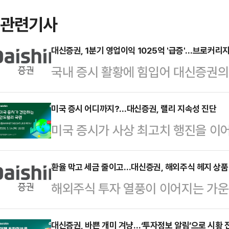
관련기사
대신증권, 1분기 영업이익 1025억 '급증'…브로커리
국내 증시 활황에 힘입어 대신증권의
커리지(위탁매매)와 기업금융(IB) 
이 지난해 같은 기간보다 160% 넘
미국 증시 어디까지?…대신증권, 랠리 지속성 진단
미국 증시가 사상 최고치 행진을 이
의 올해 1분기 연결 기준 영업이익은
데, 대신증권이 랠리의 지속 가능성과
164.2% 증가했다.세전이익은 10
다.9일 대신증권에 따르면, 회사는 5
환율 막고 세금 줄이고…대신증권, 해외주식 헤지 상품
각각 55.7%, 89.3% 늘었다.브로커
해외주식 투자 열풍이 이어지는 가운
'대신TV'를 통해 '미국 증시가 견
장한 영향이다.국내 주식 수탁수수료는
면서 세제 혜택까지 제공하는 상품을 
트 라이브 세미나를 진행한다.이번 세
크 관리형 투자' 수요를 겨냥한 전략
대신증권, 바쁜 개미 겨냥…‘투자정보 알림’으로 시황 