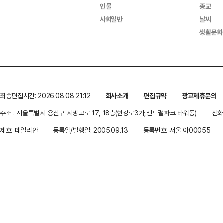
인물
종교
사회일반
날씨
생활문화
최종편집시간: 2026.08.08 21:12
회사소개
편집규약
광고제휴문의
주소 : 서울특별시 용산구 서빙고로 17, 18층(한강로3가,센트럴파크 타워동)
전화 
제호: 데일리안
등록일/발행일: 2005.09.13
등록번호: 서울 아00055