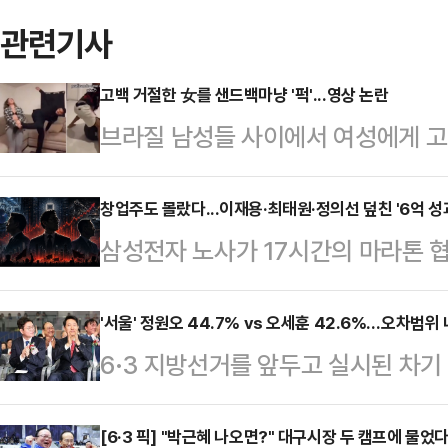
관련기사
고백 거절한 女를 샌드백마냥 '퍽'...영상 논란
브라질 남성들 사이에서 여성에게 고
습한다는 내용의 영상이 사회관계망서
일고 있다.10일(현지시간) 뉴욕포스
창업주도 몰랐다...이재용·최태원·정의선 덮친 '6억 성
삼성전자 노사가 17시간의 마라톤 
고백을 거절할 경우를 대비한 훈련'
다. 오는 21일 총파업이 현실화될 
있다.영상 속 남성들은 샌드백을 때
째 파업이라는 가시밭길을 걷게 된다
'서울' 정원오 44.7% vs 오세훈 42.6%…오차범위 
기를 카메라에 겨누는 모습 등을 보인
6·3 지방선거를 앞두고 실시된 차
상상조차 못 했던 ‘순이익 30% 성
3월 8일 전후로 빠르게 확산된 것
어민주당 예비후보가 44.7%, 오세
는 이미 ‘영업이익 10%, 상한 없는 
장에서 고백을 거절…
42.6%를 기록하며 오차범위 내 초
[6·3 픽] "박근혜 나오면?" 대구시장 두 캠프에 물
이끄는 총수들이 선대가 단 한번도 