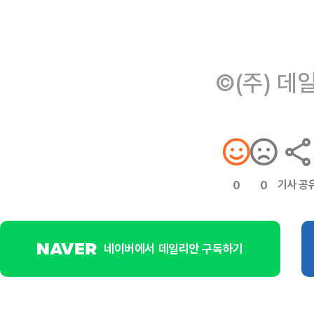
©(주) 데
기사 공
0
0
네이버에서 데일리안 구독하기