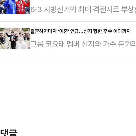
6·3 지방선거의 최대 격전지로 부상
조사 전문기관 여론조사공정㈜이 펜앤
히 서 있다."내 눈에 흙이 들어가도
일찌감치 대진표를 확정한 더불어민
100% ARS 방식으로 실시한 여론조사
주…
지율 격차가 오차범위 내로 좁혀지면
결혼하자마자 ‘이혼’ 언급…신지 향한 훈수 어디까지
보는 42.6%를 얻었다.두 후보 간 격
그룹 코요태 멤버 신지와 가수 문원의
새다. 공식 선거운동 개막을 일주일여 
이다. 이어 개혁신당 김정철 후보 2.
발언이 논란을 빚고 있다.논란의 당사
라는 각자의 승부수를 던진 두 후보
으로 집…
하는 이지훈 변호사로 그는 신지의 결
이 JTBC의뢰로 지난 5~6일 무선
그래도 신지, 이건 에바다’, ‘주변의
서 추 후보는 41%, 김 후보는 4
가 행복하기 위한 5가지 필수템’, ‘신
관 입소스가…
관련 쇼츠와 영상을 연이어 게재했다.
여동생이라면 절대 결혼 못 하게 했을
댓글