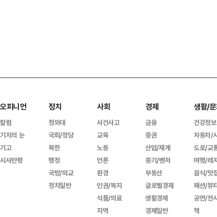
오피니언
정치
사회
경제
생활/문
칼럼
청와대
사건사고
금융
건강정보
기자의 눈
국회/정당
교육
증권
자동차/
기고
북한
노동
산업/재계
도로/교
시사만평
행정
언론
중기/벤처
여행/레
국방/외교
환경
부동산
음식/맛
정치일반
인권/복지
글로벌경제
패션/뷰
식품/의료
생활경제
공연/전
지역
경제일반
책