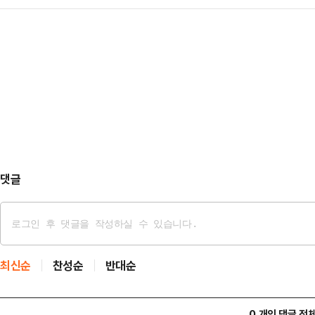
통과한 사실이 뒤늦게 확인됐다. 이
검토와 무관한 개인 의견"이라고 선을
관 입소스가…
히 끄고 이란이 펼친 해상 봉쇄망을
은 전날 밤 자신의 페이스북에 "AI
11일(현지시간) 해운 데이터 분석 
적 호황을 만들고, 그것이 역대급 초
그룹(LSEG) 자료를 인용해 이달 
지는 …
관리하는 바스라 에너지를 비롯한 유
산 원유를 싣고 호르무즈 해협을 빠
은 바스라 에너지 …
댓글
최신순
찬성순
반대순
0 개의 댓글 전