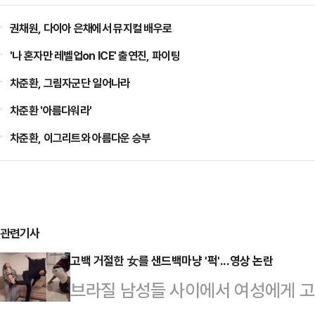
권채원, 다이아 은채에서 뮤지컬 배우로
'나 혼자만 레벨업on ICE' 출연진, 파이팅
차준환, 그림자군단 일어나라
차준환 '아름다워라'
차준환, 이그리트와 아름다운 승부
관련기사
고백 거절한 女를 샌드백마냥 '퍽'...영상 논란
브라질 남성들 사이에서 여성에게 고