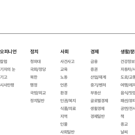
오피니언
정치
사회
경제
생활/문
칼럼
청와대
사건사고
금융
건강정보
기자의 눈
국회/정당
교육
증권
자동차/
기고
북한
노동
산업/재계
도로/교
시사만평
행정
언론
중기/벤처
여행/레
국방/외교
환경
부동산
음식/맛
정치일반
인권/복지
글로벌경제
패션/뷰
식품/의료
생활경제
공연/전
지역
경제일반
책
인물
종교
사회일반
날씨