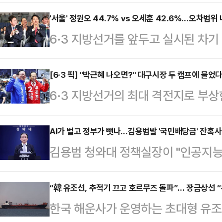
습한다는 내용의 영상이 사회관계망서
일고 있다.10일(현지시간) 뉴욕포스
'서울' 정원오 44.7% vs 오세훈 42.6%…오차범위 
6·3 지방선거를 앞두고 실시된 차
고백을 거절할 경우를 대비한 훈련'
어민주당 예비후보가 44.7%, 오세
있다.영상 속 남성들은 샌드백을 때
42.6%를 기록하며 오차범위 내 초
[6·3 픽] "박근혜 나오면?" 대구시장 두 캠프에 물
기를 카메라에 겨누는 모습 등을 보인
6·3 지방선거의 최대 격전지로 부상
조사 전문기관 여론조사공정㈜이 펜앤
3월 8일 전후로 빠르게 확산된 것
일찌감치 대진표를 확정한 더불어민
100% ARS 방식으로 실시한 여론조사
장에서 고백을 거절…
지율 격차가 오차범위 내로 좁혀지면
AI가 벌고 정부가 뺏나…김용범발 '국민배당금' 잔혹사
보는 42.6%를 얻었다.두 후보 간 격
김용범 청와대 정책실장이 "인공지능(
새다. 공식 선거운동 개막을 일주일여 
이다. 이어 개혁신당 김정철 후보 2.
의 결과가 아니다"라며 기업 초과 
라는 각자의 승부수를 던진 두 후보
으로 집…
바 '국민배당금' 제도를 언급해 파장이
“韓 유조선, 추적기 끄고 호르무즈 돌파”… 장금상선 “
이 JTBC의뢰로 지난 5~6일 무선
한국 해운사가 운영하는 초대형 유조
주의 배급 경제"라고 강하게 비판했다
서 추 후보는 41%, 김 후보는 4