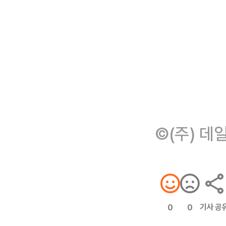
©(주) 데
기사 공
0
0