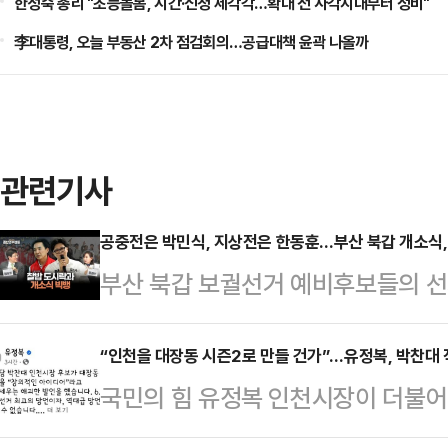
한성숙 총리 "초등돌봄, 시간·신청 제각각…확대 전 사각지대부터 정비"
李대통령, 오늘 부동산 2차 점검회의…공급대책 윤곽 나올까
관련기사
공중전은 박민식, 지상전은 한동훈…부산 북갑 개소식,
부산 북갑 보궐선거 예비후보들의 선
전의 전략 구도가 본격적으로 윤곽을
달랐다. 박민식 국민의힘 후보와 한동
“인천을 대장동 시즌2로 만들 건가”…유정복, 박찬대
국민의 힘 유정복 인천시장이 더불어
같은 날 같은 시간에 나란히 선거사
개발’ 관련 발언을 정면으로 비판하
원 데일리안 정치부장은 13일 생방송