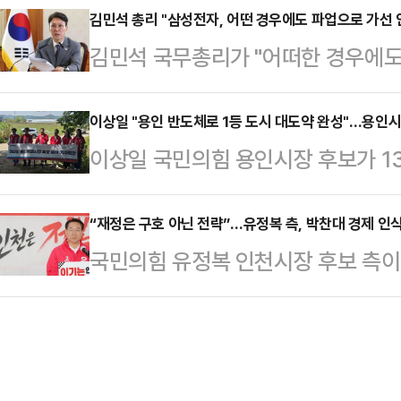
는 13일 SNS(사회관계망서비스)를
김민석 총리 "삼성전자, 어떤 경우에도 파업으로 가선 안
해제’에 출연해 두 개소식의 콘셉트가
김민석 국무총리가 "어떠한 경우에
“창의적인 아이디어”라고 평가한 데
대로라면 당의 조직과 지상전은 박민
한다"고 밝혔다.김민석 총리는 13
절한 인식”이라며 바판했다.그는 “
전은 한동훈 후…
자 파업 관련 긴급 관계장관회의를 열
이상일 "용인 반도체로 1등 도시 대도약 완성"…용인시
이익 배분과 공공성 훼손 논란으로 
이상일 국민의힘 용인시장 후보가 13
지원할 것을 관계 부처에 당부했다.
사안”이라며 “이를 성공적 개발 사례
인 반도체 프로젝트를 중심으로 도시
산업통상자원부 차관으로부터 이날 
있다”고 날을 …
출마 선언은 용인반도체 국가산단 예
“재정은 구호 아닌 전략”…유정복 측, 박찬대 경제 인
정 결과를 보고받고, 향후 정부 대
국민의힘 유정복 인천시장 후보 측이
186번길 33 에서 진행됐다. 이 
결렬된 데 대해 아쉬움을 나타내면서
을 강도 높게 비판하며 선거 공방을
않고 있는데 따른 '상징적 장소'라고
성을 고려해 정부 차원에서 …
의 ‘긴축재정’ 발언을 고리로 박 후
"용인 반도체를 제대로 지키고 키워
측은 13일 논평에서 이 대통령이 
서 이미 알고 계실 것"이라며 "민선
을 속이는 포퓰리즘적 함정”이라는 발