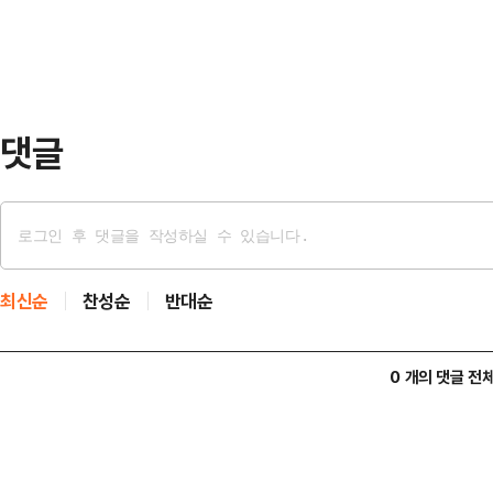
완성하는 것이…
차입 중심 재정 운영 논리와 정면으로
는 그동안 인천시 부채 문제를 부각
왔지만, 최근에는 지…
댓글
최신순
찬성순
반대순
0 개의 댓글 전