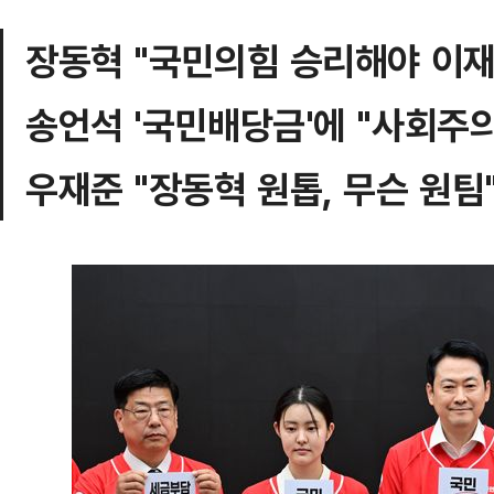
장동혁 "국민의힘 승리해야 이재
송언석 '국민배당금'에 "사회주
우재준 "장동혁 원톱, 무슨 원팀