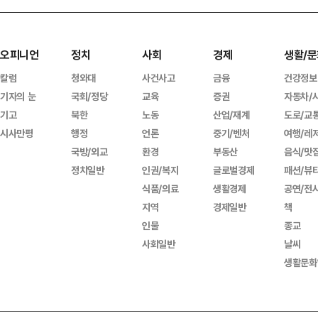
오피니언
정치
사회
경제
생활/문
칼럼
청와대
사건사고
금융
건강정보
기자의 눈
국회/정당
교육
증권
자동차/
기고
북한
노동
산업/재계
도로/교
시사만평
행정
언론
중기/벤처
여행/레
국방/외교
환경
부동산
음식/맛
정치일반
인권/복지
글로벌경제
패션/뷰
식품/의료
생활경제
공연/전
지역
경제일반
책
인물
종교
사회일반
날씨
생활문화