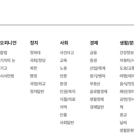
오피니언
정치
사회
경제
생활/문
칼럼
청와대
사건사고
금융
건강정보
기자의 눈
국회/정당
교육
증권
자동차/
기고
북한
노동
산업/재계
도로/교
시사만평
행정
언론
중기/벤처
여행/레
국방/외교
환경
부동산
음식/맛
정치일반
인권/복지
글로벌경제
패션/뷰
식품/의료
생활경제
공연/전
지역
경제일반
책
인물
종교
사회일반
날씨
생활문화