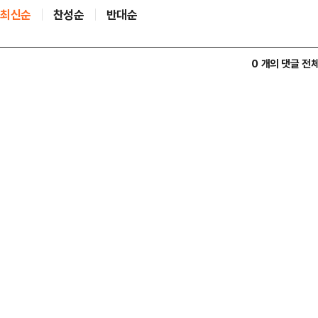
최신순
찬성순
반대순
0 개의 댓글 전