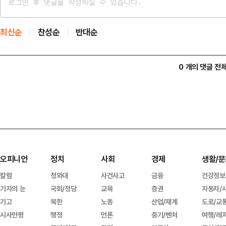
최신순
찬성순
반대순
0 개의 댓글 전
오피니언
정치
사회
경제
생활/문
칼럼
청와대
사건사고
금융
건강정보
기자의 눈
국회/정당
교육
증권
자동차/
기고
북한
노동
산업/재계
도로/교
시사만평
행정
언론
중기/벤처
여행/레