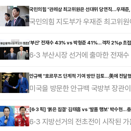
국민의힘 "관례상 최고위원은 선대위 당연직…우재준, 
국민의힘 지도부가 우재준 최고위원이
대위) 공동선대위원장에 포함되자 '동
상 최고위원들은 선대위에 당연직으로
'부산' 전재수 43% vs 박형준 41%…격차 2%p 초
6·3 부산시장 선거에 출마한 전재
변인은 13일 오전 국회에서 비공개
의힘 예비후보가 오차범위 내 초박빙
우 최고위원이 선대위 구성 관련 사
뉴스1이 한국갤럽에 의뢰해 지난 10
안규백 "호르무즈 단계적 기여 방안 검토…美에 전달했
보도된 것과 관련해 박 수석대변인은
미국을 방문한 안규백 국방부 장관이
실시한 여론조사에서 전 후보는 43%
없었다"고 했다.다만 "기사를 통해 봤
"단계적으로 기여하는 방안을 검토하
간 격차는 2%p로, 오차범위(±3.5
해 사전에 본인과…
다.안 장관은 12일(현지시간) 워싱
[6·3 픽] '붉은 집결' 김태흠 vs '발품 행보' 박수현
보가 49%, 박 후보가 42%를 얻
6·3 지방선거의 전초전이 시작된 가
간담회에서 "기본적으로 우리가 국제
을 위해 여당에 힘을 실어줘야 한다'는