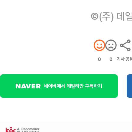
©(주) 데
기사 공
0
0
네이버에서 데일리안 구독하기