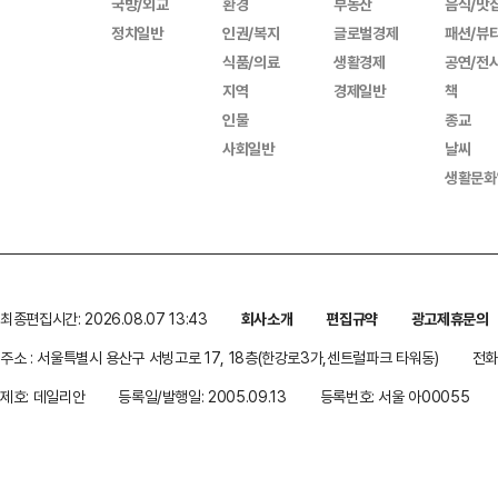
국방/외교
환경
부동산
음식/맛
정치일반
인권/복지
글로벌경제
패션/뷰
식품/의료
생활경제
공연/전
지역
경제일반
책
인물
종교
사회일반
날씨
생활문화
최종편집시간: 2026.08.07 13:43
회사소개
편집규약
광고제휴문의
주소 : 서울특별시 용산구 서빙고로 17, 18층(한강로3가,센트럴파크 타워동)
전화 
제호: 데일리안
등록일/발행일: 2005.09.13
등록번호: 서울 아00055