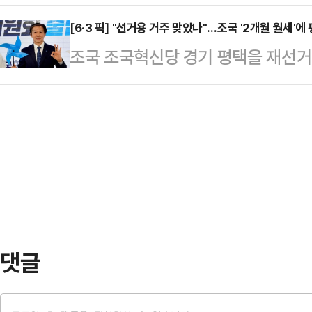
불어민주당 예비후보와 김태흠 국민
겠다"는 수준으로 미국 측에 언급했
에…
비되는 메시지 전략을 구사하며 기선
[6·3 픽] "선거용 거주 맞았나"…조국 '2개월 월세'에
법과 관련, ▲지지 표명 ▲인력 파견
조국 조국혁신당 경기 평택을 재선거 
지양한 채 직능단체와 현장 간담회를 
언급한 것으로 전해졌다.안 장관은 "
택을 선거판의 새로운 변수로 떠오르고
는 모습이었다면, 김 후보는 중앙 정
분에 관해선 이야기를 …
적 출마'라는 비판을 받아온 상황에서
집'과 '정권 견제' 프레임에 방점을 
논란으로 번지면서 지역 정치권과 유
대규모 조직 동원보다는 '현장 접점 확
후보들은 "평택에 뿌리내리겠다는 진
반대의 …
리고 있다.12일 정치권에 따르면, 
심으로 조 후보의 평택 거주 방식에 
약한 것으…
댓글