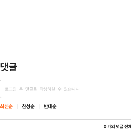
히 끄고 이란이 펼친 해상 봉쇄망을
은 전날 밤 자신의 페이스북에 "AI
11일(현지시간) 해운 데이터 분석 
적 호황을 만들고, 그것이 역대급 초
그룹(LSEG) 자료를 인용해 이달 
지는 …
관리하는 바스라 에너지를 비롯한 유
산 원유를 싣고 호르무즈 해협을 빠
은 바스라 에너지 …
댓글
최신순
찬성순
반대순
0 개의 댓글 전