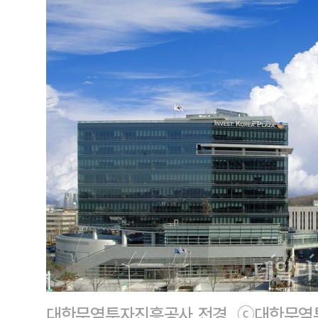
대한무역투자진흥공사 전경. ⓒ대한무