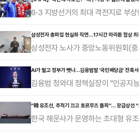
일고 있다.10일(현지시간) 뉴욕포스
6·3 지방선거의 최대 격전지로 부상
고백을 거절할 경우를 대비한 훈련'
일찌감치 대진표를 확정한 더불어민
있다.영상 속 남성들은 샌드백을 때
지율 격차가 오차범위 내로 좁혀지면
삼성전자 총파업 현실화 직면…17시간 마라톤 협상 최
기를 카메라에 겨누는 모습 등을 보인
삼성전자 노사가 중앙노동위원회(중
새다. 공식 선거운동 개막을 일주일여 
3월 8일 전후로 빠르게 확산된 것
실패하면서 오는 21일 총파업이 현
라는 각자의 승부수를 던진 두 후보
장에서 고백을 거절…
관심이 쏠린다.13일 고용노동부에 
AI가 벌고 정부가 뺏나…김용범발 '국민배당금' 잔혹사
이 JTBC의뢰로 지난 5~6일 무선
김용범 청와대 정책실장이 "인공지능(
이틀간 세종시 중노위에서 사후조정
서 추 후보는 41%, 김 후보는 4
의 결과가 아니다"라며 기업 초과 
다. 특히 12일 오전 10시부터 시작된
관 입소스가…
바 '국민배당금' 제도를 언급해 파장이
“韓 유조선, 추적기 끄고 호르무즈 돌파”… 장금상선 “
시간에 걸쳐 이어졌으나 결국 결렬
한국 해운사가 운영하는 초대형 유조
주의 배급 경제"라고 강하게 비판했다
자 지부 위원장은 결렬 직후 “노사 
통과한 사실이 뒤늦게 확인됐다. 이
검토와 무관한 개인 의견"이라고 선을
고, 약 12시간을 기…