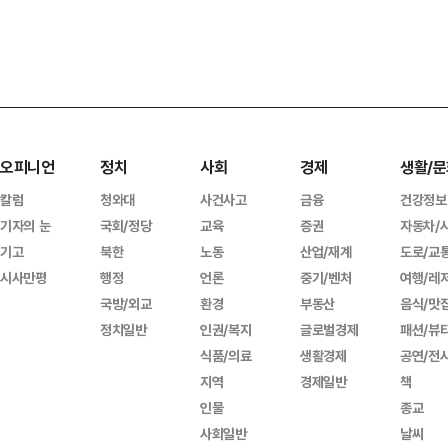
오피니언
정치
사회
경제
생활/문
칼럼
청와대
사건사고
금융
건강정보
기자의 눈
국회/정당
교육
증권
자동차/
기고
북한
노동
산업/재계
도로/교
시사만평
행정
언론
중기/벤처
여행/레
국방/외교
환경
부동산
음식/맛
정치일반
인권/복지
글로벌경제
패션/뷰
식품/의료
생활경제
공연/전
지역
경제일반
책
인물
종교
사회일반
날씨