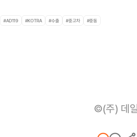
#AD119
#KOTRA
#수출
#중고차
#중동
©(주) 데